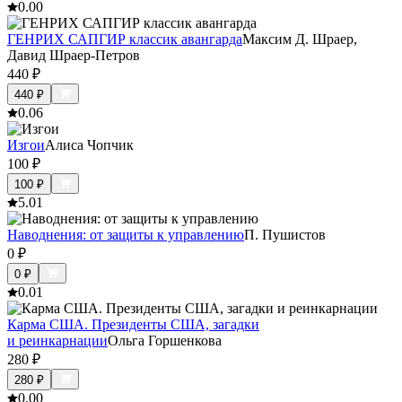
0.0
0
ГЕНРИХ САПГИР классик авангарда
Максим Д. Шраер,
Давид Шраер-Петров
440
₽
440
₽
0.0
6
Изгои
Алиса Чопчик
100
₽
100
₽
5.0
1
Наводнения: от защиты к управлению
П. Пушистов
0
₽
0
₽
0.0
1
Карма США. Президенты США, загадки
и реинкарнации
Ольга Горшенкова
280
₽
280
₽
0.0
0