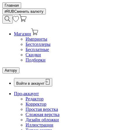
Главная
RUB
Сменить валюту
Магазин
Импринты
Бестселлеры
Бесплатные
Скидки
Подборки
Автору
Войти в аккаунт
Про-аккаунт
Редактор
Корректор
Простая верстка
Сложная верстка
Дизайн обложки
Иллюстрации