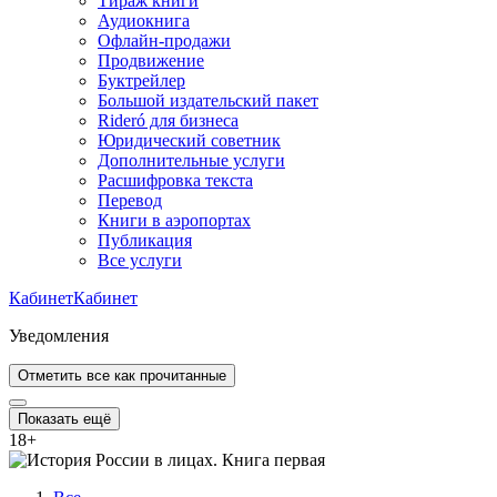
Тираж книги
Аудиокнига
Офлайн-продажи
Продвижение
Буктрейлер
Большой издательский пакет
Rideró для бизнеса
Юридический советник
Дополнительные услуги
Расшифровка текста
Перевод
Книги в аэропортах
Публикация
Все услуги
Кабинет
Кабинет
Уведомления
Отметить все как прочитанные
Показать ещё
18
+