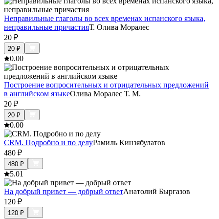
Неправильные глаголы во всех временах испанского языка,
неправильные причастия
Т. Олива Моралес
20
₽
20
₽
0.0
0
Построение вопросительных и отрицательных предложений
в английском языке
Олива Моралес Т. М.
20
₽
20
₽
0.0
0
CRM. Подробно и по делу
Рамиль Кинзябулатов
480
₽
480
₽
5.0
1
На добрый привет — добрый ответ
Анатолий Быргазов
120
₽
120
₽