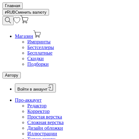
Главная
RUB
Сменить валюту
Магазин
Импринты
Бестселлеры
Бесплатные
Скидки
Подборки
Автору
Войти в аккаунт
Про-аккаунт
Редактор
Корректор
Простая верстка
Сложная верстка
Дизайн обложки
Иллюстрации