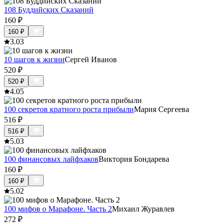
108 Буддийских Сказаний
160
₽
160
₽
3.0
3
10 шагов к жизни
Сергей Иванов
520
₽
520
₽
4.0
5
100 секретов кратного роста прибыли
Мария Сергеева
516
₽
516
₽
5.0
3
100 финансовых лайфхаков
Виктория Бондарева
160
₽
160
₽
5.0
2
100 мифов о Марафоне. Часть 2
Михаил Журавлев
272
₽