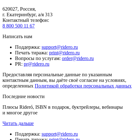
620027
,
Россия
,
г. Екатеринбург, а/я 313
Контактный телефон
:
8 800 500 11 67
Написать нам
Поддержка
:
support@ridero.ru
Печать тиража
:
print@ridero.ru
Вопросы по услугам
:
order@ridero.ru
PR
:
pr@ridero.ru
Предоставляя персональные данные по указанным
контактным данным, вы даёте своё согласие на условиях,
определенных
Политикой обработки персональных данных
Последние новости
Плюсы Rideró, ISBN в подарок, буктрейлеры, вебинары
и многое другое
Читать дальше
Поддержка
:
support@ridero.ru
Печать тиража
:
print@ridero.ru