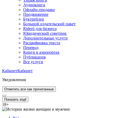
Тираж книги
Аудиокнига
Офлайн-продажи
Продвижение
Буктрейлер
Большой издательский пакет
Rideró для бизнеса
Юридический советник
Дополнительные услуги
Расшифровка текста
Перевод
Книги в аэропортах
Публикация
Все услуги
Кабинет
Кабинет
Уведомления
Отметить все как прочитанные
Показать ещё
18
+