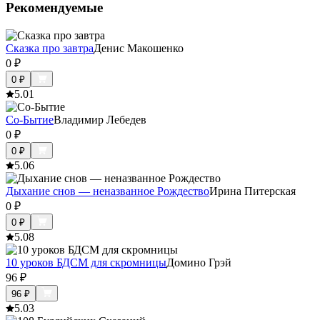
Рекомендуемые
Сказка про завтра
Денис Макошенко
0
₽
0
₽
5.0
1
Со-Бытие
Владимир Лебедев
0
₽
0
₽
5.0
6
Дыхание снов — неназванное Рождество
Ирина Питерская
0
₽
0
₽
5.0
8
10 уроков БДСМ для скромницы
Домино Грэй
96
₽
96
₽
5.0
3