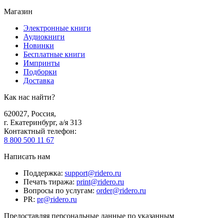
Магазин
Электронные книги
Аудиокниги
Новинки
Бесплатные книги
Импринты
Подборки
Доставка
Как нас найти?
620027
,
Россия
,
г. Екатеринбург, а/я 313
Контактный телефон
:
8 800 500 11 67
Написать нам
Поддержка
:
support@ridero.ru
Печать тиража
:
print@ridero.ru
Вопросы по услугам
:
order@ridero.ru
PR
:
pr@ridero.ru
Предоставляя персональные данные по указанным