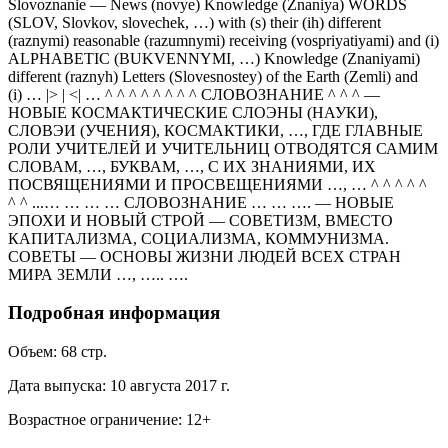
Slovoznanie — News (novye) Knowledge (Znaniya) WORDS
(SLOV, Slovkov, slovechek, …) with (s) their (ih) different
(raznymi) reasonable (razumnymi) receiving (vospriyatiyami) and (i)
ALPHABETIC (BUKVENNYMI, …) Knowledge (Znaniyami)
different (raznyh) Letters (Slovesnostey) of the Earth (Zemli) and
(i) … |> | <| … ^ ^ ^ ^ ^ ^ ^ ^ СЛОВОЗНАНИЕ ^ ^ ^ —
НОВЫЕ КОСМАКТИЧЕСКИЕ СЛОЭНЫ (НАУКИ),
СЛОВЭИ (УЧЕНИЯ), КОСМАКТИКИ, …, ГДЕ ГЛАВНЫЕ
РОЛИ УЧИТЕЛЕЙ И УЧИТЕЛЬНИЦ ОТВОДЯТСЯ САМИМ
СЛОВАМ, …, БУКВАМ, …, С ИХ ЗНАНИЯМИ, ИХ
ПОСВЯЩЕНИЯМИ И ПРОСВЕЩЕНИЯМИ …, … ^ ^ ^ ^ ^
^ ^ ...… … … … СЛОВОЗНАНИЕ … … …. — НОВЫЕ
ЭПОХИ И НОВЫЙ СТРОЙ — СОВЕТИЗМ, ВМЕСТО
КАПИТАЛИЗМА, СОЦИАЛИЗМА, КОММУНИЗМА.
СОВЕТЫ — ОСНОВЫ ЖИЗНИ ЛЮДЕЙ ВСЕХ СТРАН
МИРА ЗЕМЛИ …, ….. ….
Подробная информация
Объем:
68
стр.
Дата выпуска:
10 августа 2017 г.
Возрастное ограничение:
12
+