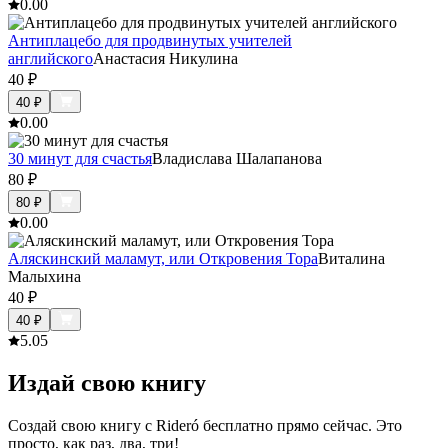
0.0
0
Антиплацебо для продвинутых учителей
английского
Анастасия Никулина
40
₽
40
₽
0.0
0
30 минут для счастья
Владислава Шалапанова
80
₽
80
₽
0.0
0
Аляскинский маламут, или Откровения Тора
Виталина
Малыхина
40
₽
40
₽
5.0
5
Издай свою книгу
Создай свою книгу с Rideró бесплатно прямо сейчас. Это
просто, как раз, два, три!