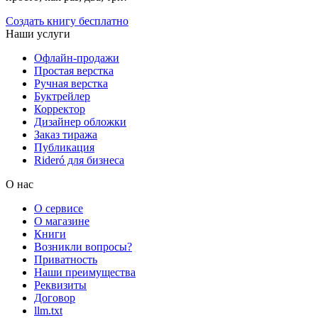
Создать книгу бесплатно
Наши услуги
Офлайн-продажи
Простая верстка
Ручная верстка
Буктрейлер
Корректор
Дизайнер обложки
Заказ тиража
Публикация
Rideró для бизнеса
О нас
О сервисе
О магазине
Книги
Возникли вопросы?
Приватность
Наши преимущества
Реквизиты
Договор
llm.txt