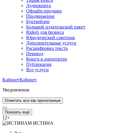
Тираж книги
Аудиокнига
Офлайн-продажи
Продвижение
Буктрейлер
Большой издательский пакет
Rideró для бизнеса
Юридический советник
Дополнительные услуги
Расшифровка текста
Перевод
Книги в аэропортах
Публикация
Все услуги
Кабинет
Кабинет
Уведомления
Отметить все как прочитанные
Показать ещё
12
+