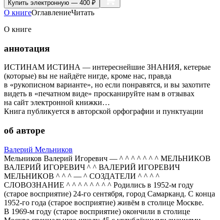
Купить
электронную — 400 ₽
О книге
Оглавление
Читать
О книге
аннотация
ИСТИНАМ ИСТИНА — интереснейшие ЗНАНИЯ, кетерые
(которые) вы не найдёте нигде, кроме нас, правда
в «рукописном варианте», но если понравятся, и вы захотите
видеть в «печатном виде» просканируйте нам в отзывах
на сайт электронной книжки…
Книга публикуется в авторской орфографии и пунктуации
об авторе
Валерий Мельников
Мельников Валерий Игоревич — ^ ^ ^ ^ ^ ^ ^ МЕЛЬНИКОВ
ВАЛЕРИЙ ИГОРЕВИЧ ^ ^ ВАЛЕРИЙ ИГОРЕВИЧ
МЕЛЬНИКОВ ^ ^ ^ — ^ СОЗДАТЕЛИ ^ ^ ^ ^
СЛОВОЗНАНИЕ ^ ^ ^ ^ ^ ^ ^ ^ Родились в 1952-м году
(старое восприятие) 24-го сентября, город Самарканд. С конца
1952-го года (старое восприятие) живём в столице Москве.
В 1969-м году (старое восприятие) окончили в столице