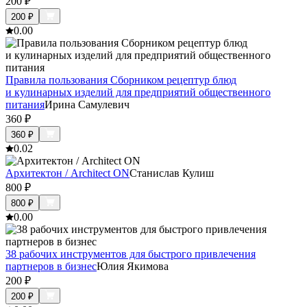
200
₽
200
₽
0.0
0
Правила пользования Сборником рецептур блюд
и кулинарных изделий для предприятий общественного
питания
Ирина Самулевич
360
₽
360
₽
0.0
2
Архитектон / Architect ON
Станислав Кулиш
800
₽
800
₽
0.0
0
38 рабочих инструментов для быстрого привлечения
партнеров в бизнес
Юлия Якимова
200
₽
200
₽