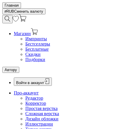
Главная
RUB
Сменить валюту
Магазин
Импринты
Бестселлеры
Бесплатные
Скидки
Подборки
Автору
Войти в аккаунт
Про-аккаунт
Редактор
Корректор
Простая верстка
Сложная верстка
Дизайн обложки
Иллюстрации