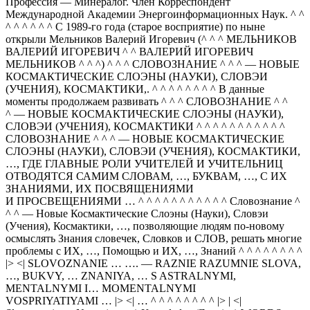
Профессия — Минералог. Член Корреспондент
Международной Академии Энергоинформационных Наук. ^ ^
^ ^ ^ ^ ^ ^ С 1989-го года (старое восприятие) по ныне
открыли Мельников Валерий Игоревич (^ ^ ^ МЕЛЬНИКОВ
ВАЛЕРИЙ ИГОРЕВИЧ ^ ^ ВАЛЕРИЙ ИГОРЕВИЧ
МЕЛЬНИКОВ ^ ^ ^) ^ ^ ^ СЛОВОЗНАНИЕ ^ ^ ^ — НОВЫЕ
КОСМАКТИЧЕСКИЕ СЛОЭНЫ (НАУКИ), СЛОВЭИ
(УЧЕНИЯ), КОСМАКТИКИ,. ^ ^ ^ ^ ^ ^ ^ ^ В данные
моменты продолжаем развивать ^ ^ ^ СЛОВОЗНАНИЕ ^ ^
^ — НОВЫЕ КОСМАКТИЧЕСКИЕ СЛОЭНЫ (НАУКИ),
СЛОВЭИ (УЧЕНИЯ), КОСМАКТИКИ ^ ^ ^ ^ ^ ^ ^ ^ ^ ^ ^
СЛОВОЗНАНИЕ ^ ^ ^ — НОВЫЕ КОСМАКТИЧЕСКИЕ
СЛОЭНЫ (НАУКИ), СЛОВЭИ (УЧЕНИЯ), КОСМАКТИКИ,
…, ГДЕ ГЛАВНЫЕ РОЛИ УЧИТЕЛЕЙ И УЧИТЕЛЬНИЦ
ОТВОДЯТСЯ САМИМ СЛОВАМ, …, БУКВАМ, …, С ИХ
ЗНАНИЯМИ, ИХ ПОСВЯЩЕНИЯМИ
И ПРОСВЕЩЕНИЯМИ … ^ ^ ^ ^ ^ ^ ^ ^ ^ ^ ^ Словознание ^
^ ^ — Новые Космактические Слоэны (Науки), Словэи
(Учения), Космактики, …, позволяющие людям по-новому
осмыслять Знания словечек, Словков и СЛОВ, решать многие
проблемы с ИХ, …, Помощью и ИХ, …, Знаний ^ ^ ^ ^ ^ ^ ^ ^
|> <| SLOVOZNANIE … …. — RAZNIE RAZUMNIE SLOVA,
…, BUKVY, … ZNANIYA, … S ASTRALNYMI,
MENTALNYMI I… MOMENTALNYMI
VOSPRIYATIYAMI … |> <| … ^ ^ ^ ^ ^ ^ ^ ^ |> | <|