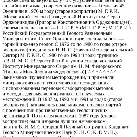
Москве специальную школу 45 с углублёнными знаниями
английского языка, современное название — Гимназия 45.
Окончили в 1976-м году (старое восприятие) М. Г. Р. И.
[Московский Геолого Разведочный Институт им. Серго
Орджоникидзе (Григория Константиновича Орджоникидзе)],
современное название — Р. Г. Г. Р. У. (М. Г. Г. Р. У.; М. Г. Р. И.)
Российский Государственный Геолого Разведочный
Университет им. Серго Орджоникидзе, специальность —
горный инженер геолог. С 1976-го по 1980-го годы (старое
восприятие) трудились в Н. И. С. (Научно Исследовательский
Сектор) М. Г. Р. И. С 1980-го до 1998-й годы трудились
в В. И. М. С. [Всероссийский научно-исследовательский
Институт Минерального Сырья им. Н. М. Федоровского
(Николая Михайловича Федоровского)]. ^ ^ ^ ^ ^ ^ ^ ^
Занимались изучением месторождений, и применяли
минералогические и геохимические исследования
с использованием передовых лабораторных методов
и методик для выявления рудных тел изучаемых
месторождений. В 1987-м, 1990-м и 1991-м годах (старое
восприятие) назначались начальниками полевых партий
с посещениями производственных геологических
организаций. По итогам конкурса в 1987 году (старое
восприятие) были избраны лучшим начальником
партии В. И. М. С. Старший Научный Сотрудник Кандидат
Геолого Минералогических Наук (С. Н. С. К. Г. М. Н.).