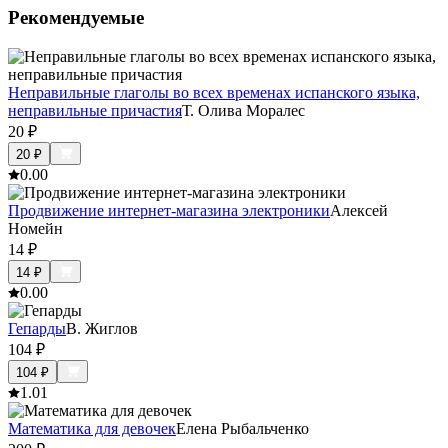
Рекомендуемые
Неправильные глаголы во всех временах испанского языка,
неправильные причастия
Т. Олива Моралес
20
₽
20
₽
0.0
0
Продвижение интернет-магазина электроники
Алексей
Номейн
14
₽
14
₽
0.0
0
Гепарды
В. Жиглов
104
₽
104
₽
1.0
1
Математика для девочек
Елена Рыбальченко