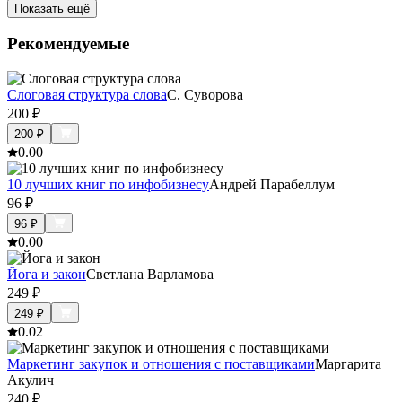
Показать ещё
Рекомендуемые
Слоговая структура слова
С. Суворова
200
₽
200
₽
0.0
0
10 лучших книг по инфобизнесу
Андрей Парабеллум
96
₽
96
₽
0.0
0
Йога и закон
Светлана Варламова
249
₽
249
₽
0.0
2
Маркетинг закупок и отношения с поставщиками
Маргарита
Акулич
240
₽