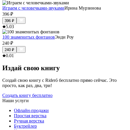
Играем с человечками-звуками
Ирина Мурзинова
396
₽
396
₽
5.0
3
100 знаменитых фонтанов
Энди Роу
240
₽
240
₽
0.0
1
Издай свою книгу
Создай свою книгу с Rideró бесплатно прямо сейчас. Это
просто, как раз, два, три!
Создать книгу бесплатно
Наши услуги
Офлайн-продажи
Простая верстка
Ручная верстка
Буктрейлер