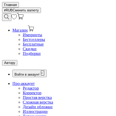
Главная
RUB
Сменить валюту
Магазин
Импринты
Бестселлеры
Бесплатные
Скидки
Подборки
Автору
Войти в аккаунт
Про-аккаунт
Редактор
Корректор
Простая верстка
Сложная верстка
Дизайн обложки
Иллюстрации