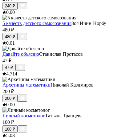
240
₽
0.0
0
5 качеств детского самосознания
Зоя Ичин-Норбу
480
₽
480
₽
0.0
1
Давайте объясню
Станислав Протасов
47
₽
47
₽
4.7
14
Архетипы математики
Николай Казимиров
200
₽
200
₽
0.0
0
Личный косметолог
Татьяна Транцева
100
₽
100
₽
5.0
8