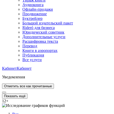
Тираж книги
Аудиокнига
Офлайн-продажи
Продвижение
Буктрейлер
Большой издательский пакет
Rideró для бизнеса
Юридический советник
Дополнительные услуги
Расшифровка текста
Перевод
Книги в аэропортах
Публикация
Все услуги
Кабинет
Кабинет
Уведомления
Отметить все как прочитанные
Показать ещё
12
+