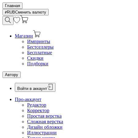
Главная
RUB
Сменить валюту
Магазин
Импринты
Бестселлеры
Бесплатные
Скидки
Подборки
Автору
Войти в аккаунт
Про-аккаунт
Редактор
Корректор
Простая верстка
Сложная верстка
Дизайн обложки
Иллюстрации