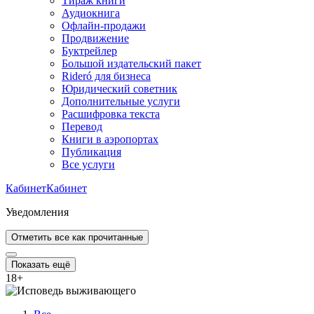
Тираж книги
Аудиокнига
Офлайн-продажи
Продвижение
Буктрейлер
Большой издательский пакет
Rideró для бизнеса
Юридический советник
Дополнительные услуги
Расшифровка текста
Перевод
Книги в аэропортах
Публикация
Все услуги
Кабинет
Кабинет
Уведомления
Отметить все как прочитанные
Показать ещё
18
+