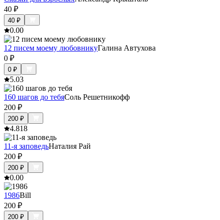
40
₽
40
₽
0.0
0
12 писем моему любовнику
Галина Автухова
0
₽
0
₽
5.0
3
160 шагов до тебя
Соль Решетникофф
200
₽
200
₽
4.8
18
11-я заповедь
Наталия Рай
200
₽
200
₽
0.0
0
1986
Bill
200
₽
200
₽