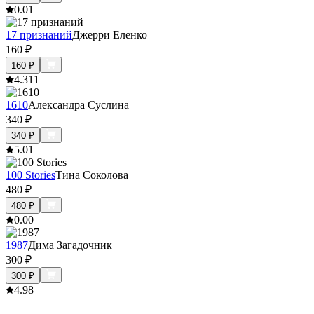
0.0
1
17 признаний
Джерри Еленко
160
₽
160
₽
4.3
11
1610
Александра Суслина
340
₽
340
₽
5.0
1
100 Stories
Тина Соколова
480
₽
480
₽
0.0
0
1987
Дима Загадочник
300
₽
300
₽
4.9
8