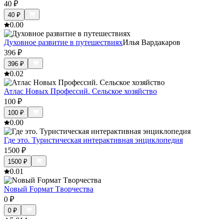
40
₽
40
₽
0.0
0
Духовное развитие в путешествиях
Илья Вардакаров
396
₽
396
₽
0.0
2
Атлас Новых Профессий. Сельское хозяйство
100
₽
100
₽
0.0
0
Где это. Туристическая интерактивная энциклопедия
1500
₽
1500
₽
0.0
1
Nовый Fормат Tворчества
0
₽
0
₽