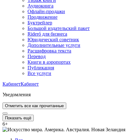
Тираж книги
Аудиокнига
Офлайн-продажи
Продвижение
Буктрейлер
Большой издательский пакет
Rideró для бизнеса
Юридический советник
Дополнительные услуги
Расшифровка текста
Перевод
Книги в аэропортах
Публикация
Все услуги
Кабинет
Кабинет
Уведомления
Отметить все как прочитанные
Показать ещё
6
+