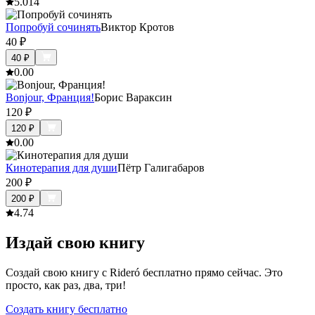
5.0
14
Попробуй сочинять
Виктор Кротов
40
₽
40
₽
0.0
0
Bonjour, Франция!
Борис Вараксин
120
₽
120
₽
0.0
0
Кинотерапия для души
Пётр Галигабаров
200
₽
200
₽
4.7
4
Издай свою книгу
Создай свою книгу с Rideró бесплатно прямо сейчас. Это
просто, как раз, два, три!
Создать книгу бесплатно