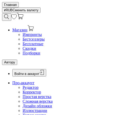
Главная
RUB
Сменить валюту
Магазин
Импринты
Бестселлеры
Бесплатные
Скидки
Подборки
Автору
Войти в аккаунт
Про-аккаунт
Редактор
Корректор
Простая верстка
Сложная верстка
Дизайн обложки
Иллюстрации