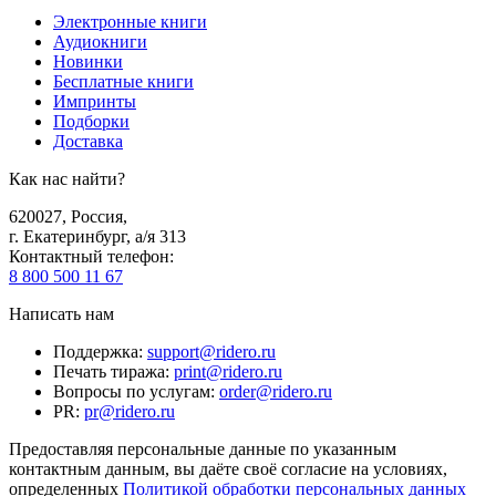
Электронные книги
Аудиокниги
Новинки
Бесплатные книги
Импринты
Подборки
Доставка
Как нас найти?
620027
,
Россия
,
г. Екатеринбург, а/я 313
Контактный телефон
:
8 800 500 11 67
Написать нам
Поддержка
:
support@ridero.ru
Печать тиража
:
print@ridero.ru
Вопросы по услугам
:
order@ridero.ru
PR
:
pr@ridero.ru
Предоставляя персональные данные по указанным
контактным данным, вы даёте своё согласие на условиях,
определенных
Политикой обработки персональных данных