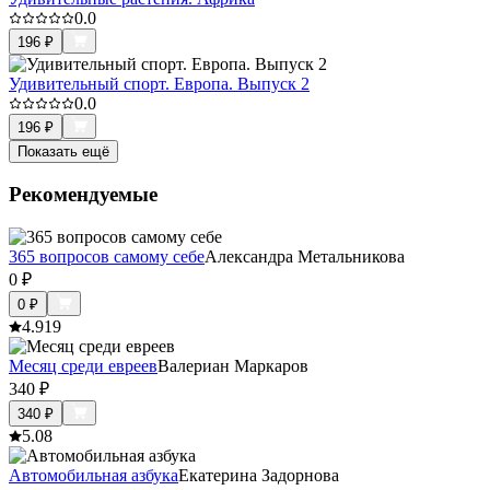
0.0
196
₽
Удивительный спорт. Европа. Выпуск 2
0.0
196
₽
Показать ещё
Рекомендуемые
365 вопросов самому себе
Александра Метальникова
0
₽
0
₽
4.9
19
Месяц среди евреев
Валериан Маркаров
340
₽
340
₽
5.0
8
Автомобильная азбука
Екатерина Задорнова