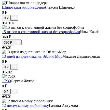
Шпаргалка миллиардера
Алексей Шиперко
0
₽
0
₽
4.9
14
15 шагов к счастливой жизни без социофобии
Илья Качай
360
₽
360
₽
5.0
1
13 дней из дневника на Эйлин-Мор
Михаил Дерыведмидь
0
₽
0
₽
5.0
2
17:30
Сергей Жуков
0
₽
0
₽
5.0
1
12 писем моему любовнику
Галина Автухова