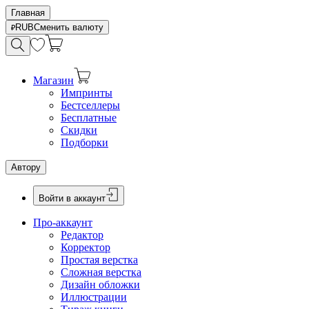
Главная
RUB
Сменить валюту
Магазин
Импринты
Бестселлеры
Бесплатные
Скидки
Подборки
Автору
Войти в аккаунт
Про-аккаунт
Редактор
Корректор
Простая верстка
Сложная верстка
Дизайн обложки
Иллюстрации