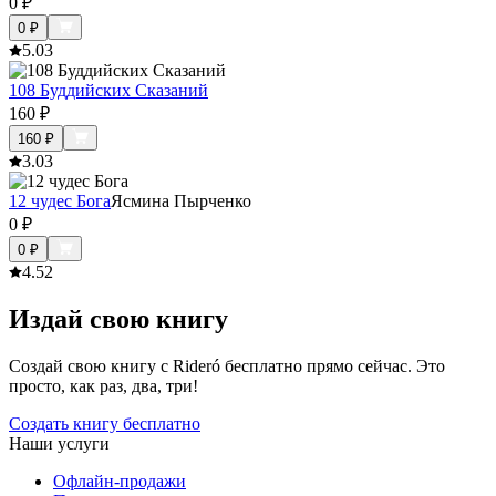
0
₽
0
₽
5.0
3
108 Буддийских Сказаний
160
₽
160
₽
3.0
3
12 чудес Бога
Ясмина Пырченко
0
₽
0
₽
4.5
2
Издай свою книгу
Создай свою книгу с Rideró бесплатно прямо сейчас. Это
просто, как раз, два, три!
Создать книгу бесплатно
Наши услуги
Офлайн-продажи