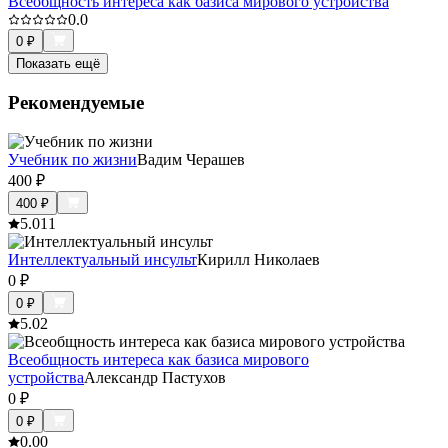
Всеобщность интереса как базиса мирового устройства
0.0
0
₽
Показать ещё
Рекомендуемые
Учебник по жизни
Вадим Черашев
400
₽
400
₽
5.0
11
Интеллектуальный инсульт
Кирилл Николаев
0
₽
0
₽
5.0
2
Всеобщность интереса как базиса мирового
устройства
Александр Пастухов
0
₽
0
₽
0.0
0