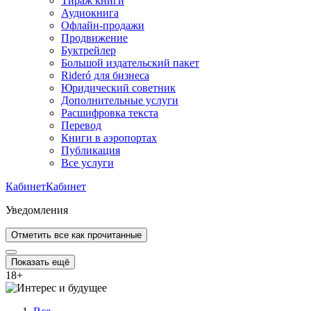
Тираж книги
Аудиокнига
Офлайн-продажи
Продвижение
Буктрейлер
Большой издательский пакет
Rideró для бизнеса
Юридический советник
Дополнительные услуги
Расшифровка текста
Перевод
Книги в аэропортах
Публикация
Все услуги
Кабинет
Кабинет
Уведомления
Отметить все как прочитанные
Показать ещё
18
+