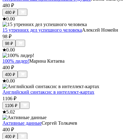
480
₽
480
₽
0.0
0
15 утренних дел успешного человека
Алексей Номейн
98
₽
98
₽
0.0
0
100% лидер!
Марина Китаева
400
₽
400
₽
0.0
0
Английский синтаксис в интеллект-картах
1106
₽
1106
₽
5.0
2
Активные данные
Сергей Толкачев
400
₽
400
₽