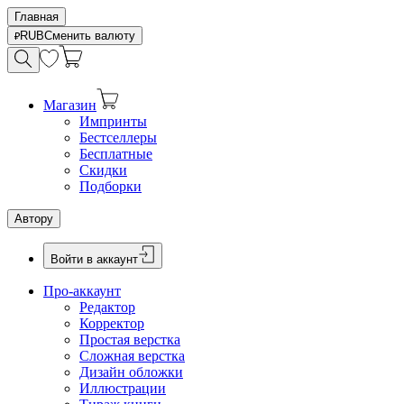
Главная
RUB
Сменить валюту
Магазин
Импринты
Бестселлеры
Бесплатные
Скидки
Подборки
Автору
Войти в аккаунт
Про-аккаунт
Редактор
Корректор
Простая верстка
Сложная верстка
Дизайн обложки
Иллюстрации