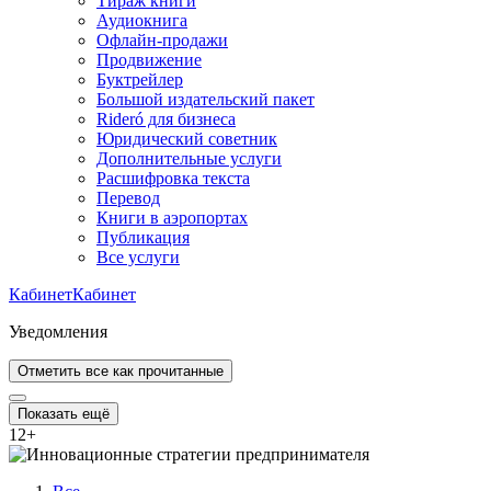
Тираж книги
Аудиокнига
Офлайн-продажи
Продвижение
Буктрейлер
Большой издательский пакет
Rideró для бизнеса
Юридический советник
Дополнительные услуги
Расшифровка текста
Перевод
Книги в аэропортах
Публикация
Все услуги
Кабинет
Кабинет
Уведомления
Отметить все как прочитанные
Показать ещё
12
+