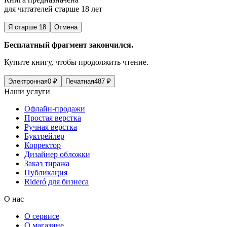
для читателей старше 18 лет
Я старше 18
Отмена
Бесплатный фрагмент закончился.
Купите книгу, чтобы продолжить чтение.
Электронная
0
₽
Печатная
487
₽
Наши услуги
Офлайн-продажи
Простая верстка
Ручная верстка
Буктрейлер
Корректор
Дизайнер обложки
Заказ тиража
Публикация
Rideró для бизнеса
О нас
О сервисе
О магазине