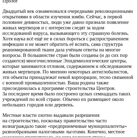
Пролог
Двадцатый век ознаменовался очередными революционными
открытиями в области изучения зомби. Сейчас, в первой
половине девяностых, люди уже давно признали появление
живых мертвецов и с интересом следят за ходом
исследований вируса, вызывающего эту страшную болезнь.
Хотя наука всё ещё не в силах бороться с распространением
инфекции и не может обратить её вспять, сама структура
реанимированной ткани дала учёным ответы на многие
вопросы. В большинстве стран были созданы (и до сих пор
создаются) многочисленные Эпидемиологические центры,
которые занимаются отловом, содержанием и обследованием
живых мертвецов. По мнению некоторых антиглобалистов,
эти объекты принадлежат некой корпорации, тесно связанной
с военной промышленностью. Ваша родина также
присоединилась к программе строительства Центров.
За последнее время было построено целых семнадцать таких
учреждений по всей стране. Обычно их размещают около
небольших городов или деревень.
Местные власти охотно выдавали разрешения
на строительство, поскольку правительство часто
вознаграждало такие «предприимчивые муниципалитеты»
разнообразными налоговыми льготами. Конечно, местное