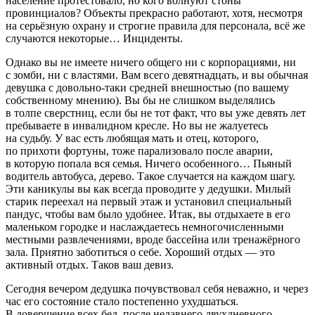
население протестовало, но кого волнуют стоны
провинциалов? Объекты прекрасно работают, хотя, несмотря
на серьёзную охрану и строгие правила для персонала, всё же
случаются некоторые… Инциденты.
Однако вы не имеете ничего общего ни с корпорациями, ни
с зомби, ни с властями. Вам всего девятнадцать, и вы обычная
девушка с довольно-таки средней внешностью (по вашему
собственному мнению). Вы бы не слишком выделялись
в толпе сверстниц, если бы не тот факт, что вы уже девять лет
пребываете в инвалидном кресле. Но вы не жалуетесь
на судьбу. У вас есть любящая мать и отец, которого,
по прихоти фортуны, тоже парализовало после аварии,
в которую попала вся семья. Ничего особенного… Пьяный
водитель автобуса, дерево. Такое случается на каждом шагу.
Эти каникулы вы как всегда проводите у дедушки. Милый
старик переехал на первый этаж и установил специальный
пандус, чтобы вам было удобнее. Итак, вы отдыхаете в его
маленьком городке и наслаждаетесь немногочисленными
местными развлечениями, вроде бассейна или тренажёрного
зала. Приятно заботиться о себе. Хороший отдых — это
активный отдых. Таков ваш девиз.
Сегодня вечером дедушка почувствовал себя неважно, и через
час его состояние стало постепенно ухудшаться.
В довершение всех бед, после недавнего двухдневного