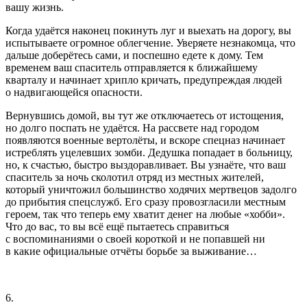
вашу жизнь.
Когда удаётся наконец покинуть луг и выехать на дорогу, вы
испытываете огромное облегчение. Уверяете незнакомца, что
дальше доберётесь сами, и поспешно едете к дому. Тем
временем ваш спаситель отправляется к ближайшему
кварталу и начинает хрипло кричать, предупреждая людей
о надвигающейся опасности.
Вернувшись домой, вы тут же отключаетесь от истощения,
но долго поспать не удаётся. На рассвете над городом
появляются военные вертолёты, и вскоре спецназ начинает
истреблять уцелевших зомби. Дедушка попадает в больницу,
но, к счастью, быстро выздоравливает. Вы узнаёте, что ваш
спаситель за ночь сколотил отряд из местных жителей,
который уничтожил большинство ходячих мертвецов задолго
до прибытия спецслужб. Его сразу провозгласили местным
героем, так что теперь ему хватит денег на любые «хобби».
Что до вас, то вы всё ещё пытаетесь справиться
с воспоминаниями о своей короткой и не попавшей ни
в какие официальные отчёты борьбе за выживание…
6.