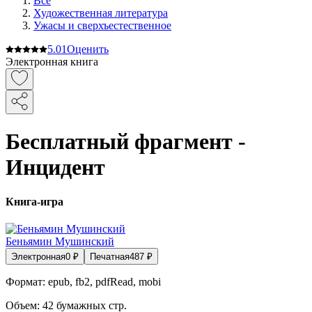
Все
Художественная литература
Ужасы и сверхъестественное
5.0
1
Оценить
Электронная книга
Бесплатный фрагмент -
Инцидент
Книга-игра
Беньямин Мушинский
Электронная
0
₽
Печатная
487
₽
Формат:
epub, fb2, pdfRead, mobi
Объем:
42
бумажных стр.