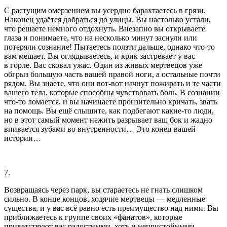
С растущим омерзением вы усердно барахтаетесь в грязи.
Наконец удаётся добраться до улицы. Вы настолько устали,
что решаете немного отдохнуть. Внезапно вы открываете
глаза и понимаете, что на несколько минут заснули или
потеряли сознание! Пытаетесь ползти дальше, однако что-то
вам мешает. Вы оглядываетесь, и крик застревает у вас
в горле. Вас сковал ужас. Один из живых мертвецов уже
обгрыз большую часть вашей правой ноги, а остальные почти
рядом. Вы знаете, что они вот-вот начнут пожирать и те части
вашего тела, которые способны чувствовать боль. В сознании
что-то ломается, и вы начинаете пронзительно кричать, звать
на помощь. Вы ещё слышите, как подбегают какие-то люди,
но в этот самый момент нежить разрывает ваш бок и жадно
впивается зубами во внутренности…
Это конец вашей
истории…
7.
Возвращаясь через парк, вы стараетесь не гнать слишком
сильно. В конце концов, ходячие мертвецы — медленные
существа, и у вас всё равно есть преимущество над ними. Вы
приближаетесь к группе своих «фанатов», которые
приветствуют вас радостными, хоть и непристойными