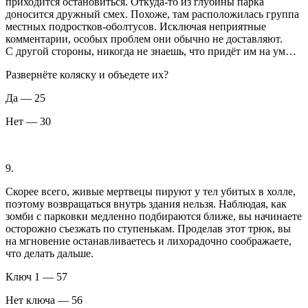
приходится остановиться. Откуда-то из глубины парка
доносится дружный смех. Похоже, там расположилась группа
местных
подрост
ков-оболтусов. Исключая неприятные
комментарии, особых проблем они обычно не доставляют.
С другой стороны, никогда не знаешь, что придёт им на ум…
Развернёте коляску и объедете их?
Да — 25
Нет — 30
9.
Скорее всего, живые мертвецы пируют у тел убитых в холле,
поэтому возвращаться внутрь здания нельзя. Наблюдая, как
зомби с парковки медленно подбираются ближе, вы начинаете
осторожно съезжать по ступенькам. Проделав этот трюк, вы
на мгновение останавливаетесь и лихорадочно соображаете,
что делать дальше.
Ключ 1 — 57
Нет ключа — 56