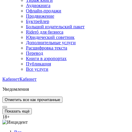
Тираж книги
Аудиокнига
Офлайн-продажи
Продвижение
Буктрейлер
Большой издательский пакет
Rideró для бизнеса
Юридический советник
Дополнительные услуги
Расшифровка текста
Перевод
Книги в аэропортах
Публикация
Все услуги
Кабинет
Кабинет
Уведомления
Отметить все как прочитанные
Показать ещё
18
+