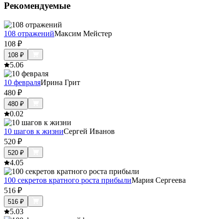
Рекомендуемые
108 отражений
Максим Мейстер
108
₽
108
₽
5.0
6
10 февраля
Ирина Грит
480
₽
480
₽
0.0
2
10 шагов к жизни
Сергей Иванов
520
₽
520
₽
4.0
5
100 секретов кратного роста прибыли
Мария Сергеева
516
₽
516
₽
5.0
3