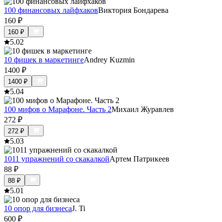
100 финансовых лайфхаков
Виктория Бондарева
160
₽
160
₽
5.0
2
10 фишек в маркетинге
Andrey Kuzmin
1400
₽
1400
₽
5.0
4
100 мифов о Марафоне. Часть 2
Михаил Журавлев
272
₽
272
₽
5.0
3
1011 упражнений со скакалкой
Артем Патрикеев
88
₽
88
₽
5.0
1
10 опор для бизнеса
J. Ti
600
₽