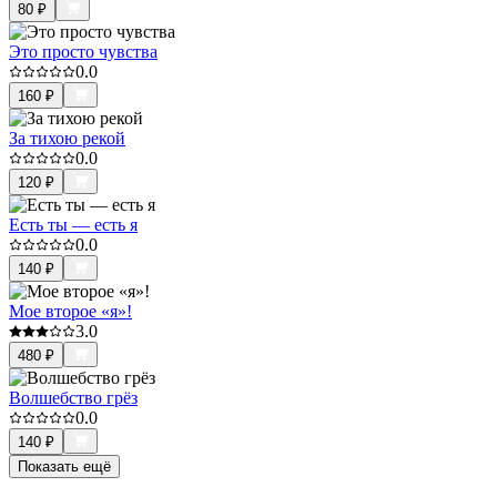
80
₽
Это просто чувства
0.0
160
₽
За тихою рекой
0.0
120
₽
Есть ты — есть я
0.0
140
₽
Мое второе «я»!
3.0
480
₽
Волшебство грёз
0.0
140
₽
Показать ещё