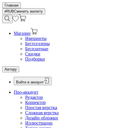
Главная
RUB
Сменить валюту
Магазин
Импринты
Бестселлеры
Бесплатные
Скидки
Подборки
Автору
Войти в аккаунт
Про-аккаунт
Редактор
Корректор
Простая верстка
Сложная верстка
Дизайн обложки
Иллюстрации