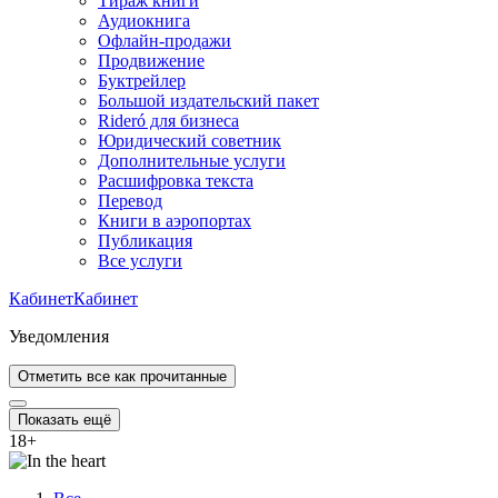
Тираж книги
Аудиокнига
Офлайн-продажи
Продвижение
Буктрейлер
Большой издательский пакет
Rideró для бизнеса
Юридический советник
Дополнительные услуги
Расшифровка текста
Перевод
Книги в аэропортах
Публикация
Все услуги
Кабинет
Кабинет
Уведомления
Отметить все как прочитанные
Показать ещё
18
+