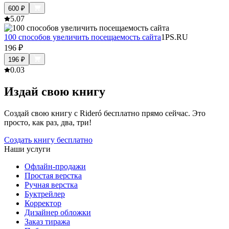
600
₽
5.0
7
100 способов увеличить посещаемость сайта
1PS.RU
196
₽
196
₽
0.0
3
Издай свою книгу
Создай свою книгу с Rideró бесплатно прямо сейчас. Это
просто, как раз, два, три!
Создать книгу бесплатно
Наши услуги
Офлайн-продажи
Простая верстка
Ручная верстка
Буктрейлер
Корректор
Дизайнер обложки
Заказ тиража