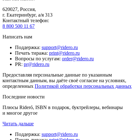
620027
,
Россия
,
г. Екатеринбург, а/я 313
Контактный телефон
:
8 800 500 11 67
Написать нам
Поддержка
:
support@ridero.ru
Печать тиража
:
print@ridero.ru
Вопросы по услугам
:
order@ridero.ru
PR
:
pr@ridero.ru
Предоставляя персональные данные по указанным
контактным данным, вы даёте своё согласие на условиях,
определенных
Политикой обработки персональных данных
Последние новости
Плюсы Rideró, ISBN в подарок, буктрейлеры, вебинары
и многое другое
Читать дальше
Поддержка
:
support@ridero.ru
Печать тиража
:
print@ridero.ru