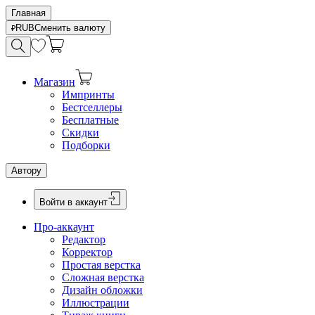
Главная
RUB
Сменить валюту
Магазин
Импринты
Бестселлеры
Бесплатные
Скидки
Подборки
Автору
Войти в аккаунт
Про-аккаунт
Редактор
Корректор
Простая верстка
Сложная верстка
Дизайн обложки
Иллюстрации