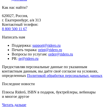
Как нас найти?
620027
,
Россия
,
г. Екатеринбург, а/я 313
Контактный телефон
:
8 800 500 11 67
Написать нам
Поддержка
:
support@ridero.ru
Печать тиража
:
print@ridero.ru
Вопросы по услугам
:
order@ridero.ru
PR
:
pr@ridero.ru
Предоставляя персональные данные по указанным
контактным данным, вы даёте своё согласие на условиях,
определенных
Политикой обработки персональных данных
Последние новости
Плюсы Rideró, ISBN в подарок, буктрейлеры, вебинары
и многое другое
Читать дальше