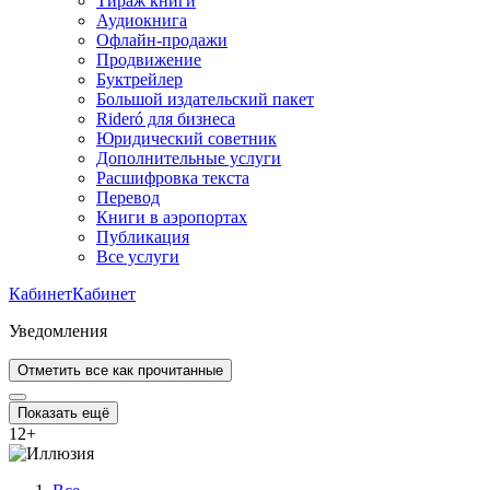
Тираж книги
Аудиокнига
Офлайн-продажи
Продвижение
Буктрейлер
Большой издательский пакет
Rideró для бизнеса
Юридический советник
Дополнительные услуги
Расшифровка текста
Перевод
Книги в аэропортах
Публикация
Все услуги
Кабинет
Кабинет
Уведомления
Отметить все как прочитанные
Показать ещё
12
+