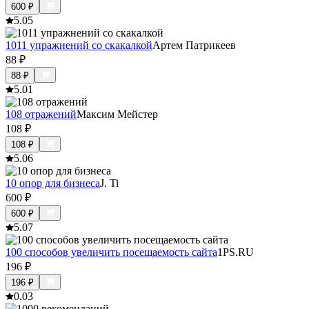
600
₽
5.0
5
1011 упражнений со скакалкой
Артем Патрикеев
88
₽
88
₽
5.0
1
108 отражений
Максим Мейстер
108
₽
108
₽
5.0
6
10 опор для бизнеса
J. Ti
600
₽
600
₽
5.0
7
100 способов увеличить посещаемость сайта
1PS.RU
196
₽
196
₽
0.0
3