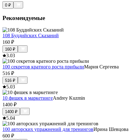
0
₽
Рекомендуемые
108 Буддийских Сказаний
160
₽
160
₽
3.0
3
100 секретов кратного роста прибыли
Мария Сергеева
516
₽
516
₽
5.0
3
10 фишек в маркетинге
Andrey Kuzmin
1400
₽
1400
₽
5.0
4
100 авторских упражнений для тренингов
Ирина Шевцова
600
₽