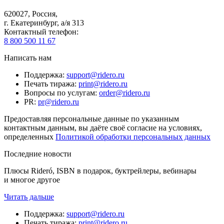
620027
,
Россия
,
г. Екатеринбург, а/я 313
Контактный телефон
:
8 800 500 11 67
Написать нам
Поддержка
:
support@ridero.ru
Печать тиража
:
print@ridero.ru
Вопросы по услугам
:
order@ridero.ru
PR
:
pr@ridero.ru
Предоставляя персональные данные по указанным
контактным данным, вы даёте своё согласие на условиях,
определенных
Политикой обработки персональных данных
Последние новости
Плюсы Rideró, ISBN в подарок, буктрейлеры, вебинары
и многое другое
Читать дальше
Поддержка
:
support@ridero.ru
Печать тиража
:
print@ridero.ru