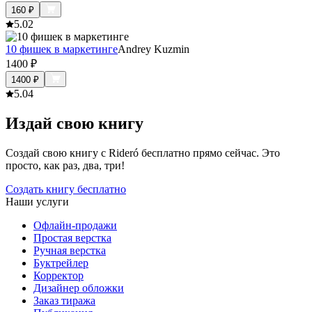
160
₽
5.0
2
10 фишек в маркетинге
Andrey Kuzmin
1400
₽
1400
₽
5.0
4
Издай свою книгу
Создай свою книгу с Rideró бесплатно прямо сейчас. Это
просто, как раз, два, три!
Создать книгу бесплатно
Наши услуги
Офлайн-продажи
Простая верстка
Ручная верстка
Буктрейлер
Корректор
Дизайнер обложки
Заказ тиража