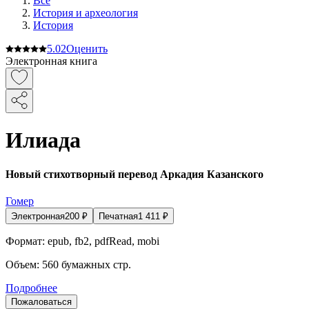
Все
История и археология
История
5.0
2
Оценить
Электронная книга
Илиада
Новый стихотворный перевод Аркадия Казанского
Гомер
Электронная
200
₽
Печатная
1 411
₽
Формат:
epub, fb2, pdfRead, mobi
Объем:
560
бумажных стр.
Подробнее
Пожаловаться