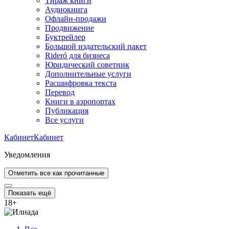
Тираж книги
Аудиокнига
Офлайн-продажи
Продвижение
Буктрейлер
Большой издательский пакет
Rideró для бизнеса
Юридический советник
Дополнительные услуги
Расшифровка текста
Перевод
Книги в аэропортах
Публикация
Все услуги
Кабинет
Кабинет
Уведомления
Отметить все как прочитанные
Показать ещё
18
+