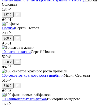
Семёновцы. Сталью и кровью. Страшный 1905 год
Сергей
Соловьев
137
₽
137
₽
5.0
1
Орфизм
Сергей Петров
200
₽
200
₽
5.0
1
10 шагов к жизни
Сергей Иванов
520
₽
520
₽
4.0
5
100 секретов кратного роста прибыли
Мария Сергеева
516
₽
516
₽
5.0
3
100 финансовых лайфхаков
Виктория Бондарева
160
₽