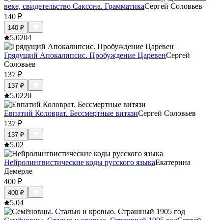
веке, свидетельство Саксона. Грамматика
Сергей Соловьев
140
₽
140
₽
5.0
204
Грядущий Апокалипсис. Пробуждение Царевен
Сергей
Соловьев
137
₽
137
₽
5.0
220
Евпатий Коловрат. Бессмертные витязи
Сергей Соловьев
137
₽
137
₽
5.0
2
Нейролингвистические коды русского языка
Екатерина
Демерле
400
₽
400
₽
5.0
4