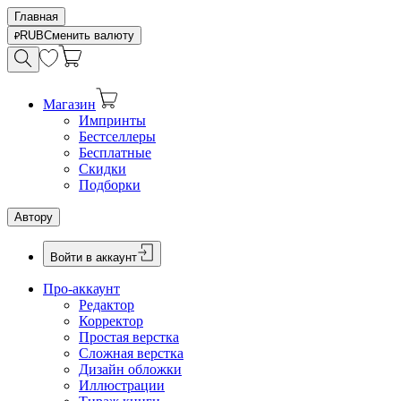
Главная
RUB
Сменить валюту
Магазин
Импринты
Бестселлеры
Бесплатные
Скидки
Подборки
Автору
Войти в аккаунт
Про-аккаунт
Редактор
Корректор
Простая верстка
Сложная верстка
Дизайн обложки
Иллюстрации