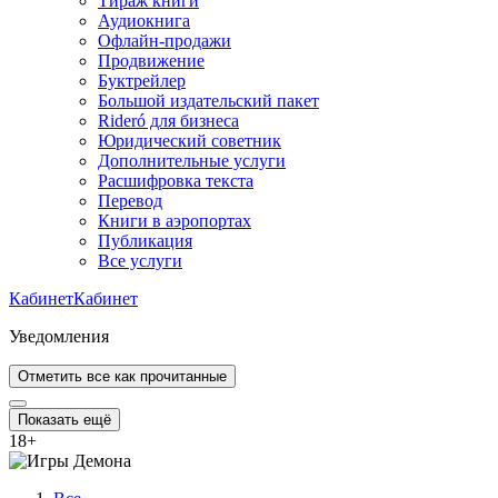
Тираж книги
Аудиокнига
Офлайн-продажи
Продвижение
Буктрейлер
Большой издательский пакет
Rideró для бизнеса
Юридический советник
Дополнительные услуги
Расшифровка текста
Перевод
Книги в аэропортах
Публикация
Все услуги
Кабинет
Кабинет
Уведомления
Отметить все как прочитанные
Показать ещё
18
+