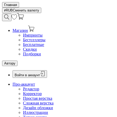
Главная
RUB
Сменить валюту
Магазин
Импринты
Бестселлеры
Бесплатные
Скидки
Подборки
Автору
Войти в аккаунт
Про-аккаунт
Редактор
Корректор
Простая верстка
Сложная верстка
Дизайн обложки
Иллюстрации