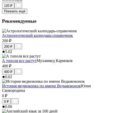
0.0
120
₽
Показать ещё
Рекомендуемые
Астрологический календарь-справочник
200
₽
200
₽
5.0
2
А тополя все растут
Мухаммед Кармоков
400
₽
400
₽
0.0
2
История медвежонка по имени Ведьмежонок
Юлия
Сковородина
0
₽
0
₽
0.0
0