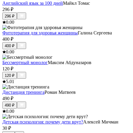
Английский язык за 100 дней
Майкл Томас
296
₽
296
₽
0.0
0
Фитотерапия для здоровья женщины
Галина Сергеева
400
₽
400
₽
0.0
0
Бессмертный монолог
Максим Абдуназаров
120
₽
120
₽
5.0
1
Дистанция тренинга
Роман Матвеев
490
₽
490
₽
0.0
0
Детская психология: почему дети врут?
Алексей Мичман
30
₽