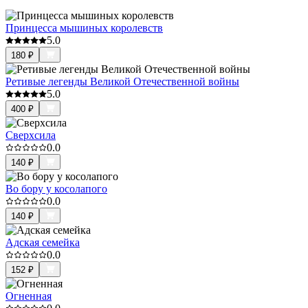
Принцесса мышиных королевств
5.0
180
₽
Ретивые легенды Великой Отечественной войны
5.0
400
₽
Сверхсила
0.0
140
₽
Во бору у косолапого
0.0
140
₽
Адская семейка
0.0
152
₽
Огненная