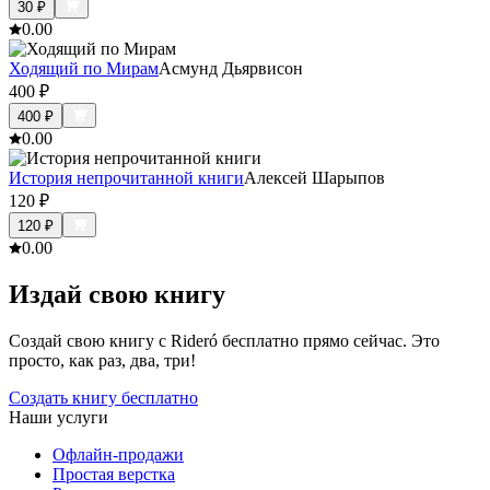
30
₽
0.0
0
Ходящий по Мирам
Асмунд Дьярвисон
400
₽
400
₽
0.0
0
История непрочитанной книги
Алексей Шарыпов
120
₽
120
₽
0.0
0
Издай свою книгу
Создай свою книгу с Rideró бесплатно прямо сейчас. Это
просто, как раз, два, три!
Создать книгу бесплатно
Наши услуги
Офлайн-продажи
Простая верстка