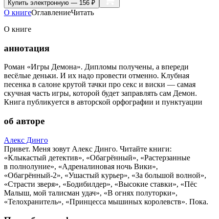
Купить
электронную — 156 ₽
О книге
Оглавление
Читать
О книге
аннотация
Роман «Игры Демона». Дипломы получены, а впереди
весёлые деньки. И их надо провести отменно. Клубная
песенка в салоне крутой тачки про секс и виски — самая
скучная часть игры, которой будет заправлять сам Демон.
Книга публикуется в авторской орфографии и пунктуации
об авторе
Алекс Динго
Привет. Меня зовут Алекс Динго. Читайте книги:
«Клыкастый детектив», «Обагрённый», «Растерзанные
в полнолуние», «Адреналиновая ночь Вики»,
«Обагрённый-2», «Ушастый курьер», «За большой волной»,
«Страсти зверя», «Бодибилдер», «Высокие ставки», «Пёс
Малыш, мой талисман удач», «В огнях полуторки»,
«Телохранитель», «Принцесса мышиных королевств». Пока.