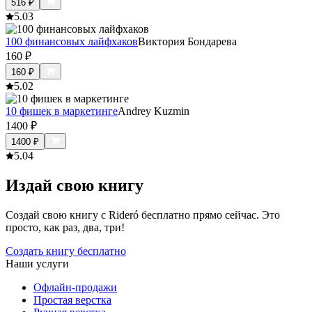
516
₽
5.0
3
100 финансовых лайфхаков
Виктория Бондарева
160
₽
160
₽
5.0
2
10 фишек в маркетинге
Andrey Kuzmin
1400
₽
1400
₽
5.0
4
Издай свою книгу
Создай свою книгу с Rideró бесплатно прямо сейчас. Это
просто, как раз, два, три!
Создать книгу бесплатно
Наши услуги
Офлайн-продажи
Простая верстка