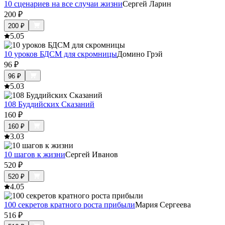
10 сценариев на все случаи жизни
Сергей Ларин
200
₽
200
₽
5.0
5
10 уроков БДСМ для скромницы
Домино Грэй
96
₽
96
₽
5.0
3
108 Буддийских Сказаний
160
₽
160
₽
3.0
3
10 шагов к жизни
Сергей Иванов
520
₽
520
₽
4.0
5
100 секретов кратного роста прибыли
Мария Сергеева
516
₽