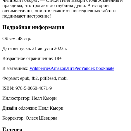
Читатели говорят: — Стихи Нелл Кьюри столь жизненны и
правдивы, что трогают до глубины души. А истории
оптимистичны, они отвлекают от повседневных забот и
поднимают настроение!
Подробная информация
Объем:
48
стр.
Дата выпуска:
21 августа 2023 г.
Возрастное ограничение:
18
+
В магазинах:
Wildberries
Amazon
ЛитРес
Yandex bookmate
Формат:
epub, fb2, pdfRead, mobi
ISBN:
978-5-0060-4671-9
Иллюстратор
:
Нелл Кьюри
Дизайн обложки
:
Нелл Кьюри
Корректор
:
Олеся Шевцова
Галерея