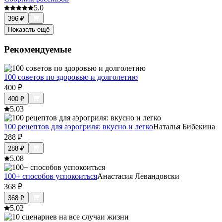
5.0
396
₽
Показать ещё
Рекомендуемые
100 советов по здоровью и долголетию
400
₽
400
₽
5.0
3
100 рецептов для аэрогриля: вкусно и легко
Наталья Бибекина
288
₽
288
₽
5.0
8
100+ способов успокоиться
Анастасия Левандовски
368
₽
368
₽
5.0
2