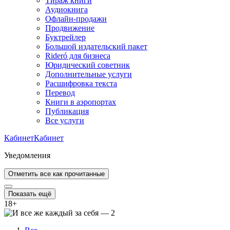
Тираж книги
Аудиокнига
Офлайн-продажи
Продвижение
Буктрейлер
Большой издательский пакет
Rideró для бизнеса
Юридический советник
Дополнительные услуги
Расшифровка текста
Перевод
Книги в аэропортах
Публикация
Все услуги
Кабинет
Кабинет
Уведомления
Отметить все как прочитанные
Показать ещё
18
+