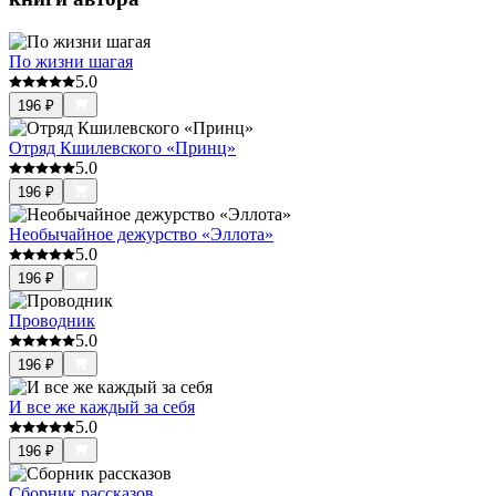
По жизни шагая
5.0
196
₽
Отряд Кшилевского «Принц»
5.0
196
₽
Необычайное дежурство «Эллота»
5.0
196
₽
Проводник
5.0
196
₽
И все же каждый за себя
5.0
196
₽
Сборник рассказов