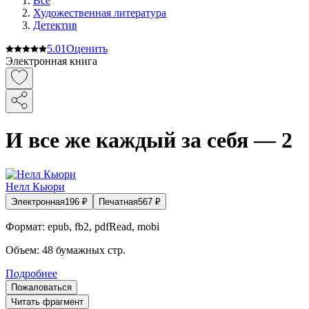
Все
Художественная литература
Детектив
5.0
1
Оценить
Электронная книга
И все же каждый за себя — 2
Нелл Кьюри
Электронная
196
₽
Печатная
567
₽
Формат:
epub, fb2, pdfRead, mobi
Объем:
48
бумажных стр.
Подробнее
Пожаловаться
Читать фрагмент