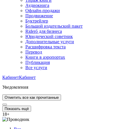
Тираж книги
Аудиокнига
Офлайн-продажи
Продвижение
Буктрейлер
Большой издательский пакет
Rideró для бизнеса
Юридический советник
Дополнительные услуги
Расшифровка текста
Перевод
Книги в аэропортах
Публикация
Все услуги
Кабинет
Кабинет
Уведомления
Отметить все как прочитанные
Показать ещё
18
+