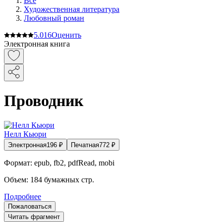
Все
Художественная литература
Любовный роман
5.0
16
Оценить
Электронная книга
Проводник
Нелл Кьюри
Электронная
196
₽
Печатная
772
₽
Формат:
epub, fb2, pdfRead, mobi
Объем:
184
бумажных стр.
Подробнее
Пожаловаться
Читать фрагмент