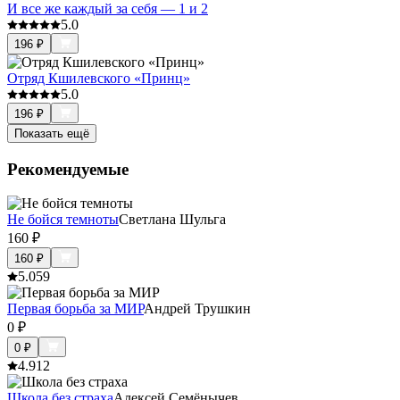
И все же каждый за себя — 1 и 2
5.0
196
₽
Отряд Кшилевского «Принц»
5.0
196
₽
Показать ещё
Рекомендуемые
Не бойся темноты
Светлана Шульга
160
₽
160
₽
5.0
59
Первая борьба за МИР
Андрей Трушкин
0
₽
0
₽
4.9
12
Школа без страха
Алексей Семёнычев