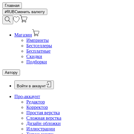
Главная
RUB
Сменить валюту
Магазин
Импринты
Бестселлеры
Бесплатные
Скидки
Подборки
Автору
Войти в аккаунт
Про-аккаунт
Редактор
Корректор
Простая верстка
Сложная верстка
Дизайн обложки
Иллюстрации