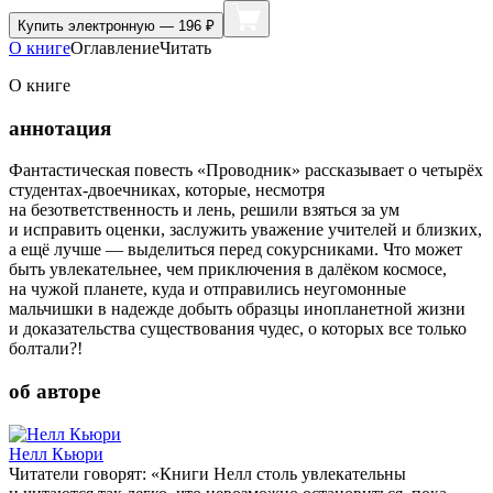
Купить
электронную — 196 ₽
О книге
Оглавление
Читать
О книге
аннотация
Фантастическая повесть «Проводник» рассказывает о четырёх
студентах-двоечниках, которые, несмотря
на безответственность и лень, решили взяться за ум
и исправить оценки, заслужить уважение учителей и близких,
а ещё лучше — выделиться перед сокурсниками. Что может
быть увлекательнее, чем приключения в далёком космосе,
на чужой планете, куда и отправились неугомонные
мальчишки в надежде добыть образцы инопланетной жизни
и доказательства существования чудес, о которых все только
болтали?!
об авторе
Нелл Кьюри
Читатели говорят: «Книги Нелл столь увлекательны