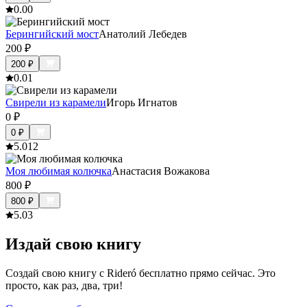
0.0
0
Берингийский мост
Анатолий Лебедев
200
₽
200
₽
0.0
1
Свирели из карамели
Игорь Игнатов
0
₽
0
₽
5.0
12
Моя любимая колючка
Анастасия Вожакова
800
₽
800
₽
5.0
3
Издай свою книгу
Создай свою книгу с Rideró бесплатно прямо сейчас. Это
просто, как раз, два, три!