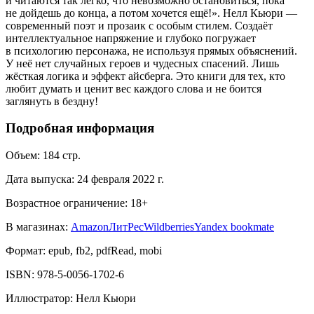
и читаются так легко, что невозможно остановиться, пока
не дойдешь до конца, а потом хочется ещё!». Нелл Кьюри —
современный поэт и прозаик с особым стилем. Создаёт
интеллектуальное напряжение и глубоко погружает
в психологию персонажа, не используя прямых объяснений.
У неё нет случайных героев и чудесных спасений. Лишь
жёсткая логика и эффект айсберга. Это книги для тех, кто
любит думать и ценит вес каждого слова и не боится
заглянуть в бездну!
Подробная информация
Объем:
184
стр.
Дата выпуска:
24 февраля 2022 г.
Возрастное ограничение:
18
+
В магазинах:
Amazon
ЛитРес
Wildberries
Yandex bookmate
Формат:
epub, fb2, pdfRead, mobi
ISBN:
978-5-0056-1702-6
Иллюстратор
:
Нелл Кьюри