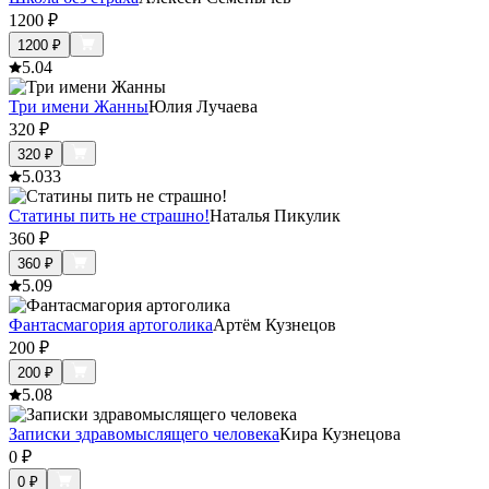
1200
₽
1200
₽
5.0
4
Три имени Жанны
Юлия Лучаева
320
₽
320
₽
5.0
33
Статины пить не страшно!
Наталья Пикулик
360
₽
360
₽
5.0
9
Фантасмагория артоголика
Артём Кузнецов
200
₽
200
₽
5.0
8
Записки здравомыслящего человека
Кира Кузнецова
0
₽
0
₽