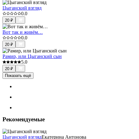
Цыганский взгляд
0.0
20
₽
Вот так и живём…
0.0
20
₽
Рамир, или Цыганский сын
5.0
20
₽
Показать ещё
Рекомендуемые
Цыганский взгляд
Екатерина Антонова