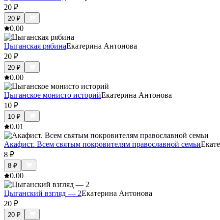
20
₽
20
₽
0.0
0
Цыганская рябина
Екатерина Антонова
20
₽
20
₽
0.0
0
Цыганское монисто историй
Екатерина Антонова
10
₽
10
₽
0.0
1
Акафист. Всем святым покровителям православной семьи
Екат
8
₽
8
₽
0.0
0
Цыганский взгляд — 2
Екатерина Антонова
20
₽
20
₽