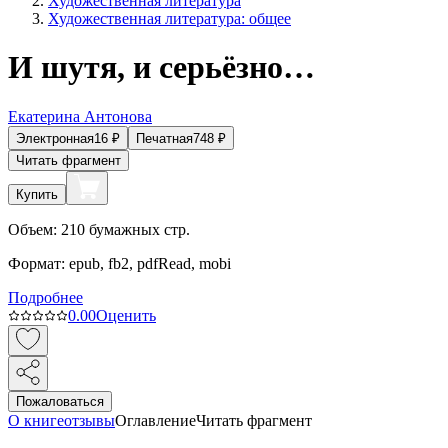
Художественная литература
Художественная литература: общее
И шутя, и серьёзно…
Екатерина Антонова
Электронная
16
₽
Печатная
748
₽
Читать фрагмент
Купить
Объем:
210
бумажных стр.
Формат:
epub, fb2, pdfRead, mobi
Подробнее
0.0
0
Оценить
Пожаловаться
О книге
отзывы
Оглавление
Читать фрагмент