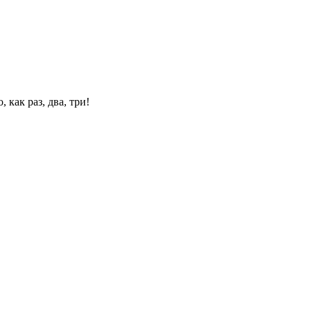
 как раз, два, три!