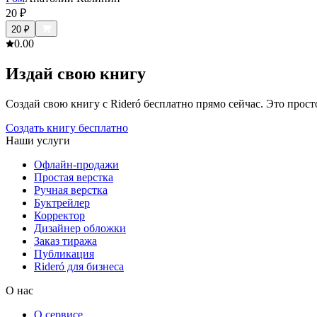
20
₽
20
₽
0.0
0
Издай свою книгу
Создай свою книгу с Rideró бесплатно прямо сейчас. Это просто,
Создать книгу бесплатно
Наши услуги
Офлайн-продажи
Простая верстка
Ручная верстка
Буктрейлер
Корректор
Дизайнер обложки
Заказ тиража
Публикация
Rideró для бизнеса
О нас
О сервисе