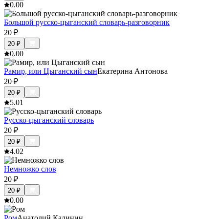
0.0
0
Большой русско-цыганский словарь-разговорник
20
₽
20
₽
0.0
0
Рамир, или Цыганский сын
Екатерина Антонова
20
₽
20
₽
5.0
1
Русско-цыганский словарь
20
₽
20
₽
4.0
2
Немножко слов
20
₽
20
₽
0.0
0
Ром
Анатолий Калинин