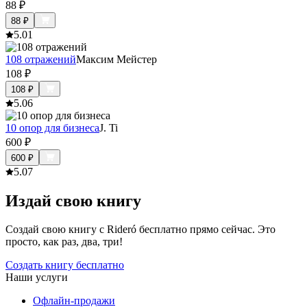
88
₽
88
₽
5.0
1
108 отражений
Максим Мейстер
108
₽
108
₽
5.0
6
10 опор для бизнеса
J. Ti
600
₽
600
₽
5.0
7
Издай свою книгу
Создай свою книгу с Rideró бесплатно прямо сейчас. Это
просто, как раз, два, три!
Создать книгу бесплатно
Наши услуги
Офлайн-продажи