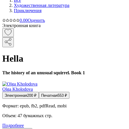
Все
Художественная литература
Приключения
0.0
0
Оценить
Электронная книга
Hella
The history of an unusual squirrel. Book 1
Olga Kholodova
Электронная
200
₽
Печатная
553
₽
Формат:
epub, fb2, pdfRead, mobi
Объем:
47
бумажных стр.
Подробнее