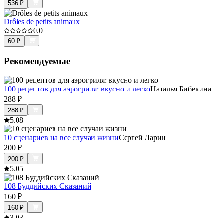
536
₽
Drôles de petits animaux
0.0
60
₽
Рекомендуемые
100 рецептов для аэрогриля: вкусно и легко
Наталья Бибекина
288
₽
288
₽
5.0
8
10 сценариев на все случаи жизни
Сергей Ларин
200
₽
200
₽
5.0
5
108 Буддийских Сказаний
160
₽
160
₽
3.0
3