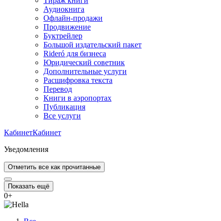
Тираж книги
Аудиокнига
Офлайн-продажи
Продвижение
Буктрейлер
Большой издательский пакет
Rideró для бизнеса
Юридический советник
Дополнительные услуги
Расшифровка текста
Перевод
Книги в аэропортах
Публикация
Все услуги
Кабинет
Кабинет
Уведомления
Отметить все как прочитанные
Показать ещё
0
+