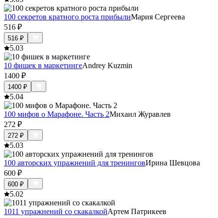
100 секретов кратного роста прибыли
Мария Сергеева
516
₽
516
₽
5.0
3
10 фишек в маркетинге
Andrey Kuzmin
1400
₽
1400
₽
5.0
4
100 мифов о Марафоне. Часть 2
Михаил Журавлев
272
₽
272
₽
5.0
3
100 авторских упражнений для тренингов
Ирина Шевцова
600
₽
600
₽
5.0
2
1011 упражнений со скакалкой
Артем Патрикеев