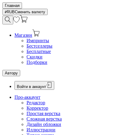
Главная
RUB
Сменить валюту
Магазин
Импринты
Бестселлеры
Бесплатные
Скидки
Подборки
Автору
Войти в аккаунт
Про-аккаунт
Редактор
Корректор
Простая верстка
Сложная верстка
Дизайн обложки
Иллюстрации