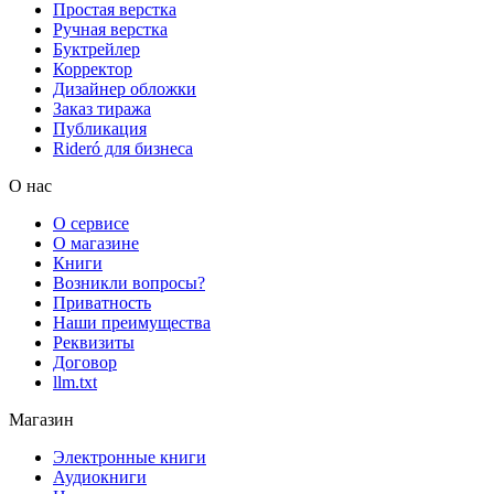
Простая верстка
Ручная верстка
Буктрейлер
Корректор
Дизайнер обложки
Заказ тиража
Публикация
Rideró для бизнеса
О нас
О сервисе
О магазине
Книги
Возникли вопросы?
Приватность
Наши преимущества
Реквизиты
Договор
llm.txt
Магазин
Электронные книги
Аудиокниги