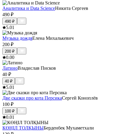
Аналитика и Data Science
Никита Сергеев
490
₽
490
₽
5.0
1
Музыка дождя
Елена Михалькевич
200
₽
200
₽
0.0
0
Латино
Владислав Писков
40
₽
40
₽
5.0
1
Две сказки про кота Персика
Сергей Коноплёв
100
₽
100
₽
0.0
1
КӨҢІЛ ТОЛҚЫНЫ
Берденбек Мухаметхали