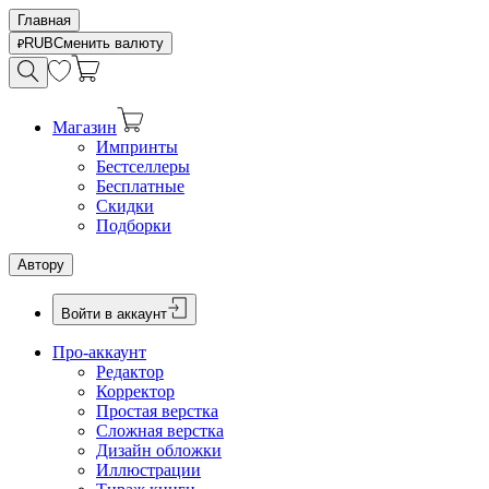
Главная
RUB
Сменить валюту
Магазин
Импринты
Бестселлеры
Бесплатные
Скидки
Подборки
Автору
Войти в аккаунт
Про-аккаунт
Редактор
Корректор
Простая верстка
Сложная верстка
Дизайн обложки
Иллюстрации