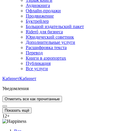
Тираж книги
Аудиокнига
Офлайн-продажи
Продвижение
Буктрейлер
Большой издательский пакет
Rideró для бизнеса
Юридический советник
Дополнительные услуги
Расшифровка текста
Перевод
Книги в аэропортах
Публикация
Все услуги
Кабинет
Кабинет
Уведомления
Отметить все как прочитанные
Показать ещё
12
+