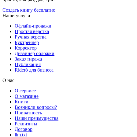
Создать книгу бесплатно
Наши услуги
Офлайн-продажи
Простая верстка
Ручная верстка
Буктрейлер
Корректор
Дизайнер обложки
Заказ тиража
Публикация
Rideró для бизнеса
О нас
О сервисе
О магазине
Книги
Возникли вопросы?
Приватность
Наши преимущества
Реквизиты
Договор
llm.txt