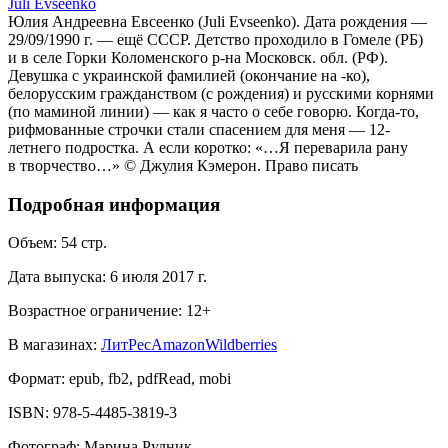
Juli Evseenko
Юлия Андреевна Евсеенко (Juli Evseenko). Дата рождения —
29/09/1990 г. — ещё СССР. Детство проходило в Гомеле (РБ)
и в селе Горки Коломенского р-на Московск. обл. (РФ).
Девушка с украинской фамилией (окончание на -ко),
белорусским гражданством (с рождения) и русскими корнями
(по маминой линии) — как я часто о себе говорю. Когда-то,
рифмованные строчки стали спасением для меня — 12-
летнего подростка. А если коротко: «…Я переварила рану
в творчество…» © Джулия Кэмерон. Право писать
Подробная информация
Объем:
54
стр.
Дата выпуска:
6 июля 2017 г.
Возрастное ограничение:
12
+
В магазинах:
ЛитРес
Amazon
Wildberries
Формат:
epub, fb2, pdfRead, mobi
ISBN:
978-5-4485-3819-3
Фотограф
:
Марина Рудник