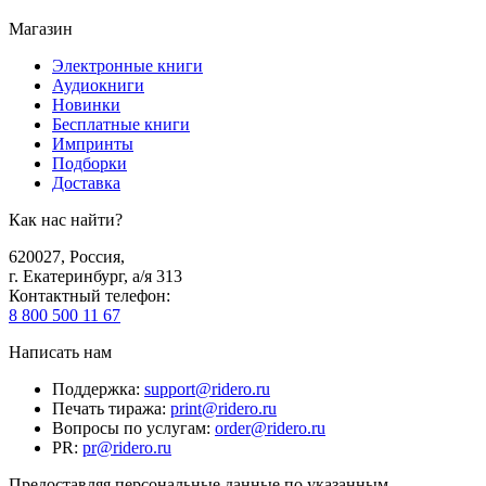
Магазин
Электронные книги
Аудиокниги
Новинки
Бесплатные книги
Импринты
Подборки
Доставка
Как нас найти?
620027
,
Россия
,
г. Екатеринбург, а/я 313
Контактный телефон
:
8 800 500 11 67
Написать нам
Поддержка
:
support@ridero.ru
Печать тиража
:
print@ridero.ru
Вопросы по услугам
:
order@ridero.ru
PR
:
pr@ridero.ru
Предоставляя персональные данные по указанным