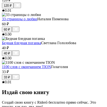
120
₽
120
₽
0.0
1
33 страницы о любви
Наталия Пименова
60
₽
60
₽
0.0
0
Бедная бледная поганка
Светлана Гололобова
40
₽
40
₽
0.0
0
1100 слов с окончанием TION
Голаголия
33
₽
33
₽
0.0
1
Издай свою книгу
Создай свою книгу с Rideró бесплатно прямо сейчас. Это
просто, как раз, два, три!