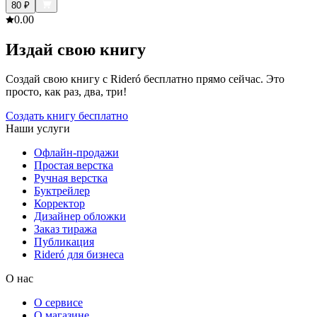
80
₽
0.0
0
Издай свою книгу
Создай свою книгу с Rideró бесплатно прямо сейчас. Это
просто, как раз, два, три!
Создать книгу бесплатно
Наши услуги
Офлайн-продажи
Простая верстка
Ручная верстка
Буктрейлер
Корректор
Дизайнер обложки
Заказ тиража
Публикация
Rideró для бизнеса
О нас
О сервисе
О магазине