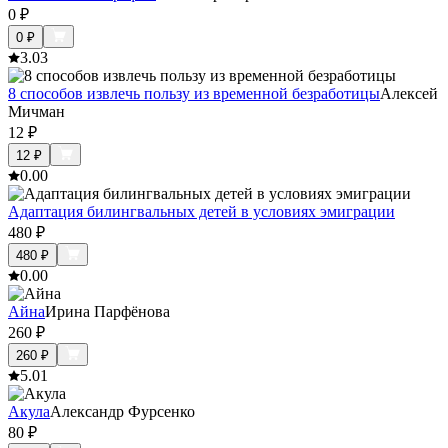
0
₽
0
₽
3.0
3
8 способов извлечь пользу из временной безработицы
Алексей
Мичман
12
₽
12
₽
0.0
0
Адаптация билингвальных детей в условиях эмиграции
480
₽
480
₽
0.0
0
Айна
Ирина Парфёнова
260
₽
260
₽
5.0
1
Акула
Александр Фурсенко
80
₽