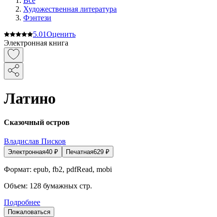
Все
Художественная литература
Фэнтези
5.0
1
Оценить
Электронная книга
Латино
Сказочный остров
Владислав Писков
Электронная
40
₽
Печатная
629
₽
Формат:
epub, fb2, pdfRead, mobi
Объем:
128
бумажных стр.
Подробнее
Пожаловаться