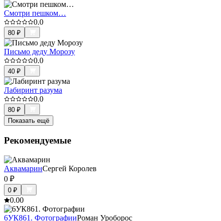
Смотри пешком…
0.0
80
₽
Письмо деду Морозу
0.0
40
₽
Лабиринт разума
0.0
80
₽
Показать ещё
Рекомендуемые
Аквамарин
Сергей Королев
0
₽
0
₽
0.0
0
6УК861. Фотографии
Роман Уроборос