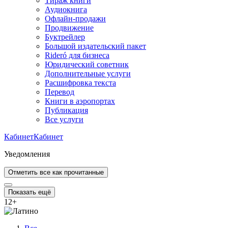
Тираж книги
Аудиокнига
Офлайн-продажи
Продвижение
Буктрейлер
Большой издательский пакет
Rideró для бизнеса
Юридический советник
Дополнительные услуги
Расшифровка текста
Перевод
Книги в аэропортах
Публикация
Все услуги
Кабинет
Кабинет
Уведомления
Отметить все как прочитанные
Показать ещё
12
+