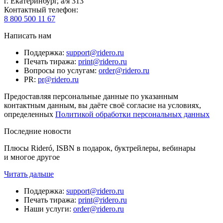
г. Екатеринбург, а/я 313
Контактный телефон
:
8 800 500 11 67
Написать нам
Поддержка
:
support@ridero.ru
Печать тиража
:
print@ridero.ru
Вопросы по услугам
:
order@ridero.ru
PR
:
pr@ridero.ru
Предоставляя персональные данные по указанным
контактным данным, вы даёте своё согласие на условиях,
определенных
Политикой обработки персональных данных
Последние новости
Плюсы Rideró, ISBN в подарок, буктрейлеры, вебинары
и многое другое
Читать дальше
Поддержка
:
support@ridero.ru
Печать тиража
:
print@ridero.ru
Наши услуги
:
order@ridero.ru