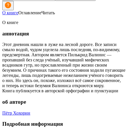
О книге
Оглавление
Читать
О книге
аннотация
Этот дневник нашли в луже на лесной дороге. Все записи
смыло водой, чудом уцелела лишь последняя, по-видимому,
предсмертная. Автором является Пилькрид Валинис —
пропавший без следа учёный, изучавший мифических
всадников гутр, но прославленный при жизни своим
безумием. О причинах такого его состояния ходили пугающие
легенды, лишь подогреваемые нежеланием учёного говорить
о них. Но здесь он, похоже, изложил всё самое сокровенное,
и теперь истоки безумия Валиниса откроются миру.
Книга публикуется в авторской орфографии и пунктуации
об авторе
Пётр Хохорин
Подробная информация