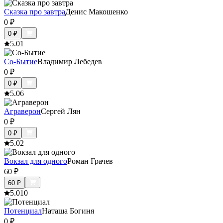
Сказка про завтра
Денис Макошенко
0
₽
0
₽
5.0
1
Со-Бытие
Владимир Лебедев
0
₽
0
₽
5.0
6
Аграверон
Сергей Лян
0
₽
0
₽
5.0
2
Вокзал для одного
Роман Грачев
60
₽
60
₽
5.0
10
Потенциал
Наташа Богиня
0
₽