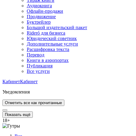
Тираж книги
Аудиокнига
Офлайн-продажи
Продвижение
Буктрейлер
Большой издательский пакет
Rideró для бизнеса
Юридический советник
Дополнительные услуги
Расшифровка текста
Перевод
Книги в аэропортах
Публикация
Все услуги
Кабинет
Кабинет
Уведомления
Отметить все как прочитанные
Показать ещё
18
+