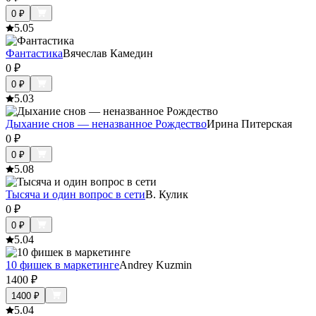
0
₽
5.0
5
Фантастика
Вячеслав Камедин
0
₽
0
₽
5.0
3
Дыхание снов — неназванное Рождество
Ирина Питерская
0
₽
0
₽
5.0
8
Тысяча и один вопрос в сети
В. Кулик
0
₽
0
₽
5.0
4
10 фишек в маркетинге
Andrey Kuzmin
1400
₽
1400
₽
5.0
4