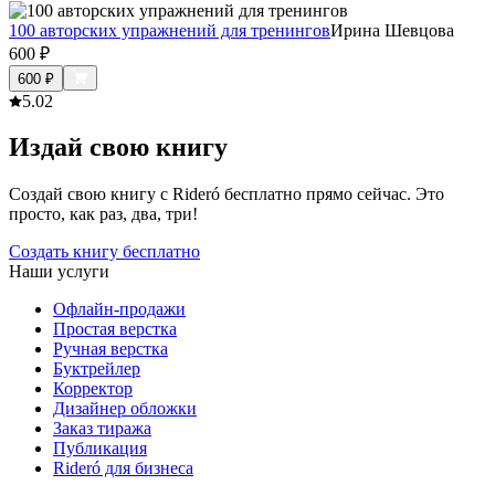
100 авторских упражнений для тренингов
Ирина Шевцова
600
₽
600
₽
5.0
2
Издай свою книгу
Создай свою книгу с Rideró бесплатно прямо сейчас. Это
просто, как раз, два, три!
Создать книгу бесплатно
Наши услуги
Офлайн-продажи
Простая верстка
Ручная верстка
Буктрейлер
Корректор
Дизайнер обложки
Заказ тиража
Публикация
Rideró для бизнеса