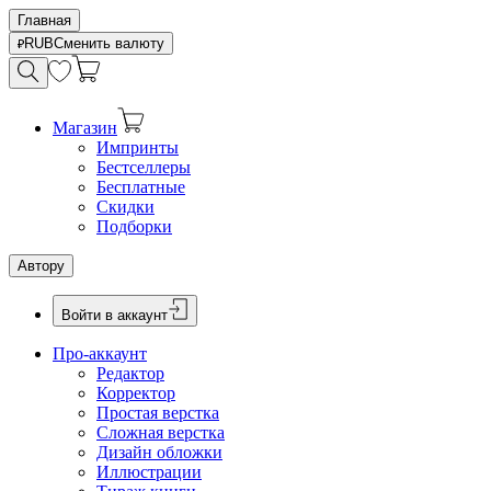
Главная
RUB
Сменить валюту
Магазин
Импринты
Бестселлеры
Бесплатные
Скидки
Подборки
Автору
Войти в аккаунт
Про-аккаунт
Редактор
Корректор
Простая верстка
Сложная верстка
Дизайн обложки
Иллюстрации