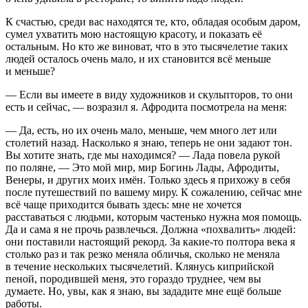
К счастью, среди вас находятся те, кто, обладая особым даром,
сумел ухватить мою настоящую красоту, и показать её
остальным. Но кто же виноват, что в это тысячелетие таких
людей осталось очень мало, и их становится всё меньше
и меньше?
— Если вы имеете в виду художников и скульпторов, то они
есть и сейчас, — возразил я. Афродита посмотрела на меня:
— Да, есть, но их очень мало, меньше, чем много лет или
столетий назад. Насколько я знаю, теперь не они задают тон.
Вы хотите знать, где мы находимся? — Лада повела рукой
по поляне, — Это мой мир, мир Богинь Лады, Афродиты,
Венеры, и других моих имён. Только здесь я прихожу в себя
после путешествий по вашему миру. К сожалению, сейчас мне
всё чаще приходится бывать здесь: мне не хочется
расставаться с людьми, которым частенько нужна моя помощь.
Да и сама я не прочь развлечься. Должна «похвалить» людей:
они поставили настоящий рекорд. За какие-то полтора века я
столько раз и так резко меняла обличья, сколько не меняла
в течение нескольких тысячелетий. Клянусь киприйской
пеной, породившей меня, это гораздо труднее, чем вы
думаете. Но, увы, как я знаю, вы зададите мне ещё больше
работы.