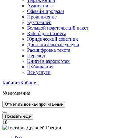
Тираж книги
Аудиокнига
Офлайн-продажи
Продвижение
Буктрейлер
Большой издательский пакет
Rideró для бизнеса
Юридический советник
Дополнительные услуги
Расшифровка текста
Перевод
Книги в аэропортах
Публикация
Все услуги
Кабинет
Кабинет
Уведомления
Отметить все как прочитанные
Показать ещё
18
+