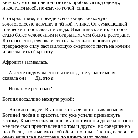
ветерок, который непонятно как пробрался под одежду,
и коснулся моей, почему-то голой, спины
Я открыл глаза, и прежде всего увидел знакомую
золотоволосую девушку в лёгкой тунике. От сумасшедшей
причёски ни осталось ни следа. Изменилось лицо, которое
стало более человечным и открытым, чем было в ресторане.
Казалось, что девушка излучала какую-то непонятную
прекрасную силу, заставляющую смертного пасть на колени
и восславить её красоту.
Афродита засмеялась.
— А я уже подумала, что вы никогда не узнаете меня, —
сказала она, — Да, это я.
— Но как же ресторан?
Богиня досадливо махнула рукой:
— Это вина людей. Вы столько тысяч лет называли меня
Богиней любви и красоты, что уже успели привыкнуть
к этому. К моему сожалению, вы постоянно и довольно часто
меняете свои представления о том и другом, но совершенно
позабыли, что я меняю свой облик по ним. Так что, если я вас
очень удивила в ресторане, то винить надо людей.