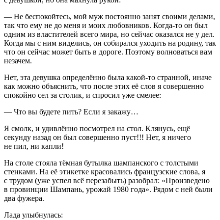
— Не беспокойтесь, мой муж постоянно занят своими делами,
так что ему не до меня и моих любовников. Когда-то он был
одним из властителей всего мира, но сейчас оказался не у дел.
Когда мы с ним виделись, он собирался уходить на родину, так
что он сейчас может быть в дороге. Поэтому волноваться вам
незачем.
Нет, эта девушка определённо была какой-то странной, иначе
как можно объяснить, что после этих её слов я совершенно
спокойно сел за столик, и спросил уже смелее:
— Что вы будете пить? Если я закажу…
Я смолк, и удивлённо посмотрел на стол. Клянусь, ещё
секунду назад он был совершенно пуст!!! Нет, я ничего
не пил, ни капли!
На столе стояла тёмная бутылка шампанского с толстыми
стенками. На её этикетке красовались французские слова, я
с трудом (уже успел всё перезабыть) разобрал: «Произведено
в провинции Шампань, урожай 1980 года». Рядом с ней были
два фужера.
Лада улыбнулась: