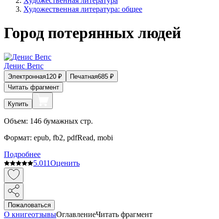
Художественная литература
Художественная литература: общее
Город потерянных людей
Денис Вепс
Электронная
120
₽
Печатная
685
₽
Читать фрагмент
Купить
Объем:
146
бумажных стр.
Формат:
epub, fb2, pdfRead, mobi
Подробнее
5.0
11
Оценить
Пожаловаться
О книге
отзывы
Оглавление
Читать фрагмент