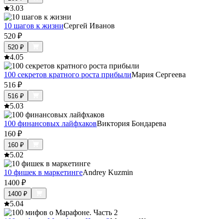
3.0
3
10 шагов к жизни
Сергей Иванов
520
₽
520
₽
4.0
5
100 секретов кратного роста прибыли
Мария Сергеева
516
₽
516
₽
5.0
3
100 финансовых лайфхаков
Виктория Бондарева
160
₽
160
₽
5.0
2
10 фишек в маркетинге
Andrey Kuzmin
1400
₽
1400
₽
5.0
4