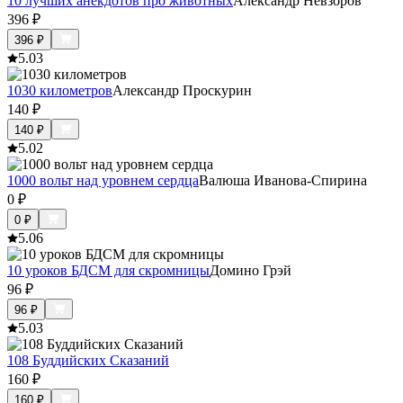
10 лучших анекдотов про животных
Александр Невзоров
396
₽
396
₽
5.0
3
1030 километров
Александр Проскурин
140
₽
140
₽
5.0
2
1000 вольт над уровнем сердца
Валюша Иванова-Спирина
0
₽
0
₽
5.0
6
10 уроков БДСМ для скромницы
Домино Грэй
96
₽
96
₽
5.0
3
108 Буддийских Сказаний
160
₽
160
₽