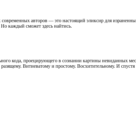
 современных авторов — это настоящий эликсир для израненных 
. Но каждый сможет здесь найтись.
льного кода, проецирующего в сознании картины невиданных ме
разящему. Витиеватому и простому. Восхитительному. И спустя 