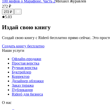
100 мифов о Марафоне. Часть 2
Михаил Журавлев
272
₽
272
₽
5.0
3
Издай свою книгу
Создай свою книгу с Rideró бесплатно прямо сейчас. Это просто,
Создать книгу бесплатно
Наши услуги
Офлайн-продажи
Простая верстка
Ручная верстка
Буктрейлер
Корректор
Дизайнер обложки
Заказ тиража
Публикация
Rideró для бизнеса
О нас