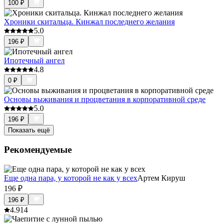
100
₽
Хроники скитальца. Кинжал последнего желания
5.0
196
₽
Ипотечный ангел
4.8
0
₽
Основы выживания и процветания в корпоративной среде
5.0
196
₽
Показать ещё
Рекомендуемые
Еще одна пара, у которой не как у всех
Артем Кируш
196
₽
196
₽
4.9
14