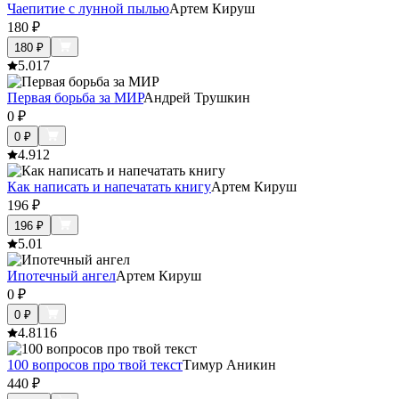
Чаепитие с лунной пылью
Артем Кируш
180
₽
180
₽
5.0
17
Первая борьба за МИР
Андрей Трушкин
0
₽
0
₽
4.9
12
Как написать и напечатать книгу
Артем Кируш
196
₽
196
₽
5.0
1
Ипотечный ангел
Артем Кируш
0
₽
0
₽
4.8
116
100 вопросов про твой текст
Тимур Аникин
440
₽