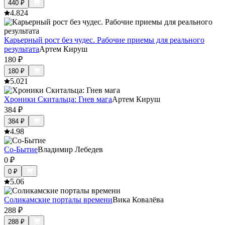
440
₽
4.8
24
Карьерный рост без чудес. Рабочие приемы для реального
результата
Артем Кируш
180
₽
180
₽
5.0
21
Хроники Скитальца: Гнев мага
Артем Кируш
384
₽
384
₽
4.9
8
Со-Бытие
Владимир Лебедев
0
₽
0
₽
5.0
6
Соликамские порталы времени
Вика Ковалёва
288
₽
288
₽