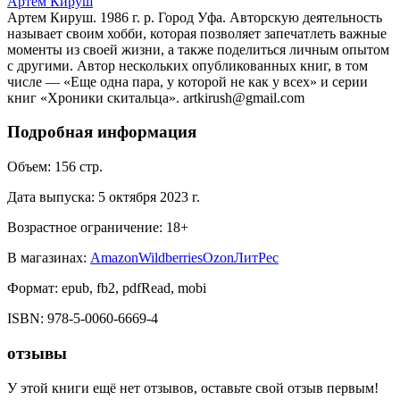
Артем Кируш
Артем Кируш. 1986 г. р. Город Уфа. Авторскую деятельность
называет своим хобби, которая позволяет запечатлеть важные
моменты из своей жизни, а также поделиться личным опытом
с другими. Автор нескольких опубликованных книг, в том
числе — «Еще одна пара, у которой не как у всех» и серии
книг «Хроники скитальца». artkirush@gmail.com
Подробная информация
Объем:
156
стр.
Дата выпуска:
5 октября 2023 г.
Возрастное ограничение:
18
+
В магазинах:
Amazon
Wildberries
Ozon
ЛитРес
Формат:
epub, fb2, pdfRead, mobi
ISBN:
978-5-0060-6669-4
отзывы
У этой книги ещё нет отзывов, оставьте свой отзыв первым!