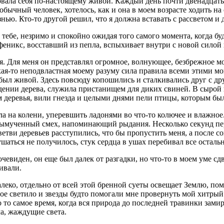
овала себя по-настоящему живой. Каждый день почти двенадцать
обычный человек, хотелось, как и она в моем возрасте ходить на
ью. Кто-то другой решил, что я должна вставать с рассветом и до
тебе, незримо и спокойно ожидая того самого момента, когда б
к феникс, восставший из пепла, вспыхивает внутри с новой силой
ня. Для меня он представлял огромное, волнующее, безбрежное м
акая-то неподвластная моему разуму сила правила всеми этими 
был живой. Здесь повсюду копошились и сталкивались друг с д
дении дерева, служила пристанищем для диких свиней. В сырой н
деревья, вили гнезда и целыми днями пели птицы, которым был
а на колени, уперевшить ладонями во что-то колючее и влажное. 
ымученный смех, напоминающий рыдания. Несколько секунд перев
 ветви деревьев расступились, что бы пропустить меня, а после 
ушаться не получилось, стук сердца в ушах перебивал все остальн
чевиден, он еще был далек от разгадки, но что-то в моем уме сд
ивали.
алеко, отдельно от всей этой бренной суеты освещает Землю, по
ое светило и звезды будто помогали мне провернуть мой хитрый 
то самое время, когда вся природа до последней травинки зами
ла, жаждущие света.