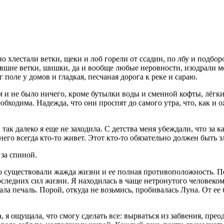
 хлестали ветки, щеки и лоб горели от ссадин, по лбу и подборо
павшие ветки, шишки, да и вообще любые неровности, изодрали 
поле у домов и гладкая, песчаная дорога к реке и сараю.
м и не было ничего, кроме бутылки воды и сменной кофты, лёгки
еобходима. Надежда, что они проспят до самого утра, что, как и 
 так далеко я еще не заходила. С детства меня убеждали, что за
 него всегда кто-то живет. Этот кто-то обязательно должен быть 
 за спиной
.
чно существовали жажда жизни и ее полная противоположность. 
едних сил жизни. Я находилась в чаще нетронутого человеком ле
ала печаль. Порой, откуда не возьмись, пробивалась Луна. От ее
, я ощущала, что смогу сделать все: вырваться из забвения, пре