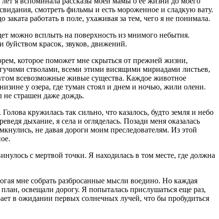
 лет я вспоминала рассказы моей мамы о ее жизни до моего
 свидания, смотреть фильмы и есть мороженное и сладкую вату.
 заката работать в поле, ухаживая за тем, чего я не понимала.
удет можно всплыть на поверхность из мнимого небытия.
 и буйством красок, звуков, движений.
орем, которое поможет мне скрыться от прежней жизни,
могучими стволами, всеми этими висящими мириадами листьев,
ругом всевозможные живые существа. Каждое животное
изине у озера, где туман стоял и днем и ночью, жили олени.
 не страшен даже дождь.
Голова кружилась так сильно, что казалось, будто земля и небо
едя дыхание, я села и огляделась. Позади меня оказалась
сомкнулись, не давая дороги моим преследователям. Из этой
ое.
винулось с мертвой точки. Я находилась в том месте, где должна
могая мне собрать разбросанные мысли воедино. Но каждая
план, освещали дорогу. Я попыталась прислушаться еще раз,
рает в ожидании первых солнечных лучей, что бы пробудиться