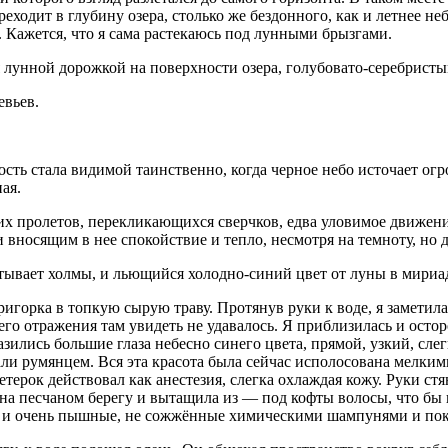
еходит в глубину озера, столько же бездонного, как и летнее не
. Кажется, что я сама растекаюсь под лунными брызгами.
 лунной дорожкой на поверхности озера, голубовато-серебристы
евьев.
ость стала видимой таинственно, когда черное небо источает ог
ая.
их пролетов, перекликающихся сверчков, едва уловимое движен
носящим в нее спокойствие и тепло, несмотря на темноту, но д
утывает холмы, и льющийся холодно-синий цвет от луны в мириад
игорка в топкую сырую траву. Протянув руки к воде, я замети
оего отражения там увидеть не удавалось. Я приблизилась и осто
азились большие глаза небесно синего цвета, прямой, узкий, с
и румянцем. Вся эта красота была сейчас исполосована мелкими
ерок действовал как анестезия, слегка охлаждая кожу. Руки стян
на песчаном берегу и вытащила из — под кофты волосы, что бы п
ра и очень пышные, не сожжённые химическими шампунями и по