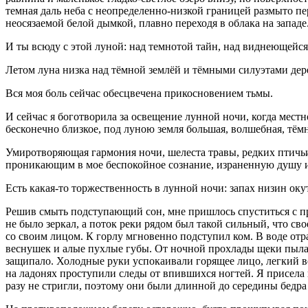
темная даль неба с неопределенно-низкой границей размыто пер
неосязаемой белой дымкой, плавно переходя в облака на западе
И ты всюду с этой луной: над темнотой тайн, над виднеющейся
Летом луна низка над тёмной землёй и тёмными силуэтами дер
Вся моя боль сейчас обесцвечена прикосновением тьмы.
И сейчас я боготворила за освещение лунной ночи, когда местн
бесконечно близкое, под луною земля большая, волшебная, тёмн
Умиротворяющая гармония ночи, шелеста травы, редких птичь
проникающим в мое беспокойное сознание, израненную душу и в
Есть какая-то торжественность в лунной ночи: запах низин ок
Решив смыть подступающий сон, мне пришлось спуститься с пр
не было зеркал, а поток реки рядом был такой сильный, что св
со своим лицом. К горлу мгновенно подступил ком. В воде отр
веснушек и алые пухлые губы. От ночной прохлады щеки пылал
защипало. Холодные руки успокаивали горящее лицо, легкий вет
на ладонях проступили следы от впившихся ногтей. Я присела 
разу не стригли, поэтому они были длинной до середины бед