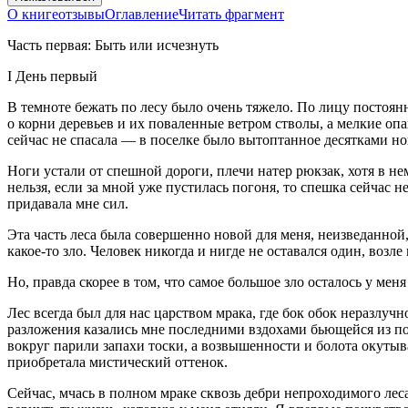
О книге
отзывы
Оглавление
Читать фрагмент
Часть первая
:
Быть или исчезнуть
I День первый
В темноте бежать по лесу было очень тяжело. По лицу постоянно
о корни деревьев и их поваленные ветром стволы, а мелкие о
сейчас не спасала — в поселке было вытоптанное десятками ног 
Ноги устали от спешной дороги, плечи натер рюкзак, хотя в не
нельзя, если за мной уже пустилась погоня, то спешка сейчас н
придавала мне сил.
Эта часть леса была совершенно новой для меня, неизведанной,
какое-то зло. Человек никогда и нигде не оставался один, возле
Но, правда скорее в том, что самое большое зло осталось у меня
Лес всегда был для нас царством мрака, где бок обок неразлу
разложения казались мне последними вздохами бьющейся из посл
вокруг парили запахи тоски, а возвышенности и болота окутыв
приобретала мистический оттенок.
Сейчас, мчась в полном мраке сквозь дебри непроходимого леса