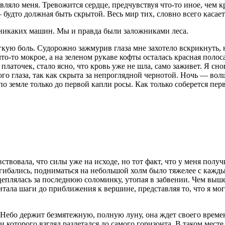
ляло меня. Тревожится сердце, предчувствуя что-то иное, чем 
будто должная быть скрытой. Весь мир тих, словно всего касает
 никаких машин. Мы и правда были заложниками леса.
кую боль. Судорожно зажмурив глаза мне захотело вскрикнуть, н
то-то мокрое, а на зеленом рукаве кофты осталась красная полос
аточек, стало ясно, что кровь уже не шла, само заживет. Я сно
ого глаза, так как скрыта за непроглядной чернотой. Ночь — вол
о земле только до первой капли росы. Как только соберется пер
ствовала, что силы уже на исходе, но тот факт, что у меня полу
дгибались, подниматься на небольшой холм было тяжелее с кажд
е цеплялась за последнюю соломинку, утопая в забвении. Чем вы
читала шаги до приближения к вершине, представляя то, что я м
ебо держит безмятежную, полную луну, она ждет своего времени
и которого взгляд разлетался до самого горизонта. В таком мест