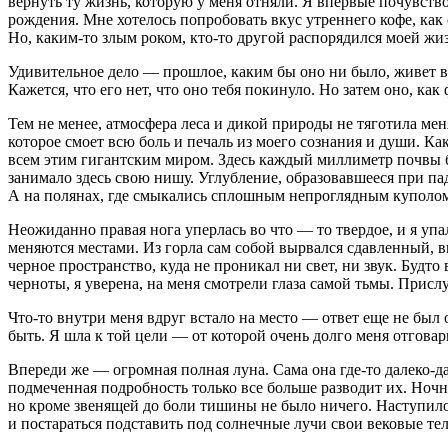
вернуть ту жизнь, которую у меня отняли. Я впервые почувств
рождения. Мне хотелось попробовать вкус утреннего кофе, как 
Но, каким-то злым роком, кто-то другой распорядился моей жизн
Удивительное дело — прошлое, каким бы оно ни было, живет в 
Кажется, что его нет, что оно тебя покинуло. Но затем оно, ка
Тем не менее, атмосфера леса и дикой природы не тяготила ме
которое смоет всю боль и печаль из моего сознания и души. К
всем этим гигантским миром. Здесь каждый миллиметр почвы 
занимало здесь свою нишу. Углубление, образовавшееся при па
А на полянах, где смыкались сплошным непроглядным куполом 
Неожиданно правая нога уперлась во что — то твердое, и я упал
меняются местами. Из горла сам собой вырвался сдавленный, в
черное пространство, куда не проникал ни свет, ни звук. Будто
черноты, я уверена, на меня смотрели глаза самой тьмы. Присл
Что-то внутри меня вдруг встало на место — ответ еще не был о
быть. Я шла к той цели — от которой очень долго меня отговар
Впереди же — огромная полная луна. Сама она где-то далеко-д
подмеченная подробность только все больше разводит их. Ночн
но кроме звенящей до боли тишины не было ничего. Наступило 
и постараться подставить под солнечные лучи свои вековые те