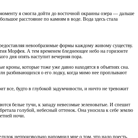
 моменту я смогла дойти до восточной окраины озера — дальше
большое расстояние по камням в воде. Вода здесь стала
предоставляя невообразимые формы каждому живому существу.
ятия Морфея. А тем временем бледнеющее небо на горизонте
кого дня опять наступит вечерняя пора.
 кроны, которые тоже уже давно находятся в объятиях сна.
волн разбивающихся о его лодку, когда мимо нее проплывают
оит все, будто в глубокой задумчивости, и ничто не тревожит
яются белые тучи, к западу невесомые зеленоватые. И спешит
бретала голубой, небесный оттенок. Она уносила к себе землю
летней ночи.
желудок непроизвольно напомнил мне о том, что надо поесть,