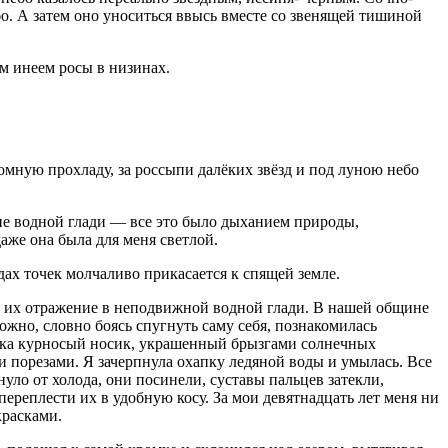
бо. А затем оно уноситься ввысь вместе со звенящей тишиной
м инеем росы в низинах.
ромную прохладу, за россыпи далёких звёзд и под луною небо
ие водной глади — все это было дыханием природы,
аже она была для меня светлой.
ах точек молчаливо прикасается к спящей земле.
ла их отражение в неподвижной водной глади. В нашей общине
рожно, словно боясь спугнуть саму себя, познакомилась
легка курносый носик, украшенный брызгами солнечных
 порезами. Я зачерпнула охапку ледяной воды и умылась. Все
уло от холода, они посинели, суставы пальцев затекли,
ереплести их в удобную косу. За мои девятнадцать лет меня ни
красками.