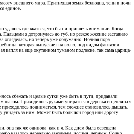
красоту внешнего мира. Притихшая земля безлюдна, тени в ночи
ся единое.
о удалось сдержаться, что бы ни привлечь внимание. Когда
а. Пальцами я дотронулась до губ, но резкое жжение заставило
ва огляделась, но теперь уже обдуманно. Ночная пора
шебница, которая выпускает на волю, под видом фантазии,
вая капля на еще окутанном туманом подлеске, так сама царица-
чилось сбежать и целые сутки уже быть в пути, придавали
ым шагом. Приходилось руками упираться в деревья и цепляться
ше приходилось подниматься, тем сложнее становилось дышать,
огу увидеть за ним. Может быть большой город или дорогу
, она так же одинока, как и я. Как днем была освещена
е небо казалось нереально звездным, иссиня- черным. Сочно-