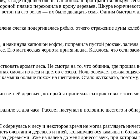
, к воде подошел олень. Он обнюхал пространство вокруг себя,
короной плавно переходила в крону деревьев. Шкура коричневого
ть ветви на его рогах — их было двадцать семь. Одним быстрым 
елена слегка подергивалась рябью, отчего отражение луны колеб
, я накинула капюшон кофты, поправила пустой рюкзак, залезла
с. Его магическая чернота притягивала. Казалось, что если засмо
твовать аромат леса. Не смотря на то, что община, где прошла в
пах смолы из леса и цветов с озера. Ночь освежает рождающаяся
 камыша больше похож на шептание. Стало жутковато, поэтому, 
рип ветвей деревьев, который я принимала за крик совы с того мо
алило за два часа. Рассвет наступал в половине шестого и обнару
 Я обернулась к лесу и некоторое время не могла разглядеть ниче
идеть очертания деревьев и пней, колышущегося камыша и больш
за деревьями. Уже из далека до меня донесся звук, при котором