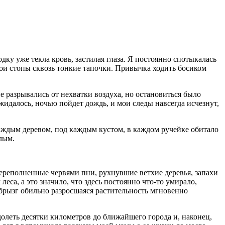
дку уже текла кровь, застилая глаза. Я постоянно спотыкалась
мои стопы сквозь тонкие тапочки. Привычка ходить босиком
е разрывались от нехватки воздуха, но остановиться было
ожидалось, ночью пойдет дождь, и мои следы навсегда исчезнут,
 каждым деревом, под каждым кустом, в каждом ручейке обитало
злым.
Переполненные червями пни, рухнувшие ветхие деревья, запахи
са, а это значило, что здесь постоянно что-то умирало,
 брызг обильно разросшаяся растительность мгновенно
одолеть десятки километров до ближайшего города и, наконец,