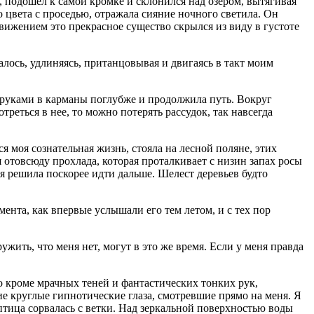
 подошел к самой кромке и склонился над озером, вытягивая
 цвета с проседью, отражала сияние ночного светила. Он
движением это прекрасное существо скрылся из виду в густоте
алось, удлиняясь, пританцовывая и двигаясь в такт моим
 руками в карманы поглубже и продолжила путь. Вокруг
треться в нее, то можно потерять рассудок, так навсегда
ся моя сознательная жизнь, стояла на лесной поляне, этих
 отовсюду прохлада, которая проталкивает с низин запах росы
я решила поскорее идти дальше. Шелест деревьев будто
мента, как впервые услышали его тем летом, и с тех пор
жить, что меня нет, могут в это же время. Если у меня правда
го кроме мрачных теней и фантастических тонких рук,
ие круглые гипнотические глаза, смотревшие прямо на меня. Я
 птица сорвалась с ветки. Над зеркальной поверхностью воды