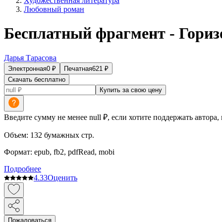
Художественная литература
Любовный роман
Бесплатный фрагмент - Гориз
Дарья Тарасова
Электронная
0
₽
Печатная
621
₽
Скачать бесплатно
Купить за свою цену
Введите сумму не менее null ₽, если хотите поддержать автора,
Объем:
132
бумажных стр.
Формат:
epub, fb2, pdfRead, mobi
Подробнее
4.3
3
Оценить
Пожаловаться