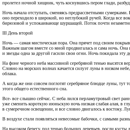
пролетел ночной хищник, чуть коснувшись пером глади, разбуд
Ночь начала отступать, сменяясь предрассветными сумерками. 
оно переходило в широкий, но неглубокий ручей. Когда все вок
бирюзовой и успокаивающе шуршащей. Поток почти незаметно
III День второй
Ночь — самая мистическая пора. Она прячет под своим покры
Важным шагом вместе со мной продвигалась и сама ночь. Она ш
и звезды одна за другой гасили свои огни. Ночь покидала эту д
На фоне черного неба массивной серебряной тенью высятся ве
Словно на морских волнах качается силуэт луны в низком небе,
облака.
А когда же они совсем поглотят серебряное блюдце луны, тут то
этого общего естественного сна.
Все- все слышно сейчас. С неба лился перламутровый свет ран
уже сменить короткую июньскую ночь низкая слабая алая, в глу
в сумеречном освещении, и все словно двигалось к востоку. Л
В воздухе стали появляться невесомые бабочки, с самыми разн
На высоком берегу, под тенью больших деревьев, росли кусты д