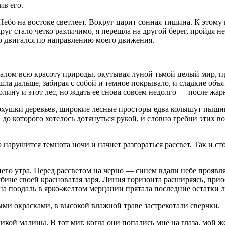
ив его.
Небо на востоке светлеет. Вокруг царит сонная тишина. К этому
руг стало четко различимо, я перешла на другой берег, пройдя не
 двигался по направлению моего движения.
валом всю красоту природы, окутывая луной тьмой целый мир, 
ла дальше, забирая с собой и темное покрывало, и сладкие объ
олину и этот лес, но ждать ее снова совсем недолго — после жар
рхушки деревьев, широкие лесные просторы едва колышут пышные
 до которого хотелось дотянуться рукой, и словно гребни этих 
 нарушится темнота ночи и начнет разгораться рассвет. Так и ст
него утра. Перед рассветом на черно — синем вдали небе проявл
бине своей красноватая заря. Линия горизонта расширяясь, прио
уна поодаль в ярко-желтом мерцании прятала последние остатки 
ыми окрасками, в высокой влажной траве застрекотали сверчки.
икой малины. В тот миг, когда они попались мне на глаза, мой 