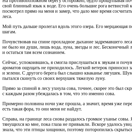
На противоположном берегу осторожно, будто прощупывая почву
свой блинный язык к воде. Его очень большие рога ветвистой 
посмотрел прямо на меня и замер, что дало мне время сосчита
леса.
Мой путь дальше пролегал вдоль этого озера. Его мерцающая п
шагам.
Почувствовав на спине прохладное дыхание задремавшего леса
не было ни души, лишь вода, луна, звезды и лес. Бесконечный ле
и остаться там всем сознанием.
Сейчас, успокоившись, я смогла прислушаться к звукам и почувс
ароматов ощущать не приходилось. Легкий ветерок приносил за
и зелени. С другого берега был слышно кваканье лягушек. Шум
пытался скинуть со своих верхушек тяжелую луну.
Прямо за спиной в лесу ухнула сова, точнее, скорее это был ск
с каждым разом убеждалась в том, что это именно сова.
Примерно половина ночи уже прошла, а значит, время уже перев
есть такая фора, то они меня не найдут.
Справа, на границе леса снова раздалось громкое уханье совы.
тянущихся ко мне, пока глаза не привыкли. Вскоре удалось ув
знала, что эти птицы хищники, поэтому поторопилась скрыться 