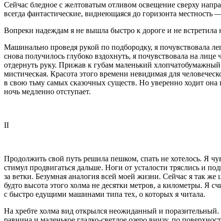
Сейчас бледное с желтоватым отливом освещение сверху направ
всегда фантастические, виднеющаяся до горизонта местность — 
Вопреки надеждам я не вышла быстро к дороге и не встретила
Машинально проведя рукой по подбородку, я почувствовала лег
снова получилось глубоко вздохнуть, я почувствовала на лице ч
отдернуть руку. Прижав к губам маленький хлопчатобумажный пл
мистическая. Красота этого времени невидимая для человеческ
в свою тьму самых сказочных существ. Но уверенно ходит она п
ночь медленно отступает.
II
Продолжить свой путь решила пешком, спать не хотелось. Я чув
стимул продвигаться дальше. Ноги от усталости тряслись и по
за ветки. Безумная аналогия всей моей жизни. Сейчас я так ж
будто высота этого холма не десятки метров, а километры. Я с
с быстро едущими машинами типа тех, о которых я читала.
На хребте холма вид открылся неожиданный и поразительный. Н
равнина и маленькое гладко-светлое озеро внизу, по поверхност