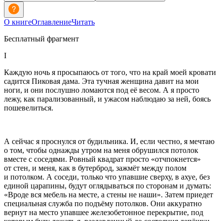
О книге
Оглавление
Читать
Бесплатный фрагмент
I
Каждую ночь я просыпаюсь от того, что на край моей кровати
садится Пиковая дама. Эта тучная женщина давит на мои
ноги, и они послушно ломаются под её весом. А я просто
лежу, как парализованный, и ужасом наблюдаю за ней, боясь
пошевелиться.
А сейчас я проснулся от будильника. И, если честно, я мечтаю
о том, чтобы однажды утром на меня обрушился потолок
вместе с соседями. Ровный квадрат просто «отчпокнется»
от стен, и меня, как в бутерброд, зажмёт между полом
и потолком. А соседи, только что упавшие сверху, в а
хуе
, без
единой царапины, будут оглядываться по сторонам и думать:
«Вроде вся мебель на месте, а стены не наши». Затем приедет
специальная служба по подъёму потолков. Они аккуратно
вернут на место упавшее железобетонное перекрытие, под