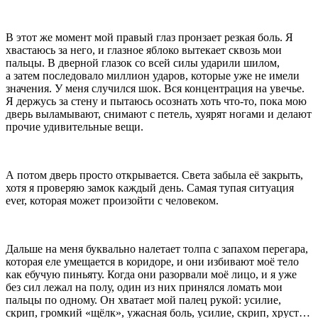
В этот же момент мой правый глаз пронзает резкая боль. Я
хвастаюсь за него, и глазное яблоко вытекает сквозь мои
пальцы. В дверной глазок со всей силы ударили шилом,
а затем последовало миллион ударов, которые уже не имели
значения. У меня случился шок. Вся концентрация на увечье.
Я держусь за стену и пытаюсь осознать хоть что-то, пока мою
дверь выламывают, снимают с петель, хуярят ногами и делают
прочие удивительные вещи.
А потом дверь просто открывается. Света забыла её закрыть,
хотя я проверяю замок каждый день. Самая тупая ситуация
ever, которая может произойти с человеком.
Дальше на меня буквально налетает толпа с запахом перегара,
которая еле умещается в коридоре, и они избивают моё тело
как ебучую пиньяту. Когда они разорвали моё лицо, и я уже
без сил лежал на полу, один из них принялся ломать мои
пальцы по одному. Он хватает мой палец рукой: усилие,
скрип, громкий «щёлк», ужасная боль, усилие, скрип, хруст…