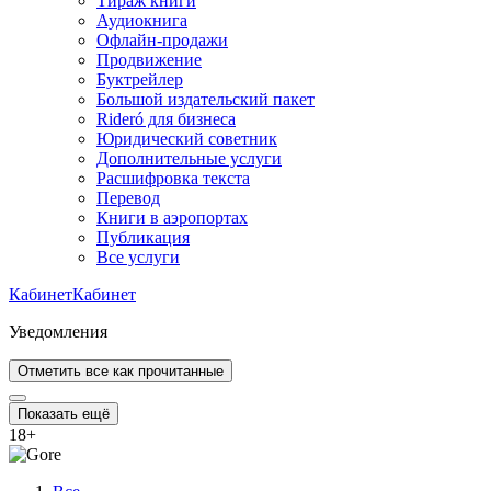
Тираж книги
Аудиокнига
Офлайн-продажи
Продвижение
Буктрейлер
Большой издательский пакет
Rideró для бизнеса
Юридический советник
Дополнительные услуги
Расшифровка текста
Перевод
Книги в аэропортах
Публикация
Все услуги
Кабинет
Кабинет
Уведомления
Отметить все как прочитанные
Показать ещё
18
+