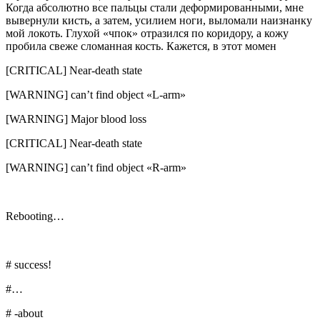
Когда абсолютно все пальцы стали деформированными, мне
вывернули кисть, а затем, усилием ноги, выломали наизнанку
мой локоть. Глухой «чпок» отразился по коридору, а кожу
пробила свеже сломанная кость. Кажется, в этот момен
[CRITICAL] Near-death state
[WARNING] can’t find object «L-arm»
[WARNING] Major
blood
loss
[CRITICAL] Near-death state
[WARNING] can’t find object «R-arm»
Rebooting…
# success!
#…
# -about