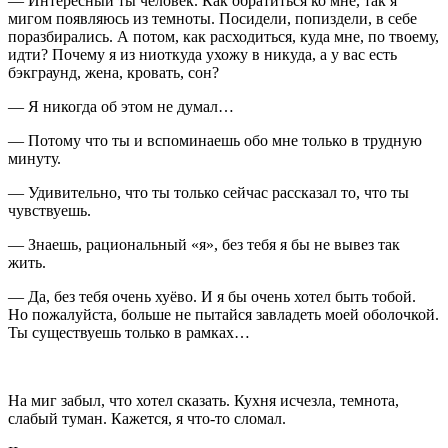
— Интересный ты человек. Как обратиться ко мне, так я
мигом появляюсь из темноты. Посидели, по
пизд
ели, в себе
поразбирались. А потом, как расходиться, куда мне, по твоему,
идти? Почему я из ниоткуда ухожу в никуда, а у вас есть
бэкграунд, жена, кровать, сон?
— Я никогда об этом не думал…
— Потому что ты и вспоминаешь обо мне только в трудную
минуту.
— Удивительно, что ты только сейчас рассказал то, что ты
чувствуешь.
— Знаешь, рациональный «я», без тебя я бы не вывез так
жить.
— Да, без тебя очень хуёво. И я бы очень хотел быть тобой.
Но пожалуйста, больше не пытайся завладеть моей оболочкой.
Ты существуешь только в рамках…
На миг забыл, что хотел сказать. Кухня исчезла, темнота,
слабый туман. Кажется, я что-то сломал.