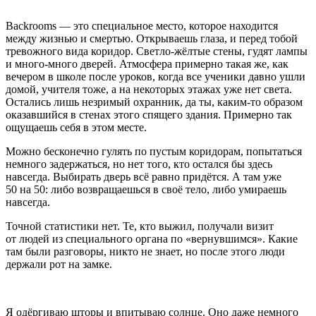
Backrooms — это специальное место, которое находится
между жизнью и смертью. Открываешь глаза, и перед тобой
тревожного вида коридор. Светло-жёлтые стены, гудят лампы
и много-много дверей. Атмосфера примерно такая же, как
вечером в школе после уроков, когда все ученики давно ушли
домой, учителя тоже, а на некоторых этажах уже нет света.
Остались лишь незримый охранник, да ты, каким-то образом
оказавшийся в стенах этого спящего здания. Примерно так
ощущаешь себя в этом месте.
Можно бесконечно гулять по пустым коридорам, попытаться
немного задержаться, но нет того, кто остался бы здесь
навсегда. Выбирать дверь всё равно придётся. А там уже
50 на 50: либо возвращаешься в своё тело, либо умираешь
навсегда.
Точной статистики нет. Те, кто выжил, получали визит
от людей из специального органа по «вернувшимся». Какие
там были разговоры, никто не знает, но после этого люди
держали рот на замке.
Я одёргиваю шторы и впитываю солнце. Оно даже немного