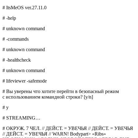
# ItsMeOS ver.27.11.0
# -help
# unknown command
# -commands
# unknown command
# -healthcheck
# unknown command
# lifeviewer -safemode
# Вы уверены что хотите перейти в безопасный режим
с использованием командной строки? [y/n]
# y
# STREAMING…
# ОКРУЖ. 7 ЧЕЛ. // ДЕЙСТ. = УВЕЧЬЯ // ДЕЙСТ. = УВЕЧЬЯ
// ДЕЙСТ. = УВЕЧЬЯ // WARN! Bodypart> «Ribs»