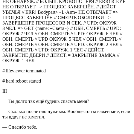
НЕ ОБНАРУЖ. // БОЛЬШ. КРОВОПОТЕРЯ // ERR! R-EYE
НЕ ОТВЕЧАЕТ => ПРОЦЕСС ЗАВЕРШЁН. // ДЕЙСТ. =
УВЕЧЬЯ // ERR! Bodypart> «L-Arm» НЕ ОТВЕЧАЕТ =>
ПРОЦЕСС ЗАВЕРШЁН // СМЕРТЬ ОБОЛОЧКИ =>
ЗАВЕРШЕНРЕ ПРОЦЕССОВ N СЕК. // UPD: ОКРУЖ.
8 ЧЕЛ. => GET {name: «Света»} // ОБН. СМЕРТЬ // UPD:
ОКРУЖ 7 ЧЕЛ // ОБН. СМЕРТЬ // UPD: ОКРУЖ. 6 ЧЕЛ //
ОБН. СМЕРТЬ // UPD ОКРУЖ. 5 ЧЕЛ // ОБН. СМЕРТЬ //
ОБН. СМЕРТЬ // ОБН. СМЕРТЬ // UPD: ОКРУЖ. 2 ЧЕЛ //
ОБН. СМЕРТЬ // UPD: ОКРУЖ. 1 ЧЕЛ // ДЕЙСТ. =
ЗАКРЫТИЕ ДВЕРИ // ДЕЙСТ. = ЗАКРЫТИЕ ЗАМКА //
ОКРУЖ. 1 ЧЕЛ
# lifeviewer terminated
# hard reboot started
III
— Ты долго так ещё будешь спасать меня?
— Сколько посчитаю нужным. Вообще-то ты важен мне, если
ты вдруг не заметил.
— Спасибо тебе.