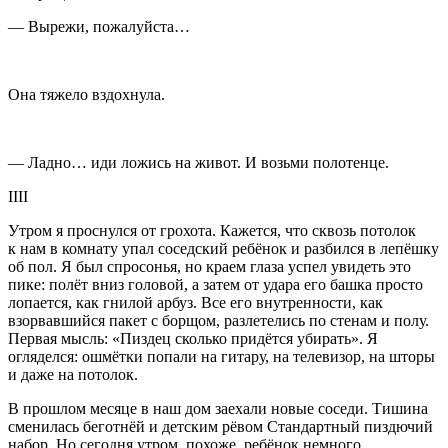
— Вырежи, пожалуйста…
Она тяжело вздохнула.
— Ладно… иди ложись на живот. И возьми полотенце.
IIII
Утром я проснулся от грохота. Кажется, что сквозь потолок
к нам в комнату упал соседский ребёнок и разбился в лепёшку
об пол. Я был спросонья, но краем глаза успел увидеть это
пике: полёт вниз головой, а затем от удара его башка просто
лопается, как гнилой арбуз. Все его внутренности, как
взорвавшийся пакет с борщом, разлетелись по стенам и полу.
Первая мысль: «
Пизд
ец сколько придётся убирать». Я
огляделся: ошмётки попали на гитару, на телевизор, на шторы
и даже на потолок.
В прошлом месяце в наш дом заехали новые соседи. Тишина
сменилась беготнёй и детским рёвом Стандартный
пизд
ючий
набор. Но сегодня утром, похоже, ребёнок немного