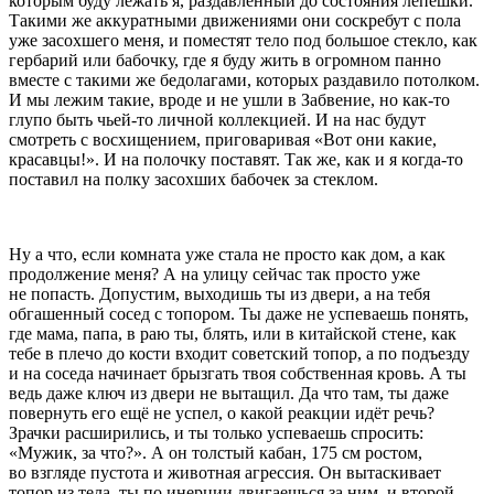
которым буду лежать я, раздавленный до состояния лепёшки.
Такими же аккуратными движениями они соскребут с пола
уже засохшего меня, и поместят тело под большое стекло, как
гербарий или бабочку, где я буду жить в огромном панно
вместе с такими же бедолагами, которых раздавило потолком.
И мы лежим такие, вроде и не ушли в Забвение, но как-то
глупо быть чьей-то личной коллекцией. И на нас будут
смотреть с восхищением, приговаривая «Вот они какие,
красавцы!». И на полочку поставят. Так же, как и я когда-то
поставил на полку засохших бабочек за стеклом.
Ну а что, если комната уже стала не просто как дом, а как
продолжение меня? А на улицу сейчас так просто уже
не попасть. Допустим, выходишь ты из двери, а на тебя
обгашенный сосед с топором. Ты даже не успеваешь понять,
где мама, папа, в раю ты, блять, или в китайской стене, как
тебе в плечо до кости входит советский топор, а по подъезду
и на соседа начинает брызгать твоя собственная кровь. А ты
ведь даже ключ из двери не вытащил. Да что там, ты даже
повернуть его ещё не успел, о какой реакции идёт речь?
Зрачки расширились, и ты только успеваешь спросить:
«Мужик, за что?». А он толстый кабан, 175 см ростом,
во взгляде пустота и животная агрессия. Он вытаскивает
топор из тела, ты по инерции двигаешься за ним, и второй