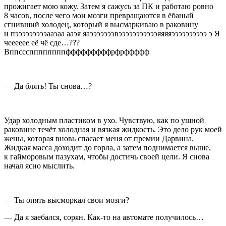
прожигает мою кожу. Затем я сажусь за ПК и работаю ровно
8 часов, после чего мои мозги превращаются в
ёбан
ый
сгнивший холодец, который я высмаркиваю в раковину
и пэээээээээааэаа ааэя яаэээээээвэээээээээээяяяяээээээээээ э Я
чееееее её чё сде…???
Вппсссппппппппфффффффффрфрффффф
— Да блять! Ты снова…?
Удар холодным пластиком в ухо. Чувствую, как по ушной
раковине течёт холодная и вязкая жидкость. Это дело рук моей
жены, которая вновь спасает меня от премии Дарвина.
Жидкая масса доходит до горла, а затем поднимается выше,
к гайморовым пазухам, чтобы достичь своей цели. Я снова
начал ясно мыслить.
— Ты опять высморкал свои мозги?
— Да я
заеб
ался, сорян. Как-то на автомате получилось…