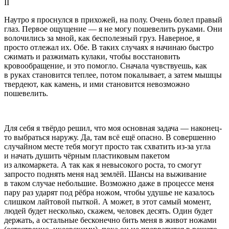
II
Наутро я проснулся в прихожей, на полу. Очень болел правый
глаз. Первое ощущение — я не могу пошевелить руками. Они
волочились за мной, как бесполезный груз. Наверное, я
просто отлежал их. Обе. В таких случаях я начинаю быстро
сжимать и разжимать кулаки, чтобы восстановить
кровообращение, и это помогло. Сначала чувствуешь, как
в руках становится теплее, потом покалывает, а затем мышцы
твердеют, как камень, и ими становится невозможно
пошевелить.
Для себя я твёрдо решил, что моя основная задача — наконец-
то выбраться наружу. Да, там всё ещё опасно. В совершенно
случайном месте тебя могут просто так схватить из-за угла
и начать душить чёрным пластиковым пакетом
из алкомаркета. А так как я невысокого роста, то смогут
запросто поднять меня над землёй. Шансы на выживание
в таком случае небольшие. Возможно даже в процессе меня
пару раз ударят под рёбра ножом, чтобы удушье не казалось
слишком лайтовой пыткой. А может, в этот самый момент,
людей будет несколько, скажем, человек десять. Один будет
держать, а остальные бесконечно бить меня в живот ножами