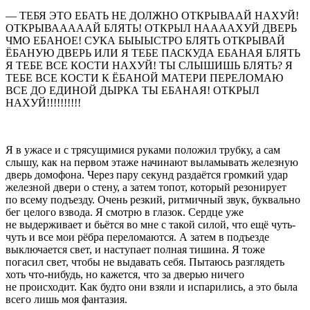
— ТЕБЯ ЭТО ЕБАТЬ НЕ ДОЛЖНО ОТКРЫВААЙ НАХУЙ!
ОТКРЫВАААААЙ БЛЯТЬ! ОТКРЫЛ НААААХУЙ ДВЕРЬ
ЧМО
ЕБАН
ОЕ!
СУКА
БЫЫЫСТРО БЛЯТЬ ОТКРЫВАЙ
ЁБАН
УЮ ДВЕРЬ ИЛИ Я ТЕБЕ ПАСКУДА
ЕБАН
АЯ БЛЯТЬ
Я ТЕБЕ ВСЕ КОСТИ НАХУЙ! ТЫ СЛЫШИШЬ БЛЯТЬ? Я
ТЕБЕ ВСЕ КОСТИ К
ЁБАН
ОЙ МАТЕРИ ПЕРЕЛОМАЮ
ВСЕ ДО ЕДИНОЙ ДЫРКА ТЫ
ЕБАН
АЯ! ОТКРЫЛ
НАХУЙ!!!!!!!!!!
Я в ужасе и с трясущимися руками положил трубку, а сам
слышу, как на первом этаже начинают выламывать железную
дверь домофона. Через пару секунд раздаётся громкий удар
железной двери о стену, а затем топот, который резонирует
по всему подъезду. Очень резкий, ритмичный звук, буквально
бег целого взвода. Я смотрю в глазок. Сердце уже
не выдерживает и бьётся во мне с такой силой, что ещё чуть-
чуть и все мои рёбра переломаются. А затем в подъезде
выключается свет, и наступает полная тишина. Я тоже
погасил свет, чтобы не выдавать себя. Пытаюсь разглядеть
хоть что-нибудь, но кажется, что за дверью ничего
не происходит. Как будто они взяли и испарились, а это была
всего лишь моя фантазия.