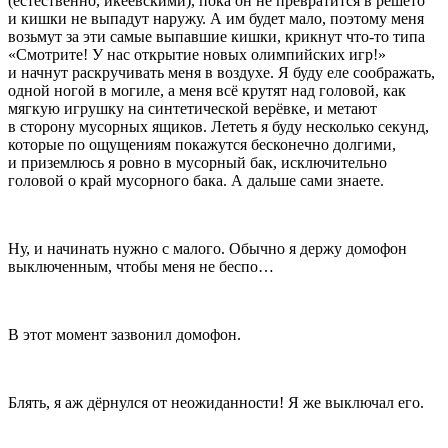
(естественно, икеевскими), пока он не превратится в решето
и кишки не выпадут наружу. А им будет мало, поэтому меня
возьмут за эти самые выпавшие кишки, крикнут что-то типа
«Смотрите! У нас открытие новых олимпийских игр!»
и начнут раскручивать меня в воздухе. Я буду еле соображать,
одной ногой в могиле, а меня всё крутят над головой, как
мягкую игрушку на синтетической верёвке, и метают
в сторону мусорных ящиков. Лететь я буду несколько секунд,
которые по ощущениям покажутся бесконечно долгими,
и приземлюсь я ровно в мусорный бак, исключительно
головой о край мусорного бака. А дальше сами знаете.
Ну, и начинать нужно с малого. Обычно я держу домофон
выключенным, чтобы меня не беспо…
В этот момент зазвонил домофон.
Блять, я аж дёрнулся от неожиданности! Я же выключал его.