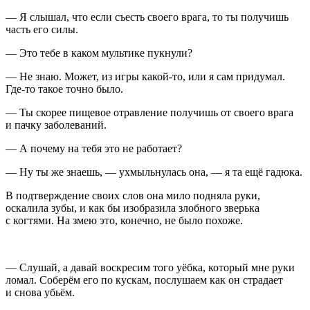
— Я слышал, что если съесть своего врага, то ты получишь
часть его силы.
— Это тебе в каком мультике пукнули?
— Не знаю. Может, из игры какой-то, или я сам придумал.
Где-то такое точно было.
— Ты скорее пищевое отравление получишь от своего врага
и пачку заболеваний.
— А почему на тебя это не работает?
— Ну ты же знаешь, — ухмыльнулась она, — я та ещё гадюка.
В подтверждение своих слов она мило подняла руки,
оскалила зубы, и как бы изобразила злобного зверька
с когтями. На змею это, конечно, не было похоже.
— Слушай, а давай воскресим того уёбка, который мне руки
ломал. Соберём его по кускам, послушаем как он страдает
и снова убьём.