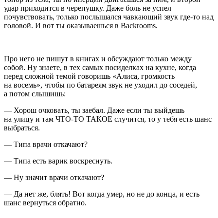
удар приходится в черепушку. Даже боль не успел
почувствовать, только послышался чавкающий звук где-то над
головой. И вот ты оказываешься в Backrooms.
Про него не пишут в книгах и обсуждают только между
собой. Ну знаете, в тех самых посиделках на кухне, когда
перед сложной темой говоришь «Алиса, громкость
на восемь», чтобы по батареям звук не уходил до соседей,
а потом слышишь:
— Хорош очковать, ты
заеб
ал. Даже если ты выйдешь
на улицу и там ЧТО-ТО ТАКОЕ случится, то у тебя есть шанс
выбраться.
— Типа врачи откачают?
— Типа есть варик воскреснуть.
— Ну значит врачи откачают?
— Да нет же, блять! Вот когда умер, но не до конца, и есть
шанс вернуться обратно.