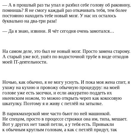
— А в прошлый раз ты упал и разбил себе голову об раковину,
помнишь? Я не смогу каждый раз откачивать тебя, тем более
постоянно находить тебе новый мозг. У нас их осталось
буквально на два-три раза!
— Да я знаю, извини. Я чёт сегодня очень замотался…
На самом деле, это был не новый мозг. Просто замена старому.
А старый уже всё, ушёл по водосточной трубе в виде отходов
моей IT-деятельности.
Ночью, как обычно, я не могу уснуть. И пока моя жена спит, я
ухожу на кухню и провожу обычную процедуру: на моей
голове уже есть засечки, и если аккуратно поддеть их
икеевским ножом, то можно открыть череп как кокосовую
шкатулку. Поэтому я и живу с петлёй на затылке.
В парикмахерской мне часто бьют по ней машинкой.
Не спецом, просто в процессе стрижки она им, типа, мешает.
Вот у других нет такой петли, а у тебя есть. Привыкли
к обычным круглым головам, а как с петлёй придут, так