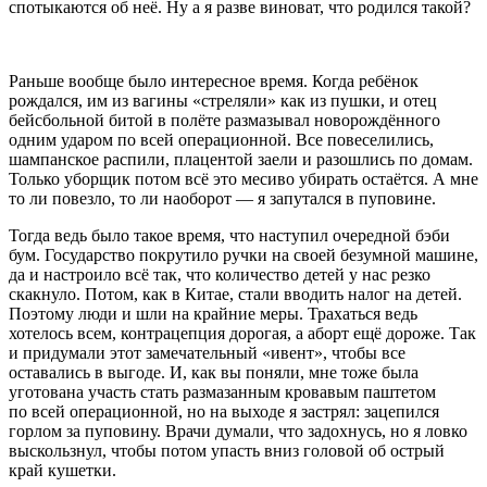
спотыкаются об неё. Ну а я разве
вино
ват, что родился такой?
Раньше вообще было интересное время. Когда ребёнок
рождался, им из вагины «стреляли» как из пушки, и отец
бейсбольной битой в полёте размазывал новорождённого
одним ударом по всей операционной. Все повеселились,
шампанск
ое распили, плацентой заели и разошлись по домам.
Только уборщик потом всё это месиво убирать остаётся. А мне
то ли повезло, то ли наоборот — я запутался в пуповине.
Тогда ведь было такое время, что наступил очередной бэби
бум. Государство покрутило ручки на своей безумной машине,
да и настроило всё так, что количество детей у нас резко
скакнуло. Потом, как в Китае, стали вводить налог на детей.
Поэтому люди и шли на крайние меры. Трахаться ведь
хотелось всем, контрацепция дорогая, а
аборт
ещё дороже. Так
и придумали этот замечательный «ивент», чтобы все
оставались в выгоде. И, как вы поняли, мне тоже была
уготована участь стать размазанным кровавым паштетом
по всей операционной, но на выходе я застрял: зацепился
горлом за пуповину. Врачи думали, что задохнусь, но я ловко
выскользнул, чтобы потом упасть вниз головой об острый
край кушетки.