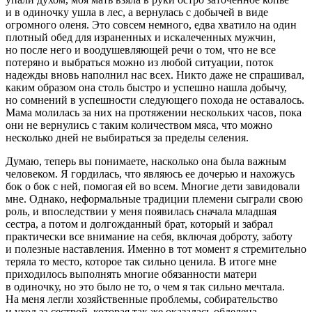
и в одиночку ушла в лес, а вернулась с добычей в виде
огромного оленя. Это совсем немного, едва хватило на один
плотный обед для израненных и искалеченных мужчин,
но после него и воодушевляющей речи о том, что не все
потеряно и выбраться можно из любой ситуации, поток
надежды вновь наполнил нас всех. Никто даже не спрашивал,
каким образом она столь быстро и успешно нашла добычу,
но сомнений в успешности следующего похода не оставалось.
Мама молилась за них на протяжении нескольких часов, пока
они не вернулись с таким количеством мяса, что можно
несколько дней не выбираться за пределы селения.
Думаю, теперь вы понимаете, насколько она была важным
человеком. Я гордилась, что являюсь ее дочерью и нахожусь
бок о бок с ней, помогая ей во всем. Многие дети завидовали
мне. Однако, неформальные традиции племени сыграли свою
роль, и впоследствии у меня появилась сначала младшая
сестра, а потом и долгожданный брат, который и забрал
практически все внимание на себя, включая доброту, заботу
и полезные наставления. Именно в тот момент я стремительно
теряла то место, которое так сильно ценила. В итоге мне
приходилось выполнять многие обязанности матери
в одиночку, но это было не то, о чем я так сильно мечтала.
На меня легли хозяйственные проблемы, собирательство
и уход за сестрой, которая так же оказалась обделена