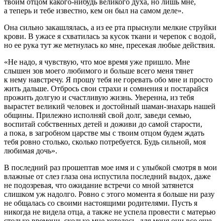
твоим отцом какого-нибудь великого духа, но лишь мне,
а теперь и тебе известно, кем он был на самом деле».
Она сильно закашлялась, а из ее рта прыснули мелкие струйки
крови. В ужасе я схватилась за кусок ткани и черепок с водой,
но ее рука тут же метнулась ко мне, пресекая любые действия.
«Не надо, я чувствую, что мое время уже пришло. Мне
слышен зов моего любимого и больше всего меня тянет
к нему навстречу. Я прошу тебя не горевать обо мне и просто
жить дальше. Отбрось свои страхи и сомнения и постарайся
прожить долгую и счастливую жизнь. Уверенна, из тебя
вырастет великий человек и достойный шаман-знахарь нашей
общины. Прилежно исполняй свой долг, заведи семью,
воспитай собственных детей и доживи до самой старости,
а пока, в загробном царстве мы с твоим отцом будем ждать
тебя ровно столько, сколько потребуется. Будь сильной, моя
любимая дочь».
В последний раз прошептав мое имя и с улыбкой смотря в мои
влажные от слез глаза она испустила последний выдох, даже
не подозревая, что ожидание встречи со мной затянется
слишком уж надолго. Ровно с этого момента я больше ни разу
не общалась со своими настоящими родителями. Пусть я
никогда не видела отца, а также не успела провести с матерью
столько времени, сколько мне хотелось, для меня они все еще