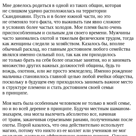
Мне довелось родиться в одной из таких общин, которая
не слишком удачно расположилась на территории
Скандинавии. Пусть и в более южной части, но это
не отменяло того факта, что выживать там явно сложнее
в условиях более частых холодов. Мое племя было очень
приспособленным и сильным для своего времени. Мужчины
часто занимались охотой и тяжелым физическим трудом, тогда
как женщины следили за хозяйством. Казалось бы, вполне
обычный расклад, но главным достоянием любого семейства
являлся именно сильный пол, так как им приходилось
не только брать на себя более опасные занятия, но и занимать
множество других важных должностей общины, будь то
вождь, охотник, или же просто земледелец. Именно рождение
мальчика становилось главной целью любой ячейки общества,
поскольку в будущем ему приходилось занимать важное место
в структуре племени и стать достоянием своей семьи
в принципе.
Моя мать была особенным человеком не только в моей семье,
но и во всей деревне в принципе. Будучи местным шаманом-
знахарем, она могла вылечить абсолютно все, начиная
от травм, заканчивая серьезными ранами, полученными после
охоты. Порой казалось, что она действительно использует
магию, потому что никто из ее коллег или учеников не мог
оказывать настолько эффективную первую помощь. Однако,