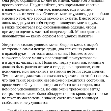
Она редко обращалась ко мне по имени, чаще всего называя
просто сестрой. Не удивляйтесь, это нормальное явление
в нашем племени, а имя мое, напомню, еще и сильно
отличалось от местных. Ответить мне не удалось, да и не было
мыслей о том, что вообще можно ей сказать. Вместо этого я
лишь выдернула из себя стрелу, впившуюся мне в грудь,
а также посмотрела под окровавленные одежды, чтобы
примерно оценить масштаб повреждений. Мною двигало
любопытство — каким образом мне удалось выжить?
Увиденное сильно удивило меня. Бледная кожа, с дырой
от стрелы в самом центре груди, два серьезных ранения
в правой руке — от томагавка и копья. Помимо этого,
множество более мелких повреждений присутствовали
и в других частях тела. Полагаю, тогда у меня как минимум
должно быть ранено легкое и сердце, но в прошлом, сами
понимаете, мои познания в анатомии не были столь сильны.
Тем не менее, даже такого оказалось достаточно чтобы понять,
что при таких ранениях невозможно находится в состоянии,
вроде моего. Ощупав и потрогав себя со всех сторон, под
немного успокоившийся, но еще очень тревожный взгляд
сестры, мною также было обнаружено, что кровь практически
не течет из моего тела, а значит, состояние как минимум
стабильно и не ухудшается.
— Давай уйдем из этого жуткого места, прошу тебя, сестра…