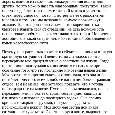
дорого, вынося из своего самопожертвования пользу для
других, то это можно назвать благородным поступком. Такой
поступок действительно имеет веский мотив и уничтожает
страх перед смертью, позволяя встретить ее с радостными
мыслями о том, что мы позволили кому-то прожить чуть
дольше. То, что произошло с нами, это скорее попытка
быстрее избавить себя от страданий, не дать возможность
использовать себя так, как хотят наши захватчики. Но ничего
достойного в такой смерти нет, ибо это самый обыкновенный
конец человеческого пути.
Почему же я рассказываю все это сейчас, если попала в такую
критичную ситуацию? Именно тогда случилось то, что
перевернуло мое представление о собственной жизни. Когда
противники подступались к последним из нас, мне пришло
осознание того, что это последние мгновения нашей жизни.
Моя сестра не сопротивлялась, и я понимала, что она либо
погибнет вместе со всеми, либо ее настигнет более страшная
судьба. Тем не менее, мне хотелось показать, что я готова
пойти ради нее на многое. Пусть и совсем ненадолго, но она
переживет меня, пока ее старшая сестра будет защищать
близкого ей человека до последнего вздоха. Она громко
кричала и закрылась руками, не сумев выдержать
происходящего вокруг. Моя любимая сестра понимала
ситуацию не хуже меня. Схватив в руки копье, выроненное