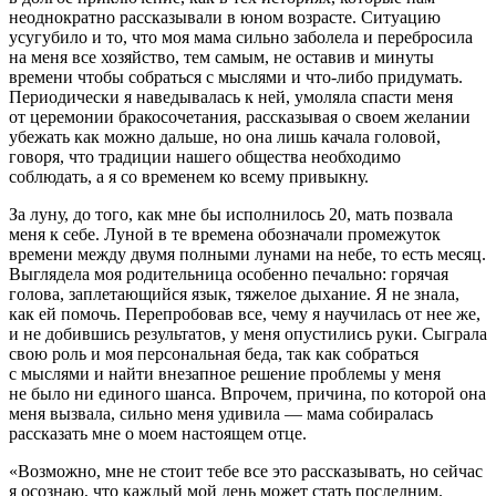
неоднократно рассказывали в юном возрасте. Ситуацию
усугубило и то, что моя мама сильно заболела и перебросила
на меня все хозяйство, тем самым, не оставив и минуты
времени чтобы собраться с мыслями и что-либо придумать.
Периодически я наведывалась к ней, умоляла спасти меня
от церемонии бракосочетания, рассказывая о своем желании
убежать как можно дальше, но она лишь качала головой,
говоря, что традиции нашего общества необходимо
соблюдать, а я со временем ко всему привыкну.
За луну, до того, как мне бы исполнилось 20, мать позвала
меня к себе. Луной в те времена обозначали промежуток
времени между двумя полными лунами на небе, то есть месяц.
Выглядела моя родительница особенно печально: горячая
голова, заплетающийся язык, тяжелое дыхание. Я не знала,
как ей помочь. Перепробовав все, чему я научилась от нее же,
и не добившись результатов, у меня опустились руки. Сыграла
свою роль и моя персональная беда, так как собраться
с мыслями и найти внезапное решение проблемы у меня
не было ни единого шанса. Впрочем, причина, по которой она
меня вызвала, сильно меня удивила — мама собиралась
рассказать мне о моем настоящем отце.
«Возможно, мне не стоит тебе все это рассказывать, но сейчас
я осознаю, что каждый мой день может стать последним.