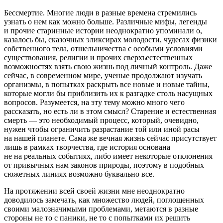
Бессмертие. Многие люди в разные времена стремились
узнать о нем как можно больше. Различные мифы, легенды
и прочие старинные истории неоднократно упоминали о,
казалось бы, сказочных эликсирах молодости, чудесах физики
собственного тела, отшельничества с особыми условиями
существования, религии и прочих сверхъестественных
возможностях взять свою жизнь под личный контроль. Даже
сейчас, в современном мире, ученые продолжают изучать
организмы, в попытках раскрыть все новые и новые тайны,
которые могли бы приблизить их к разгадке столь насущных
вопросов. Разумеется, на эту тему можно много чего
рассказать, но есть ли в этом смысл? Старение и естественная
смерть — это необходимый процесс, который, очевидно,
нужен чтобы ограничить разрастание той или иной расы
на нашей планете. Сама же вечная жизнь сейчас присутствует
лишь в рамках творчества, где история основана
не на реальных событиях, либо имеет некоторые отклонения
от привычных нам законов природы, поэтому в подобных
сюжетных линиях возможно буквально все.
На протяжении всей своей жизни мне неоднократно
доводилось замечать, как множество людей, поглощенных
своими малозначимыми проблемами, метаются в разные
стороны не то с паники, не то с попытками их решить