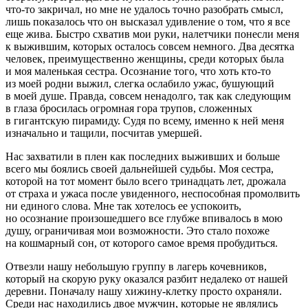
что-то закричал, но мне не удалось точно разобрать смысл,
лишь показалось что он высказал удивление о том, что я все
еще жива. Быстро схватив мои руки, налетчики понесли меня
к выжившим, которых осталось совсем немного. Два десятка
человек, преимущественно женщины, среди которых была
и моя маленькая сестра. Осознание того, что хоть кто-то
из моей родни выжил, слегка ослабило ужас, бушующий
в моей душе. Правда, совсем ненадолго, так как следующим
в глаза бросилась огромная гора трупов, сложенных
в гигантскую пирамиду. Судя по всему, именно к ней меня
изначально и тащили, посчитав умершей.
Нас захватили в плен как последних выживших и больше
всего мы боялись своей дальнейшей судьбы. Моя сестра,
которой на тот момент было всего тринадцать лет, дрожала
от страха и ужаса после увиденного, неспособная промолвить
ни единого слова. Мне так хотелось ее успокоить,
но осознание произошедшего все глубже впивалось в мою
душу, ограничивая мои возможности. Это стало похоже
на кошмарный сон, от которого самое время пробудиться.
Отвезли нашу небольшую группу в лагерь кочевников,
который на скорую руку оказался разбит недалеко от нашей
деревни. Поначалу нашу хижину-клетку просто охраняли.
Среди нас находились двое мужчин, которые не являлись