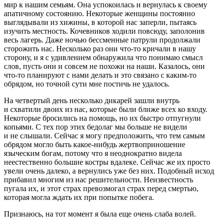
мир к нашим семьям. Она успокоилась и вернулась к своему
апатичному состоянию. Некоторые женщины постоянно
выглядывали из хижины, в которой нас заперли, пытаясь
изучить местность. Кочевников ходили повсюду, заполонив
весь лагерь. Даже ночью бессменные патрули продолжали
сторожить нас. Несколько раз они что-то кричали в нашу
сторону, и я с удивлением обнаружила что понимаю смысл
слов, пусть они и совсем не похожи на наши. Казалось, они
что-то планируют с нами делать и это связано с каким-то
обрядом, но точной сути мне постичь не удалось.
На четвертый день несколько дикарей зашли внутрь
и схватили двоих из нас, которые были ближе всех ко входу.
Некоторые бросились на помощь, но их быстро отпугнули
копьями. С тех пор этих бедолаг мы больше не видели
и не слышали. Сейчас я могу предположить, что тем самым
обрядом могло быть какое-нибудь жертвоприношение
языческим богам, потому что я неоднократно видела
неестественно большие костры вдалеке. Сейчас же их просто
увели очень далеко, а вернулись уже без них. Подобный исход
прибавил многим из нас решительности. Неизвестность
пугала их, и этот страх превозмогал страх перед смертью,
которая могла ждать их при попытке побега.
Признаюсь, на тот момент я была еще очень слаба волей.