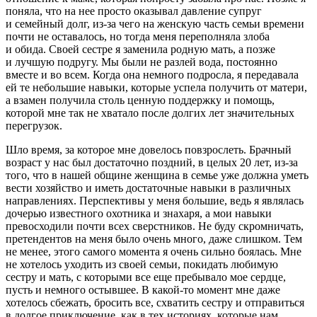
поняла, что на нее просто оказывал давление супруг
и семейный долг, из-за чего на женскую часть семьи времени
почти не оставалось, но тогда меня переполняла злоба
и обида. Своей сестре я заменила родную мать, а позже
и лучшую подругу. Мы были не разлей вода, постоянно
вместе и во всем. Когда она немного подросла, я передавала
ей те небольшие навыки, которые успела получить от матери,
а взамен получила столь ценную поддержку и помощь,
которой мне так не хватало после долгих лет значительных
перегрузок.
Шло время, за которое мне довелось повзрослеть. Брачный
возраст у нас был достаточно поздний, в целых 20 лет, из-за
того, что в нашей общине женщина в семье уже должна уметь
вести хозяйство и иметь достаточные навыки в различных
направлениях. Перспективы у меня большие, ведь я являлась
дочерью известного охотника и знахаря, а мои навыки
превосходили почти всех сверстников. Не буду скромничать,
претендентов на меня было очень много, даже слишком. Тем
не менее, этого самого момента я очень сильно боялась. Мне
не хотелось уходить из своей семьи, покидать любимую
сестру и мать, с которыми все еще пребывало мое сердце,
пусть и немного остывшее. В какой-то момент мне даже
хотелось сбежать, бросить все, схватить сестру и отправиться
в долгое приключение, как в тех историях, которые нам