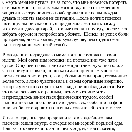
Смерть меня не пугала, из-за того, что мне довелось потерять
слишком много, но и жажда жизни вкупе со стремлением
защитить сестру немного подбадривали меня, вынуждая
думать и искать выход из ситуации. После долгих поисков
потенциальной слабости, я предложила устроить засаду
и скрутить двух дикарей, которые носили нам еду, после чего
забрать оружие и попробовать убежать. Шансы на успех были
призрачны, но это выглядело куда лучше, чем отдать себя
на растерзание жестокой судьбы.
В ожидании подходящего момента я погрузилась в свои
мысли. Мой организм истощен на протяжении уже пяти
суток. Ощущения были не самые приятные, чувство голода
явно присутствовало, но по каким-то причинам мое тело
не так сильно истощено, как у большинства присутствующих.
Более того, я ясно чувствовала в своем организме энергию,
которая уже готова пуститься в ход при необходимости. Все
это казалось очень странным, потому что мне хоть
и приходилось заниматься физическим трудом, особой
выносливостью и силой я не выделялась, особенно на фоне
многих более старших и опытных сожителей в этом месте.
И вот, очередные два представителя враждебного нам
племени зашли внутрь с очередной мизерной порцией еды.
Наш заготовленный план пошел в ход, и, стоит сказать,