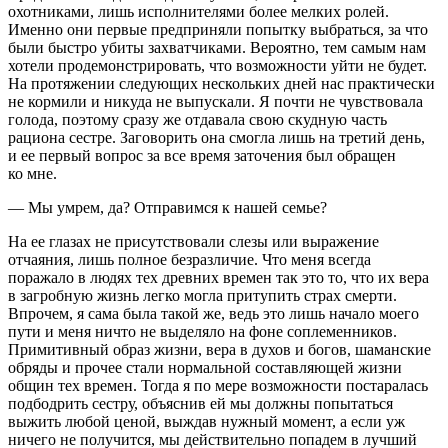
охотниками, лишь исполнителями более мелких ролей.
Именно они первые предприняли попытку выбраться, за что
были быстро убиты захватчиками. Вероятно, тем самым нам
хотели продемонстрировать, что возможности уйти не будет.
На протяжении следующих нескольких дней нас практически
не кормили и никуда не выпускали. Я почти не чувствовала
голода, поэтому сразу же отдавала свою скудную часть
рациона сестре. Заговорить она смогла лишь на третий день,
и ее первый вопрос за все время заточения был обращен
ко мне.
— Мы умрем, да? Отправимся к нашей семье?
На ее глазах не присутствовали слезы или выражение
отчаяния, лишь полное безразличие. Что меня всегда
поражало в людях тех древних времен так это то, что их вера
в загробную жизнь легко могла притупить страх смерти.
Впрочем, я сама была такой же, ведь это лишь начало моего
пути и меня ничто не выделяло на фоне соплеменников.
Примитивный образ жизни, вера в духов и богов, шаманские
обряды и прочее стали нормальной составляющей жизни
общин тех времен. Тогда я по мере возможности постаралась
подбодрить сестру, объяснив ей мы должны попытаться
выжить любой ценой, выждав нужный момент, а если уж
ничего не получится, мы действительно попадем в лучший