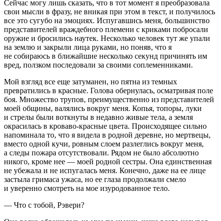
Сейчас могу лишь сказать, что в тот момент я преобразовала
свои мысли в фразу, не вникая при этом в текст, и получилось
все это сугубо на эмоциях. Испугавшись меня, большинство
представителей враждебного племени с криками побросали
оружие и бросились наутек. Несколько человек тут же упали
на землю и закрыли лица руками, но поняв, что я
не собираюсь в ближайшие несколько секунд причинять им
вред, ползком последовали за своими соплеменниками.
Мой взгляд все еще затуманен, но пятна из темных
превратились в красные. Голова обернулась, осматривая поле
боя. Множество трупов, преимущественно из представителей
моей общины, валялись вокруг меня. Копья, топоры, луки
и стрелы были воткнуты в недавно живые тела, а земля
окрасилась в кроваво-красные цвета. Происходящее сильно
напоминала то, что я видела в родной деревне, но мертвецы,
вместо одной кучи, ровным слоем разлеглись вокруг меня,
а следы пожара отсутствовали. Рядом не было абсолютно
никого, кроме нее — моей родной сестры. Она единственная
не убежала и не испугалась меня. Конечно, даже на ее лице
застыла гримаса ужаса, но ее глаза продолжали смело
и уверенно смотреть на мое изуродованное тело.
— Что с тобой, Рэвери?