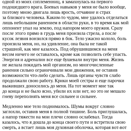
одной из моих соплеменниц, я замахнулась на первого
подошедшего врага. Боевых навыков у меня не было вообще,
поэтому мною двигала лишь ярость, отчаяние и страх
за близкого человека. Каким-то чудом, мне удалось отделаться
лишь небольшим ранением в области руки, в то время как мой
оппонент упал на землю, под напором моего оружия. Сразу
после этого прямо в грудь меня пронзила стрела, а после
кусок
лезв
ия вонзился прямо в бок. Тело ужасно кололо, боль
пронзила меня, но, на удивление, она была не такой
страшной, как мне казалось. Под обрушившимся на меня
весом ничего не оставалось, кроме как позволить себе упасть.
Энергия и адреналин все еще бушевали внутри меня. Жизнь
не желала покидать мой организм, но многочисленные
ранения сильно ограничивали мои движения, не оставив
возможности что-либо сделать. Лишь органы чувств слабо
продолжали свою работу. Крики моей сестры и еще парочки
выживших доносились до меня. На тот момент мне так
до конца и не было ясно, убили их или нет, но это не мешало
гневу переполнять меня все сильнее и сильнее.
Медленно мое тело поднималось. Шумы вокруг словно
заглохли, оставив меня в полной тишине. Боль приглушалась,
а напор тяжести на мои плечи словно ослабевал. Тогда
казалось, что я дошла до конца своего пути и встретила свою
смерть, а встает лишь моя духовная оболочка, которая вот-вот