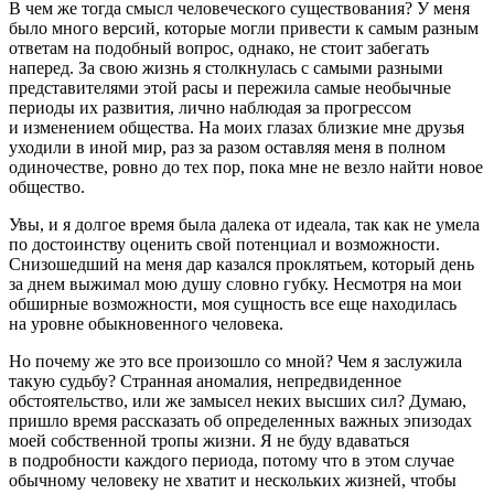
В чем же тогда смысл человеческого существования? У меня
было много версий, которые могли привести к самым разным
ответам на подобный вопрос, однако, не стоит забегать
наперед. За свою жизнь я столкнулась с самыми разными
представителями этой расы и пережила самые необычные
периоды их развития, лично наблюдая за прогрессом
и изменением общества. На моих глазах близкие мне друзья
уходили в иной мир, раз за разом оставляя меня в полном
одиночестве, ровно до тех пор, пока мне не везло найти новое
общество.
Увы, и я долгое время была далека от идеала, так как не умела
по достоинству оценить свой потенциал и возможности.
Снизошедший на меня дар казался проклятьем, который день
за днем выжимал мою душу словно губку. Несмотря на мои
обширные возможности, моя сущность все еще находилась
на уровне обыкновенного человека.
Но почему же это все произошло со мной? Чем я заслужила
такую судьбу? Странная аномалия, непредвиденное
обстоятельство, или же замысел неких высших сил? Думаю,
пришло время рассказать об определенных важных эпизодах
моей собственной тропы жизни. Я не буду вдаваться
в подробности каждого периода, потому что в этом случае
обычному человеку не хватит и нескольких жизней, чтобы