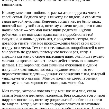
вниманием.
К слову, мне стоит побольше рассказать и о других
член
ах
своей семьи. Родного отца я никогда не видела, а его место
занял другой мужчина. Конечно, тогда у нас не было таких
понятий как чужой папа, поэтому я слепо верила, что глава
нашей семьи — это мой настоящий родитель. Будучи
ребенком, я не пыталась вдаваться в подробности этой
ситуации, и лишь в десять лет, с рождением сестры, мне
довелось узнать, что мое происхождение берет свои корни
из другого места. Тем не менее, никаких подробностей о нем
мне узнать не удалось, потому что всякий раз, когда я
спрашивала маму о своем настоящем папе, она лишь грустно
молчала и просила меня заняться действительно важными
делами. Наш кормилец был сильным мужчиной и одним
из лучших охотников, поэтому неудивительно, что его
первостепенная задача — дождаться рождения сына, который
унаследует его навыки. Мне он почти не уделял времени,
поэтому я не так хорошо его знала, как могла бы.
Моя сестра, которой повезло еще меньше чем мне, стала
самым близким для меня человеком. Брат родился всего через
пару лет после нее, поэтому родительской любви она почти
не видела. Тогда у меня начало формироваться негативное
отношение к маме, которая попросту забыла про нас. Позже я