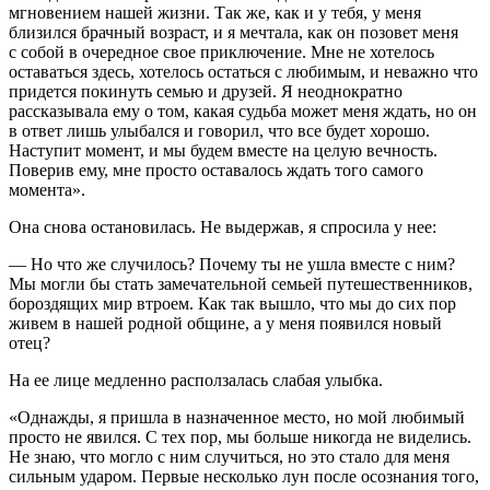
мгновением нашей жизни. Так же, как и у тебя, у меня
близился брачный возраст, и я мечтала, как он позовет меня
с собой в очередное свое приключение. Мне не хотелось
оставаться здесь, хотелось остаться с любимым, и неважно что
придется покинуть семью и друзей. Я неоднократно
рассказывала ему о том, какая судьба может меня ждать, но он
в ответ лишь улыбался и говорил, что все будет хорошо.
Наступит момент, и мы будем вместе на целую вечность.
Поверив ему, мне просто оставалось ждать того самого
момента».
Она снова остановилась. Не выдержав, я спросила у нее:
— Но что же случилось? Почему ты не ушла вместе с ним?
Мы могли бы стать замечательной семьей путешественников,
бороздящих мир втроем. Как так вышло, что мы до сих пор
живем в нашей родной общине, а у меня появился новый
отец?
На ее лице медленно расползалась слабая улыбка.
«Однажды, я пришла в назначенное место, но мой любимый
просто не явился. С тех пор, мы больше никогда не виделись.
Не знаю, что могло с ним случиться, но это стало для меня
сильным ударом. Первые несколько лун после осознания того,