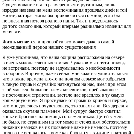
Существование стало размеренным и рутинным, лишь
изредка навевая на меня воспоминания прошлых дней и той
жизни, которая могла бы приключиться со мной, если бы
не внезапная потеря родного папы. Так и продолжалось
до того самого дня, который впервые радикально изменил для
меня все.
Жизнь меняется, и произойти это может даже в самый
неожиданный период нашего существования
Я уже упоминала, что наша община расположена на севере
в очень малонаселенных землях. Чужаков мы почти никогда
не встречали, поэтому не задумывались о необходимости
в обороне. Впрочем, даже сейчас мне кажется удивительным
что в такие времена кто-то на полном серьезе мог забраться
в такую глушь и случайно наткнуться на нас, имея при этом
злой умысел. Большое племя кочевников, пребывающее
в постоянном странствии, застало нас врасплох в ту самую
кошмарную ночь. Я проснулась от громких криков и первое,
что мне довелось почувствовать, это запах гари. Вся деревня
оказалась окутана пламенем. Мой супруг быстро схватил
копье и бросился на помощь соплеменникам. Детей у меня
не было, по странным на тот момент стечениям обстоятельств
никаких намеков на их появление даже не имелось, поэтому
ничего не оставалось, кроме как бросится к хижине, в которой