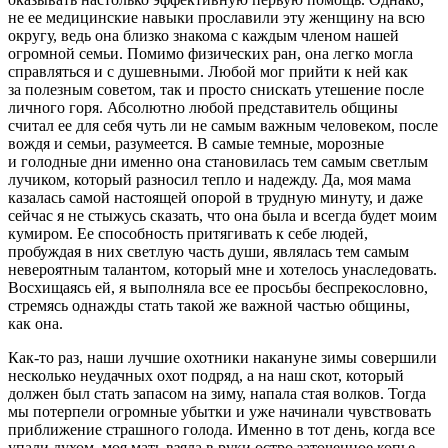
не ее медицинские навыки прославили эту женщину на всю
округу, ведь она близко знакома с каждым
член
ом нашей
огромной семьи. Помимо физических ран, она легко могла
справляться и с душевными. Любой мог прийти к ней как
за полезным советом, так и просто снискать утешение после
личного горя. Абсолютно любой представитель общины
считал ее для себя чуть ли не самым важным человеком, после
вождя и семьи, разумеется. В самые темные, морозные
и голодные дни именно она становилась тем самым светлым
лучиком, который разносил тепло и надежду. Да, моя мама
казалась самой настоящей опорой в трудную минуту, и даже
сейчас я не стыжусь сказать, что она была и всегда будет моим
кумиром. Ее способность притягивать к себе людей,
пробуждая в них светлую часть души, являлась тем самым
невероятным талантом, который мне и хотелось унаследовать.
Восхищаясь ей, я выполняла все ее просьбы беспрекословно,
стремясь однажды стать такой же важной частью общины,
как она.
Как-то раз, наши лучшие охотники накануне зимы совершили
несколько неудачных охот подряд, а на наш скот, который
должен был стать запасом на зиму, напала стая волков. Тогда
мы потерпели огромные убытки и уже начинали чувствовать
приближение страшного голода. Именно в тот день, когда все
упали духом, моя мать взяла в руки остро заточенное копье