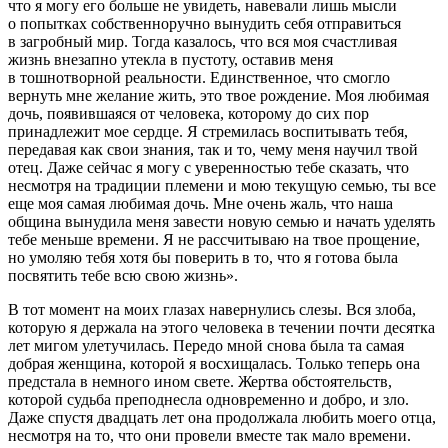
что я могу его больше не увидеть, навевали лишь мысли
о попытках собственноручно вынудить себя отправиться
в загробный мир. Тогда казалось, что вся моя счастливая
жизнь внезапно утекла в пустоту, оставив меня
в тошнотворной реальности. Единственное, что смогло
вернуть мне желание жить, это твое рождение. Моя любимая
дочь, появившаяся от человека, которому до сих пор
принадлежит мое сердце. Я стремилась воспитывать тебя,
передавая как свои знания, так и то, чему меня научил твой
отец. Даже сейчас я могу с уверенностью тебе сказать, что
несмотря на традиции племени и мою текущую семью, ты все
еще моя самая любимая дочь. Мне очень жаль, что наша
община вынудила меня завести новую семью и начать уделять
тебе меньше времени. Я не рассчитываю на твое прощение,
но умоляю тебя хотя бы поверить в то, что я готова была
посвятить тебе всю свою жизнь».
В тот момент на моих глазах навернулись слезы. Вся злоба,
которую я держала на этого человека в течении почти десятка
лет мигом улетучилась. Передо мной снова была та самая
добрая женщина, которой я восхищалась. Только теперь она
предстала в немного ином свете. Жертва обстоятельств,
которой судьба преподнесла одновременно и добро, и зло.
Даже спустя двадцать лет она продолжала любить моего отца,
несмотря на то, что они провели вместе так мало времени.