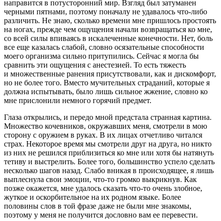
направится в потусторонний мир. Взгляд был затуманен
черными пятнами, поэтому поначалу не удавалось что-либо
различить. Не знаю, сколько времени мне пришлось простоять
на ногах, прежде чем ощущения начали возвращаться ко мне,
со всей силы впиваясь в искалеченные конечности. Нет, боль
все еще казалась слабой, словно осязательные способности
моего организма сильно притупились. Сейчас я могла бы
сравнить эти ощущения с анестезией. То есть тяжесть
и множественные ранения присутствовали, как и дискомфорт,
но не более того. Вместо мучительных страданий, которые я
должна испытывать, было лишь сильное жжение, словно ко
мне прислонили немного горячий предмет.
Глаза открылись, и передо мной предстала странная картина.
Множество кочевников, окружавших меня, смотрели в мою
сторону с оружием в руках. В их лицах отчетливо читался
страх. Некоторое время мы смотрели друг на друга, но никто
из них не решился приблизиться ко мне или хотя бы натянуть
тетиву и выстрелить. Более того, большинство успело сделать
несколько шагов назад. Слабо вникая в происходящее, я лишь
выплеснула свои эмоции, что-то громко выкрикнув. Как
позже окажется, мне удалось сказать что-то очень злобное,
жуткое и оскорбительное на их родном языке. Более
половины слов в той фразе даже не были мне знакомы,
поэтому у меня не получится дословно вам ее перевести.