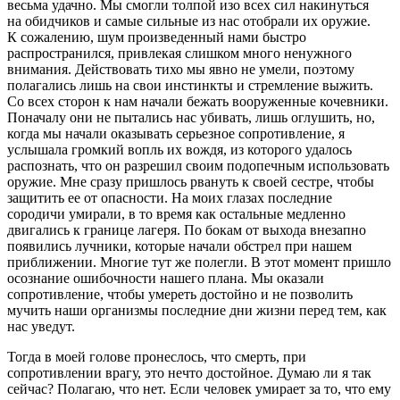
весьма удачно. Мы смогли толпой изо всех сил накинуться
на обидчиков и самые сильные из нас отобрали их оружие.
К сожалению, шум произведенный нами быстро
распространился, привлекая слишком много ненужного
внимания. Действовать тихо мы явно не умели, поэтому
полагались лишь на свои инстинкты и стремление выжить.
Со всех сторон к нам начали бежать вооруженные кочевники.
Поначалу они не пытались нас убивать, лишь оглушить, но,
когда мы начали оказывать серьезное сопротивление, я
услышала громкий вопль их вождя, из которого удалось
распознать, что он разрешил своим подопечным использовать
оружие. Мне сразу пришлось рвануть к своей сестре, чтобы
защитить ее от опасности. На моих глазах последние
сородичи умирали, в то время как остальные медленно
двигались к границе лагеря. По бокам от выхода внезапно
появились лучники, которые начали обстрел при нашем
приближении. Многие тут же полегли. В этот момент пришло
осознание ошибочности нашего плана. Мы оказали
сопротивление, чтобы умереть достойно и не позволить
мучить наши организмы последние дни жизни перед тем, как
нас уведут.
Тогда в моей голове пронеслось, что смерть, при
сопротивлении врагу, это нечто достойное. Думаю ли я так
сейчас? Полагаю, что нет. Если человек умирает за то, что ему