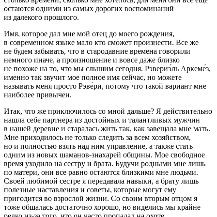
остаются одними из самых дорогих воспоминаний
из далекого прошлого.
Имя, которое дал мне мой отец до моего рождения,
в современном языке мало кто сможет произнести. Все же
не будем забывать, что в стародавние времена говорили
немного иначе, а произношение и вовсе даже близко
не похоже на то, что мы слышим сегодня. Рэвериэ́ль Аркеме́з,
именно так звучит мое полное имя сейчас, но можете
называть меня просто Рэве́ри, потому что такой вариант мне
наиболее привычен.
Итак, что же приключилось со мной дальше? Я действительно
нашла себе партнера из достойных и талантливых мужчин
в нашей деревне и старалась жить так, как завещала мне мать.
Мне приходилось не только следить за всем хозяйством,
но и полностью взять над ним управление, а также стать
одним из новых шаманов-знахарей общины. Мое свободное
время уходило на сестру и брата. Будучи родными мне лишь
по матери, они все равно остаются близкими мне людьми.
Своей любимой сестре я передавала навыки, а брату лишь
полезные наставления и советы, которые могут ему
пригодится во взрослой жизни. Со своим вторым отцом я
тоже общалась достаточно хорошо, но виделись мы крайне
редко из-за того, что он часто пропадал на охоте.