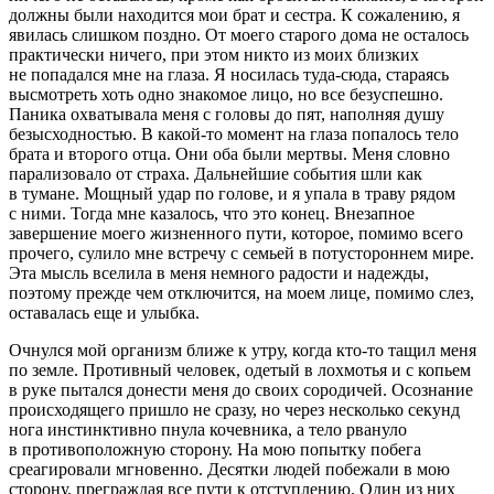
должны были находится мои брат и сестра. К сожалению, я
явилась слишком поздно. От моего старого дома не осталось
практически ничего, при этом никто из моих близких
не попадался мне на глаза. Я носилась туда-сюда, стараясь
высмотреть хоть одно знакомое лицо, но все безуспешно.
Паника охватывала меня с головы до пят, наполняя душу
безысходностью. В какой-то момент на глаза попалось тело
брата и второго отца. Они оба были мертвы. Меня словно
парализовало от страха. Дальнейшие события шли как
в тумане. Мощный удар по голове, и я упала в траву рядом
с ними. Тогда мне казалось, что это конец. Внезапное
завершение моего жизненного пути, которое, помимо всего
прочего, сулило мне встречу с семьей в потустороннем мире.
Эта мысль вселила в меня немного радости и надежды,
поэтому прежде чем отключится, на моем лице, помимо слез,
оставалась еще и улыбка.
Очнулся мой организм ближе к утру, когда кто-то тащил меня
по земле. Противный человек, одетый в лохмотья и с копьем
в руке пытался донести меня до своих сородичей. Осознание
происходящего пришло не сразу, но через несколько секунд
нога инстинктивно пнула кочевника, а тело рвануло
в противоположную сторону. На мою попытку побега
среагировали мгновенно. Десятки людей побежали в мою
сторону, преграждая все пути к отступлению. Один из них