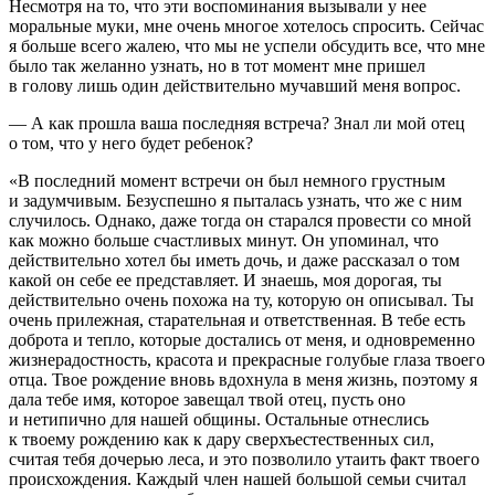
Несмотря на то, что эти воспоминания вызывали у нее
моральные муки, мне очень многое хотелось спросить. Сейчас
я больше всего жалею, что мы не успели обсудить все, что мне
было так желанно узнать, но в тот момент мне пришел
в голову лишь один действительно мучавший меня вопрос.
— А как прошла ваша последняя встреча? Знал ли мой отец
о том, что у него будет ребенок?
«В последний момент встречи он был немного грустным
и задумчивым. Безуспешно я пыталась узнать, что же с ним
случилось. Однако, даже тогда он старался провести со мной
как можно больше счастливых минут. Он упоминал, что
действительно хотел бы иметь дочь, и даже рассказал о том
какой он себе ее представляет. И знаешь, моя дорогая, ты
действительно очень похожа на ту, которую он описывал. Ты
очень прилежная, старательная и ответственная. В тебе есть
доброта и тепло, которые достались от меня, и одновременно
жизнерадостность, красота и прекрасные голубые глаза твоего
отца. Твое рождение вновь вдохнула в меня жизнь, поэтому я
дала тебе имя, которое завещал твой отец, пусть оно
и нетипично для нашей общины. Остальные отнеслись
к твоему рождению как к дару сверхъестественных сил,
считая тебя дочерью леса, и это позволило утаить факт твоего
происхождения. Каждый
член
нашей большой семьи считал