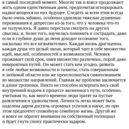
в самый последний момент. Многие так и вовсе продолжают
жить одним единственным днем, предпочитая игнорировать
надвигающееся на них будущее. Следить за всем этим всегда
было очень забавно, особенно удивляли тяжелые душевные
переживания и депрессии из-за того, что у человека что-то
не получилось. Я давно перестала смотреть на других
свысока, и, более того, научилась понимать и сострадать, даже
если в глубине души до меня доходит осознание того,
насколько это все незначительно. Каждая жизнь драгоценна,
каждая душа это целый океан, который таит в себе множество
идей, мыслей, особенностей и возможностей. Человек
проживает свой срок, имея множество различных, порой даже
невероятных путей. Он может стать кем угодно, развить
в себе любые возможности и таланты, стать совершенным
в любимой области или же преисполниться самопознанием
во множестве направлений. Главная же проблема заключается
в длине тропинки. Никто не способен исчерпать весь свой
внутренний водоем в процессе жизненного пути, особенно,
учитывая то, как много времени люди тратят на пустые
развлечения и удовольствия. Личность легко может быть
наделена даром достичь огромных успехов в науке, но при
этом предпочтет спокойную семейную жизнь. Другой же
и вовсе не обратит внимания на собственный потенциал
и будет гнуть спину практически задаром.