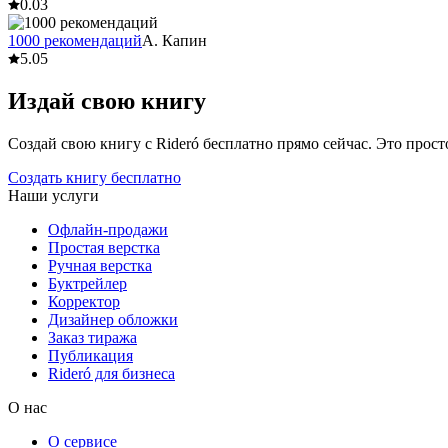
0.0
3
1000 рекомендаций
А. Капин
5.0
5
Издай свою книгу
Создай свою книгу с Rideró бесплатно прямо сейчас. Это просто,
Создать книгу бесплатно
Наши услуги
Офлайн-продажи
Простая верстка
Ручная верстка
Буктрейлер
Корректор
Дизайнер обложки
Заказ тиража
Публикация
Rideró для бизнеса
О нас
О сервисе