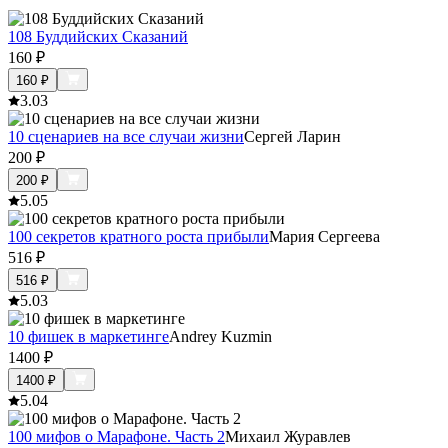
108 Буддийских Сказаний
160
₽
160
₽
3.0
3
10 сценариев на все случаи жизни
Сергей Ларин
200
₽
200
₽
5.0
5
100 секретов кратного роста прибыли
Мария Сергеева
516
₽
516
₽
5.0
3
10 фишек в маркетинге
Andrey Kuzmin
1400
₽
1400
₽
5.0
4
100 мифов о Марафоне. Часть 2
Михаил Журавлев