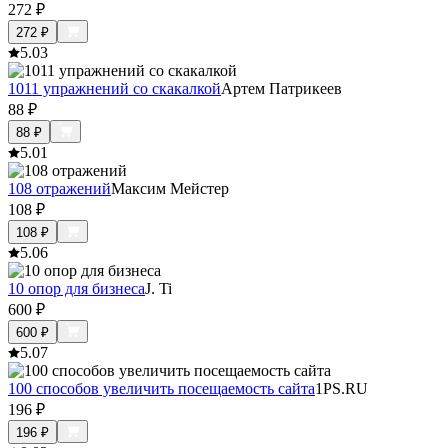
272
₽
272
₽
5.0
3
1011 упражнений со скакалкой
Артем Патрикеев
88
₽
88
₽
5.0
1
108 отражений
Максим Мейстер
108
₽
108
₽
5.0
6
10 опор для бизнеса
J. Ti
600
₽
600
₽
5.0
7
100 способов увеличить посещаемость сайта
1PS.RU
196
₽
196
₽