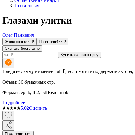
Общественные науки
Психология
Глазами улитки
Олег Панкевич
Электронная
0
₽
Печатная
477
₽
Скачать бесплатно
Купить за свою цену
Введите сумму не менее null ₽, если хотите поддержать автора,
Объем:
36
бумажных стр.
Формат:
epub, fb2, pdfRead, mobi
Подробнее
5.0
2
Оценить
Пожаловаться