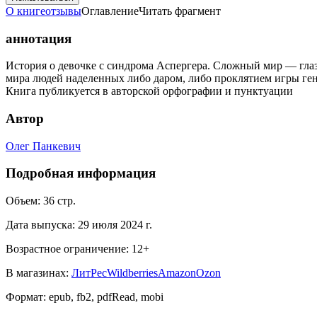
О книге
отзывы
Оглавление
Читать фрагмент
аннотация
История о девочке с синдрома Аспергера. Сложный мир — глаза
мира людей наделенных либо даром, либо проклятием игры ген
Книга публикуется в авторской орфографии и пунктуации
Автор
Олег Панкевич
Подробная информация
Объем:
36
стр.
Дата выпуска:
29 июля 2024 г.
Возрастное ограничение:
12
+
В магазинах:
ЛитРес
Wildberries
Amazon
Ozon
Формат:
epub, fb2, pdfRead, mobi