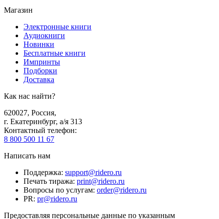
Магазин
Электронные книги
Аудиокниги
Новинки
Бесплатные книги
Импринты
Подборки
Доставка
Как нас найти?
620027
,
Россия
,
г. Екатеринбург, а/я 313
Контактный телефон
:
8 800 500 11 67
Написать нам
Поддержка
:
support@ridero.ru
Печать тиража
:
print@ridero.ru
Вопросы по услугам
:
order@ridero.ru
PR
:
pr@ridero.ru
Предоставляя персональные данные по указанным