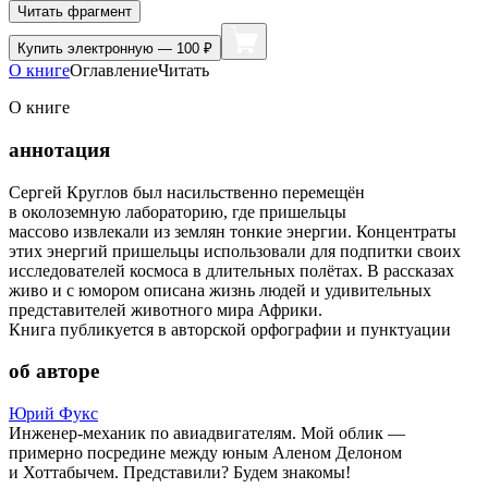
Читать фрагмент
Купить
электронную — 100 ₽
О книге
Оглавление
Читать
О книге
аннотация
Сергей Круглов был насильственно перемещён
в околоземную лабораторию, где пришельцы
массово извлекали из землян тонкие энергии. Концентраты
этих энергий пришельцы использовали для подпитки своих
исследователей космоса в длительных полётах. В рассказах
живо и с юмором описана жизнь людей и удивительных
представителей животного мира Африки.
Книга публикуется в авторской орфографии и пунктуации
об авторе
Юрий Фукс
Инженер-механик по авиадвигателям. Мой облик —
примерно посредине между юным Аленом Делоном
и Хоттабычем. Представили? Будем знакомы!