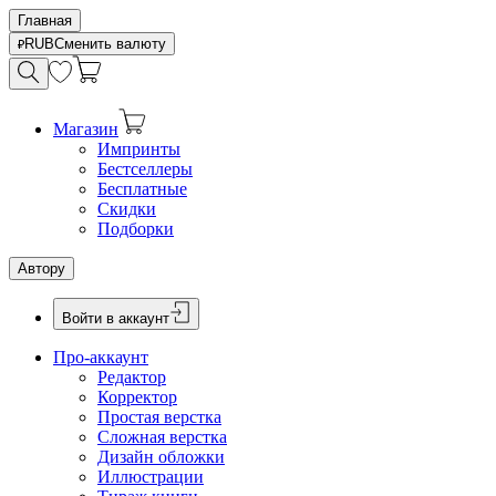
Главная
RUB
Сменить валюту
Магазин
Импринты
Бестселлеры
Бесплатные
Скидки
Подборки
Автору
Войти в аккаунт
Про-аккаунт
Редактор
Корректор
Простая верстка
Сложная верстка
Дизайн обложки
Иллюстрации