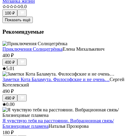
Мозаика жизни
0.0
100
₽
Показать ещё
Рекомендуемые
Приключения Солнцегрёнка
Елена Михалькевич
400
₽
400
₽
5.0
1
Заметки Кота Баламута. Философские и не очень…
Сергей
Котелевский
490
₽
490
₽
0.0
0
Я чувствую тебя на расстоянии. Вибрационная связь/
Близнецовые пламена
Наталья Прозорова
180
₽