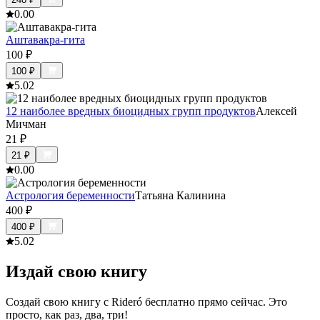
0.0
0
Аштавакра-гита
100
₽
100
₽
5.0
2
12 наиболее вредных биоцидных групп продуктов
Алексей
Мичман
21
₽
21
₽
0.0
0
Астрология беременности
Татьяна Калинина
400
₽
400
₽
5.0
2
Издай свою книгу
Создай свою книгу с Rideró бесплатно прямо сейчас. Это
просто, как раз, два, три!