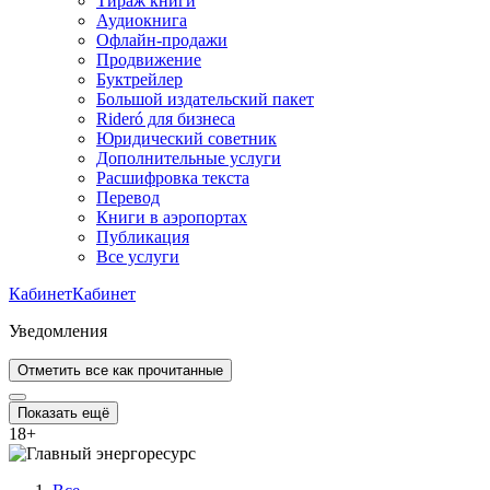
Тираж книги
Аудиокнига
Офлайн-продажи
Продвижение
Буктрейлер
Большой издательский пакет
Rideró для бизнеса
Юридический советник
Дополнительные услуги
Расшифровка текста
Перевод
Книги в аэропортах
Публикация
Все услуги
Кабинет
Кабинет
Уведомления
Отметить все как прочитанные
Показать ещё
18
+