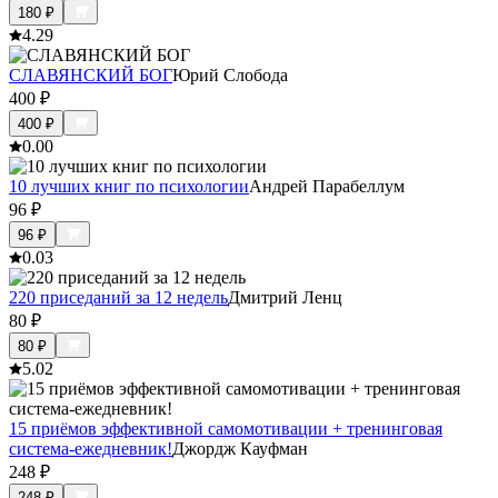
180
₽
4.2
9
СЛАВЯНСКИЙ БОГ
Юрий Слобода
400
₽
400
₽
0.0
0
10 лучших книг по психологии
Андрей Парабеллум
96
₽
96
₽
0.0
3
220 приседаний за 12 недель
Дмитрий Ленц
80
₽
80
₽
5.0
2
15 приёмов эффективной самомотивации + тренинговая
система-ежедневник!
Джордж Кауфман
248
₽
248
₽