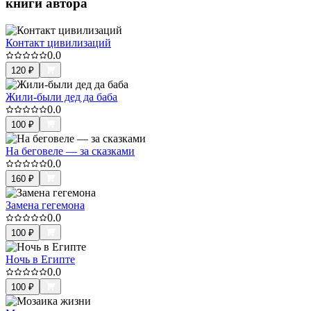
книги автора
Контакт цивилизаций
0.0
120
₽
Жили-были дед да баба
0.0
100
₽
На беговеле — за сказками
0.0
160
₽
Замена гегемона
0.0
100
₽
Ночь в Египте
0.0
100
₽