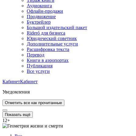
Тираж книги
Аудиокнига
Офлайн-продажи
Продвижение
Буктрейлер
Большой издательский пакет
Rideró для бизнеса
Юридический советник
Дополнительные услуги
Расшифровка текста
Перевод
Книги в аэропортах
Публикация
Все услуги
Кабинет
Кабинет
Уведомления
Отметить все как прочитанные
Показать ещё
12
+