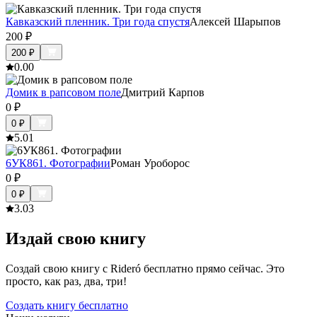
Кавказский пленник. Три года спустя
Алексей Шарыпов
200
₽
200
₽
0.0
0
Домик в рапсовом поле
Дмитрий Карпов
0
₽
0
₽
5.0
1
6УК861. Фотографии
Роман Уроборос
0
₽
0
₽
3.0
3
Издай свою книгу
Создай свою книгу с Rideró бесплатно прямо сейчас. Это
просто, как раз, два, три!
Создать книгу бесплатно