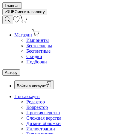
Главная
RUB
Сменить валюту
Магазин
Импринты
Бестселлеры
Бесплатные
Скидки
Подборки
Автору
Войти в аккаунт
Про-аккаунт
Редактор
Корректор
Простая верстка
Сложная верстка
Дизайн обложки
Иллюстрации