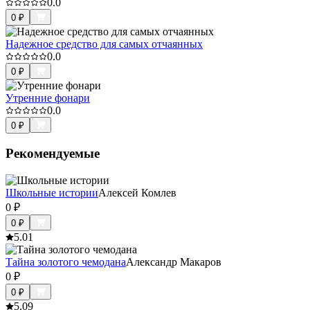
0.0
0
₽
Надежное средство для самых отчаянных
0.0
0
₽
Утренние фонари
0.0
0
₽
Рекомендуемые
Школьные истории
Алексей Комлев
0
₽
0
₽
5.0
1
Тайна золотого чемодана
Александр Макаров
0
₽
0
₽
5.0
9