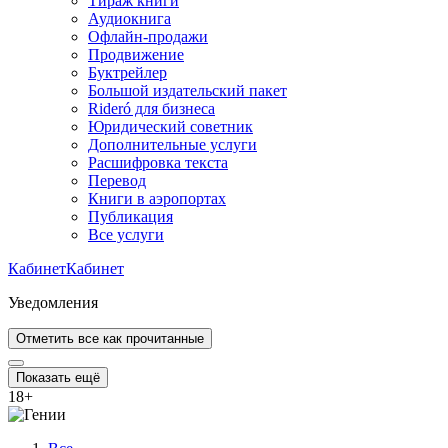
Тираж книги
Аудиокнига
Офлайн-продажи
Продвижение
Буктрейлер
Большой издательский пакет
Rideró для бизнеса
Юридический советник
Дополнительные услуги
Расшифровка текста
Перевод
Книги в аэропортах
Публикация
Все услуги
Кабинет
Кабинет
Уведомления
Отметить все как прочитанные
Показать ещё
18
+