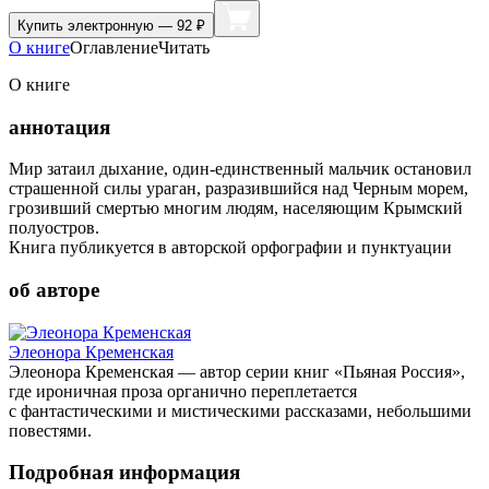
Купить
электронную — 92 ₽
О книге
Оглавление
Читать
О книге
аннотация
Мир затаил дыхание, один-единственный мальчик остановил
страшенной силы ураган, разразившийся над Черным морем,
грозивший смертью многим людям, населяющим Крымский
полуостров.
Книга публикуется в авторской орфографии и пунктуации
об авторе
Элеонора Кременская
Элеонора Кременская — автор серии книг «Пьяная Россия»,
где ироничная проза органично переплетается
с фантастическими и мистическими рассказами, небольшими
повестями.
Подробная информация