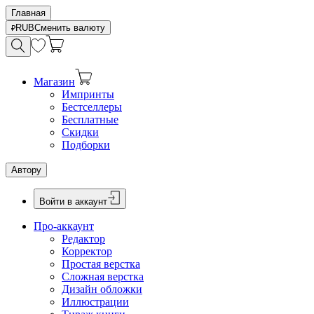
Главная
RUB
Сменить валюту
Магазин
Импринты
Бестселлеры
Бесплатные
Скидки
Подборки
Автору
Войти в аккаунт
Про-аккаунт
Редактор
Корректор
Простая верстка
Сложная верстка
Дизайн обложки
Иллюстрации