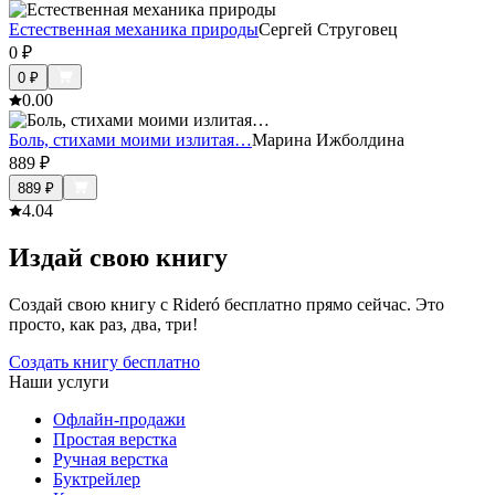
Естественная механика природы
Сергей Струговец
0
₽
0
₽
0.0
0
Боль, стихами моими излитая…
Марина Ижболдина
889
₽
889
₽
4.0
4
Издай свою книгу
Создай свою книгу с Rideró бесплатно прямо сейчас. Это
просто, как раз, два, три!
Создать книгу бесплатно
Наши услуги
Офлайн-продажи
Простая верстка
Ручная верстка
Буктрейлер