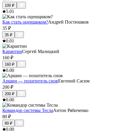
100
₽
5.0
1
Как стать оценщиком?
Андрей Постюшков
35
₽
35
₽
0.0
1
Карантин
Сергей Малицкий
160
₽
160
₽
0.0
0
Аршин — похититель снов
Евгений Сасим
200
₽
200
₽
0.0
0
Командор системы Тесла
Антон Рябиченко
80
₽
80
₽
0.0
0