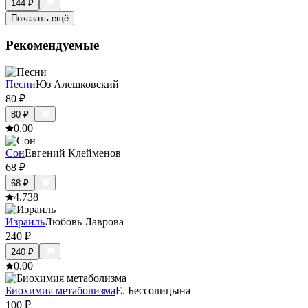
144
₽
Показать ещё
Рекомендуемые
Песни
Юз Алешковский
80
₽
80
₽
0.0
0
Сон
Евгений Клейменов
68
₽
68
₽
4.7
38
Израиль
Любовь Лаврова
240
₽
240
₽
0.0
0
Биохимия метаболизма
Е. Бессолицына
100
₽