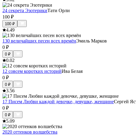
24 секрета Эзотерики
Тати Орли
100
₽
100
₽
4.4
9
130 величайших песен всех времён
Эмиль Марков
0
₽
0
₽
0.0
2
12 совсем коротких историй
Ива Белая
0
₽
0
₽
3.5
6
17 Писем Любви каждой девочке, девушке, женщине
Сергей Яс
0
₽
0
₽
5.0
9
2020 оттенков волшебства