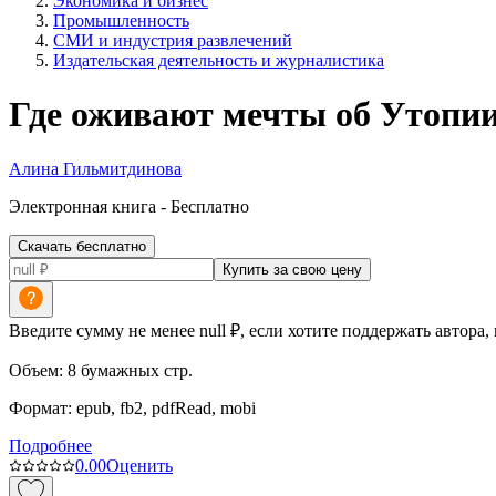
Экономика и бизнес
Промышленность
СМИ и индустрия развлечений
Издательская деятельность и журналистика
Где оживают мечты об Утопи
Алина Гильмитдинова
Электронная
книга -
Бесплатно
Скачать бесплатно
Купить за свою цену
Введите сумму не менее null ₽, если хотите поддержать автора,
Объем:
8
бумажных стр.
Формат:
epub, fb2, pdfRead, mobi
Подробнее
0.0
0
Оценить