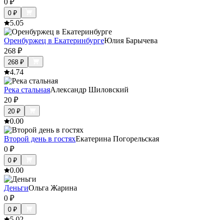
0
₽
0
₽
5.0
5
Оренбуржец в Екатеринбурге
Юлия Барычева
268
₽
268
₽
4.7
4
Река стальная
Александр Шиловский
20
₽
20
₽
0.0
0
Второй день в гостях
Екатерина Погорельская
0
₽
0
₽
0.0
0
Деньги
Ольга Жарина
0
₽
0
₽
5.0
2