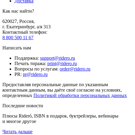
Доставка
Как нас найти?
620027
,
Россия
,
г. Екатеринбург, а/я 313
Контактный телефон
:
8 800 500 11 67
Написать нам
Поддержка
:
support@ridero.ru
Печать тиража
:
print@ridero.ru
Вопросы по услугам
:
order@ridero.ru
PR
:
pr@ridero.ru
Предоставляя персональные данные по указанным
контактным данным, вы даёте своё согласие на условиях,
определенных
Политикой обработки персональных данных
Последние новости
Плюсы Rideró, ISBN в подарок, буктрейлеры, вебинары
и многое другое
Читать дальше