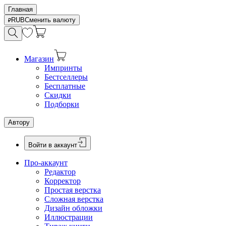
Главная
RUB
Сменить валюту
Магазин
Импринты
Бестселлеры
Бесплатные
Скидки
Подборки
Автору
Войти в аккаунт
Про-аккаунт
Редактор
Корректор
Простая верстка
Сложная верстка
Дизайн обложки
Иллюстрации