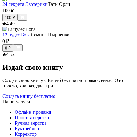
24 секрета Эзотерики
Тати Орли
100
₽
100
₽
4.4
9
12 чудес Бога
Ясмина Пырченко
0
₽
0
₽
4.5
2
Издай свою книгу
Создай свою книгу с Rideró бесплатно прямо сейчас. Это
просто, как раз, два, три!
Создать книгу бесплатно
Наши услуги
Офлайн-продажи
Простая верстка
Ручная верстка
Буктрейлер
Корректор