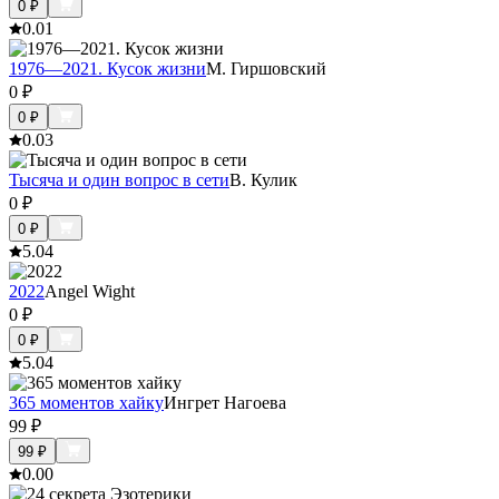
0
₽
0.0
1
1976—2021. Кусок жизни
М. Гиршовский
0
₽
0
₽
0.0
3
Тысяча и один вопрос в сети
В. Кулик
0
₽
0
₽
5.0
4
2022
Angel Wight
0
₽
0
₽
5.0
4
365 моментов хайку
Ингрет Нагоева
99
₽
99
₽
0.0
0