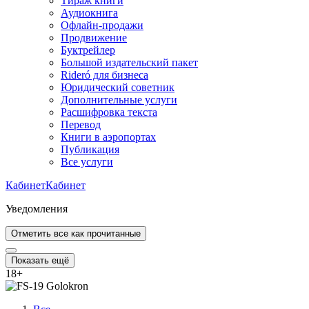
Тираж книги
Аудиокнига
Офлайн-продажи
Продвижение
Буктрейлер
Большой издательский пакет
Rideró для бизнеса
Юридический советник
Дополнительные услуги
Расшифровка текста
Перевод
Книги в аэропортах
Публикация
Все услуги
Кабинет
Кабинет
Уведомления
Отметить все как прочитанные
Показать ещё
18
+