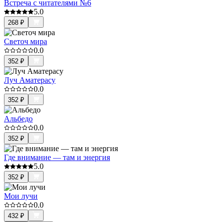
Встреча с читателями №6
5.0
268
₽
Светоч мира
0.0
352
₽
Луч Аматерасу
0.0
352
₽
Альбедо
0.0
352
₽
Где внимание — там и энергия
5.0
352
₽
Мои лучи
0.0
432
₽