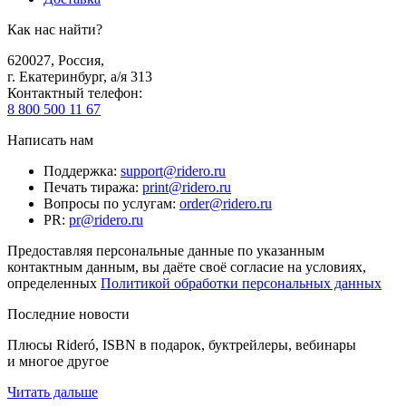
Как нас найти?
620027
,
Россия
,
г. Екатеринбург, а/я 313
Контактный телефон
:
8 800 500 11 67
Написать нам
Поддержка
:
support@ridero.ru
Печать тиража
:
print@ridero.ru
Вопросы по услугам
:
order@ridero.ru
PR
:
pr@ridero.ru
Предоставляя персональные данные по указанным
контактным данным, вы даёте своё согласие на условиях,
определенных
Политикой обработки персональных данных
Последние новости
Плюсы Rideró, ISBN в подарок, буктрейлеры, вебинары
и многое другое
Читать дальше