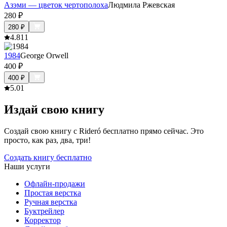
Азэми — цветок чертополоха
Людмила Ржевская
280
₽
280
₽
4.8
11
1984
George Orwell
400
₽
400
₽
5.0
1
Издай свою книгу
Создай свою книгу с Rideró бесплатно прямо сейчас. Это
просто, как раз, два, три!
Создать книгу бесплатно
Наши услуги
Офлайн-продажи
Простая верстка
Ручная верстка
Буктрейлер
Корректор