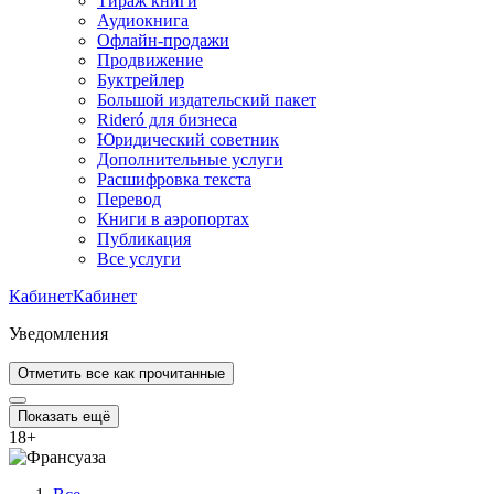
Тираж книги
Аудиокнига
Офлайн-продажи
Продвижение
Буктрейлер
Большой издательский пакет
Rideró для бизнеса
Юридический советник
Дополнительные услуги
Расшифровка текста
Перевод
Книги в аэропортах
Публикация
Все услуги
Кабинет
Кабинет
Уведомления
Отметить все как прочитанные
Показать ещё
18
+