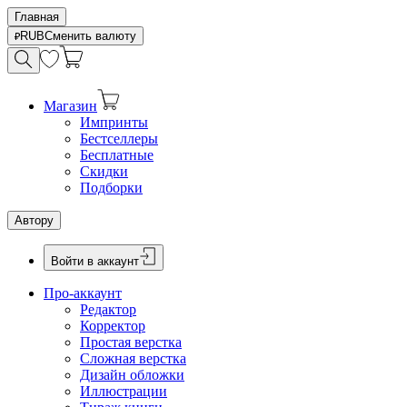
Главная
RUB
Сменить валюту
Магазин
Импринты
Бестселлеры
Бесплатные
Скидки
Подборки
Автору
Войти в аккаунт
Про-аккаунт
Редактор
Корректор
Простая верстка
Сложная верстка
Дизайн обложки
Иллюстрации