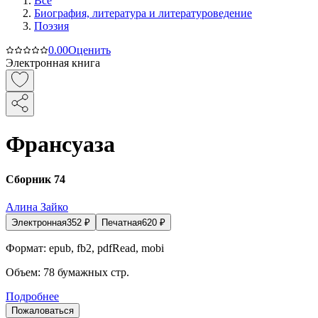
Все
Биография, литература и литературоведение
Поэзия
0.0
0
Оценить
Электронная книга
Франсуаза
Сборник 74
Алина Зайко
Электронная
352
₽
Печатная
620
₽
Формат:
epub, fb2, pdfRead, mobi
Объем:
78
бумажных стр.
Подробнее
Пожаловаться