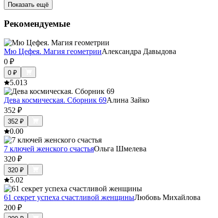
Показать ещё
Рекомендуемые
Мю Цефея. Магия геометрии
Александра Давыдова
0
₽
0
₽
5.0
13
Дева космическая. Сборник 69
Алина Зайко
352
₽
352
₽
0.0
0
7 ключей женского счастья
Ольга Шмелева
320
₽
320
₽
5.0
2
61 секрет успеха счастливой женщины
Любовь Михайлова
200
₽