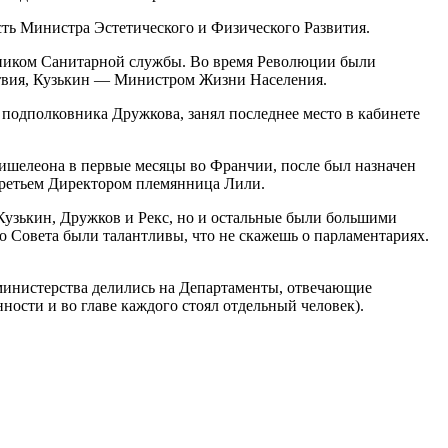
сть Министра Эстетического и Физического Развития.
льником Санитарной службы. Во время Революции были
твия, Кузькин — Министром Жизни Населения.
 подполковника Дружкова, занял последнее место в кабинете
ишелеона в первые месяцы во Франчии, после был назначен
Третьем Директором племянница Лили.
Кузькин, Дружков и Рекс, но и остальные были большими
о Совета были талантливы, что не скажешь о парламентариях.
 министерства делились на Департаменты, отвечающие
сти и во главе каждого стоял отдельный человек).