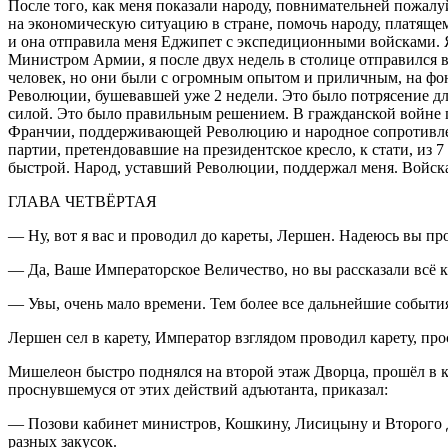
После того, как меня показали народу, повнимательней пожалуй
на экономическую ситуацию в стране, помочь народу, платящ
и она отправила меня Еджипет с экспедиционными войсками. Я 
Министром Армии, я после двух недель в столице отправился 
человек, но они были с огромным опытом и приличным, на фон
Революции, бушевавшей уже 2 недели. Это было потрясение для
силой. Это было правильным решением. В гражданской войне
Франчии, поддерживающей Революцию и народное сопротивлени
партии, претендовавшие на
президент
ское кресло, к стати, и
быстрой. Народ, уставший Революции, поддержал меня. Войска 
ГЛАВА ЧЕТВЁРТАЯ
— Ну, вот я вас и проводил до кареты, Лершен. Надеюсь вы про
— Да, Ваше Императорское Величество, но вы рассказали всё ка
— Увы, очень мало времени. Тем более все дальнейшие события 
Лершен сел в карету, Император взглядом проводил карету, про
Мишелеон быстро поднялся на второй этаж Дворца, прошёл в ка
проснувшемуся от этих действий адъютанта, приказал:
— Позови кабинет министров, Кошкину, Лисицыну и Второго Д
разных закусок.