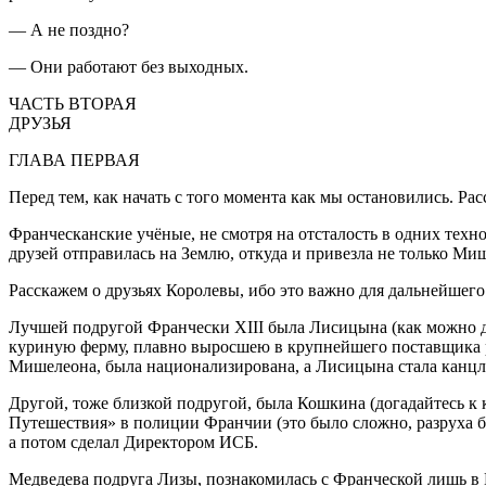
— А не поздно?
— Они работают без выходных.
ЧАСТЬ ВТОРАЯ
ДРУЗЬЯ
ГЛАВА ПЕРВАЯ
Перед тем, как начать с того момента как мы остановились. Ра
Франческанские учёные, не смотря на отсталость в одних техн
друзей отправилась на Землю, откуда и привезла не только Мище
Расскажем о друзьях Королевы, ибо это важно для дальнейшего
Лучшей подругой Франчески XIII была Лисицына (как можно дог
куриную ферму, плавно выросшею в крупнейшего поставщика ра
Мишелеона, была
нацио
нализирована, а Лисицына стала канц
Другой, тоже близкой подругой, была Кошкина (догадайтесь к
Путешествия» в полиции Франчии (это было сложно, разруха 
а потом сделал Директором ИСБ
.
Медведев
а подруга Лизы, познакомилась с Франческой лишь 