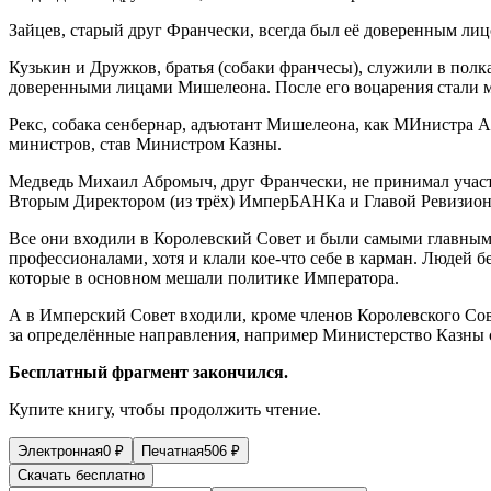
Зайцев, старый друг Франчески, всегда был её доверенным ли
Кузькин и Дружков, братья (собаки франчесы), служили в по
доверенными лицами Мишелеона. После его воцарения стали
Рекс, собака сенбернар, адъютант Мишелеона, как МИнистра А
министров, став Министром Казны.
Медведь Михаил Абромыч, друг Франчески, не принимал участ
Вторым Директором (из трёх) ИмперБАНКа и Главой Ревизион
Все они входили в Королевский Совет и были самыми главными
профессионалами, хотя и клали кое-что себе в карман. Людей 
которые в основном мешали политике Императора.
А в Имперский Совет входили, кроме
член
ов Королевского Сов
за определённые направления, например Министерство Казны 
Бесплатный фрагмент закончился.
Купите книгу, чтобы продолжить чтение.
Электронная
0
₽
Печатная
506
₽
Скачать бесплатно