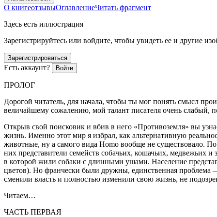
О книге
отзывы
Оглавление
Читать фрагмент
Здесь есть иллюстрация
Зарегистрируйтесь или войдите, чтобы увидеть ее и другие из
Зарегистрироваться
Есть аккаунт?
Войти
ПРОЛОГ
Дорогой читатель, для начала, чтобы ты мог понять смысл пр
величайшему сожалению, мой талант писателя очень слабый, 
Открыв свой поисковик и вбив в него «Противоземля» вы узна
жизнь. Именно этот мир я избрал, как альтернативную реально
животные, ну а самого вида Homo вообще не существовало. По
них представители семейств собачьих, кошачьих, медвежьих и 
в которой жили собаки с длинными ушами. Население представ
цветов). Но франчески были дружны, единственная проблема —
сменили власть и полностью изменили свою жизнь, не подозрева
Читаем…
ЧАСТЬ ПЕРВАЯ