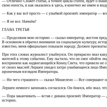
— Отлично! Сюжет статьи, а точнее цикла статей, будет о Вашей
свою юность, и как оказались в здесь, я конечно же имею в вид
— Как у вас всё просто — с улыбкой произнёс император — вс
— Я не все. Начнём?
ГЛАВА ТРЕТЬЯ
— Продолжим мою историю — сказал император, жестом предлаг
В основном я обратил внимание на социальную культуру, истор
известно, меня официально показали народу. Должен признатьс
При этих словах журналист улыбнулся. Он прекрасно знал как
жителей к этому событию. Ему льстило, что он смог обойти л
восприняли как надвигающийся Конец Света. что привело не с
от своих мыслей Лершен увидел хитро улыбающееся лицо Импе
ироничным взглядом Императора.
— Ни чего страшного — сказал Мишелеон — Все совершают оши
Лершен немного запинаясь согласился. Он боялся, ибо знал, чт
— Пора заканчивать — встав с дивана произнёс Император — Д
истории.