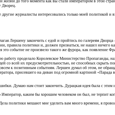
 жизни до того момента как вы стали императором в этой стране.
у Дворец.
е другие журналисты интересовались только моей политикой и в
ая Лершену закончить с едой и пройтись по галереям Дворца — 
ии, правила политики и, должен признаться, не нашел ничего к
я это событие не произвело такого же фурора, как появление Фр
ую работу проделало Королевское Министерство Пропаганды, нах
юдей со всей их предусмотрительностью, не способных скрыть 
овсем к позитивным событиям. Лершен думал об этом, не обращ
ратора, присевшего на диван под огромной картиной «Парада в
бки. Думаю нам стоит закончить. Дурацкая идея была с этим и
о Император, каким бы хорошим человеком он был, не терпит ког
ела политики мешают мне уделить вам много времени, я провож