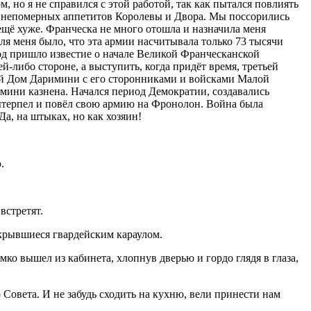
 но я не справился с этой работой, так как пытался повлиять
я непомерных аппетитов Королевы и Двора. Мы поссорились
 ещё хуже. Франческа не много отошла и назначила меня
ля меня было, что эта армии насчитывала только 73 тысячи
од пришло известие о начале Великой Франческанской
-либо стороне, а выступить, когда придёт время, третьей
ий Дом Даримини
с его сторонниками и войсками Малой
мини казнена. Начался период Демократии, создавались
 вытерпел и повёл свою армию на Фронолон
. Война была
а, на штыках, но как хозяин!
.
встретят.
закрывшиеся гвардейским караулом.
о вышел из кабинета, хлопнув дверью и гордо глядя в глаза,
вета. И не забудь сходить на кухню, вели принести нам