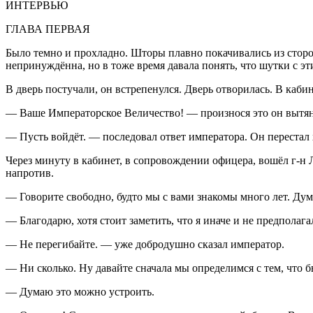
ИНТЕРВЬЮ
ГЛАВА ПЕРВАЯ
Было темно и прохладно. Шторы плавно покачивались из сторон
непринуждённа, но в тоже время давала понять, что шутки с э
В дверь постучали, он встрепенулся. Дверь отворилась. В каб
— Ваше Императорское Величество! — произнося это он вытя
— Пусть войдёт. — последовал ответ императора. Он перестал хо
Через минуту в кабинет, в сопровождении офицера, вошёл г-н 
напротив.
— Говорите свободно, будто мы с вами знакомы много лет. Дум
— Благодарю, хотя стоит заметить, что я иначе и не предполага
— Не перегибайте. — уже добродушно сказал император.
— Ни сколько. Ну давайте сначала мы определимся с тем, что б
— Думаю это можно устроить.