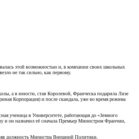
совалась этой возможностью и, в компании своих школьных
езло не так сильно, как первому.
олы, а в юности, став Королевой, Франческа подарила Лизе
иная Корпорация) и после скандала, уже во время режима
сная ученица в Университете, работающая до «Земного
у и он назначил её сначала Премьер Министром Франчии,
заняв должность Министра Внешний Политики.