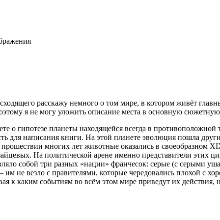
ображения
оисходящего расскажу немного о том мире, в котором живёт гла
поэтому я не могу уложить описание места в основную сюжетну
ете о гипотезе планеты находящейся всегда в противоположной 
сть для написания книги. На этой планете эволюция пошла друг
 прошествии многих лет животные оказались в своеобразном XI
зайцевых. На политической арене именно представители этих ци
ляло собой три разных «нации» франчесок: серые (с серыми уша
 им не везло с правителями, которые чередовались плохой с х
я к каким событиям во всём этом мире приведут их действия, но