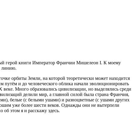
вный герой книги Император Франчии Мишелеон I. К моему
ю линию.
точке орбиты Земли, на которой теоретически может находится
им путём и до человеческого облика начали эволюционировать
X веке. Много образовались цивилизации, но выделялись среди
вилизаций делили мир, а главной силой была страна Франчия,
ми), белые (с белыми ушами) и разноцветные (с ушами других
орошим уже более шести веков. Однажды они не вытерпели
 об этом я и расскажу здесь.