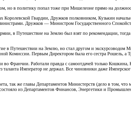
цом, но в политику попал тоже при Мишелеоне прямо на должно
лках Королевской Гвардии, Дружков полковником, Кузькин нача
 министрами. Дружков — Министром Государственного Спокойс
рмии, в Путешествие на Землю был взят по рекомендации, тогда
ие в Путешествии на Землю, но стал другом и экскурсоводом М
ной Комиссии. Первым Директором была его сестра Рошель, а 
 во Франчии. Работали правда с самоотдачей только Кошкина, 
без таланта Император не держал. Все чиновники даже Имперског
ета, так же главы Департаментов Министерств (дело в том, что
состояло из Департаментов Финансов, Энергетики и Промышленно