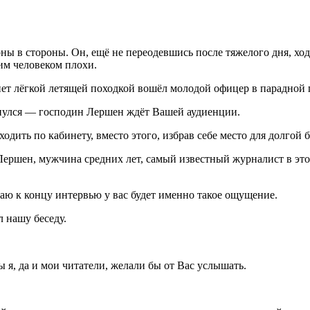
ы в стороны. Он, ещё не переодевшись после тяжелого дня, ход
тим человеком плохи.
инет лёгкой летящей походкой вошёл молодой офицер в парадной 
нулся — господин Лершен ждёт Вашей аудиенции.
дить по кабинету, вместо этого, избрав себе место для долгой б
Лершен, мужчина средних лет, самый известный журналист в это
аю к концу интервью у вас будет именно такое ощущение.
л нашу беседу.
ы я, да и мои читатели, желали бы от Вас услышать.