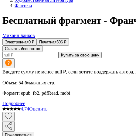
Художественная литература
Фэнтези
Бесплатный фрагмент - Фран
Михаил Байков
Электронная
0
₽
Печатная
506
₽
Скачать бесплатно
Купить за свою цену
Введите сумму не менее null ₽, если хотите поддержать автора,
Объем:
54
бумажных стр.
Формат:
epub, fb2, pdfRead, mobi
Подробнее
4.7
4
Оценить
Пожаловаться