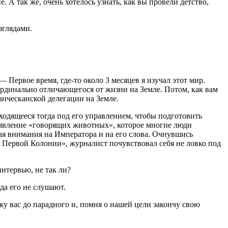
 А так же, очень хотелось узнать, как вы провели детство,
зглядами.
Первое время, где-то около 3 месяцев я изучал этот мир.
ардинально отличающегося от жизни на Земле. Потом, как вам
анческанской делегации на Земле.
одящееся тогда под его управлением, чтобы подготовить
появление «говорящих животных», которое многие люди
ая внимания на Императора и на его слова. Очнувшись
 Первой Колонии», журналист почувствовал себя не ловко под
нтервью, не так ли?
да его не слушают.
у вас до парадного и, помня о нашей цели закончу свою