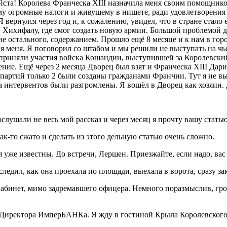
ста! Королева Франческа XIII назначила меня своим помощником,
ему огромные налоги и живущему в нищете, ради удовлетворени
вернулся через год и, к сожалению, увидел, что в стране стало
в Хихифалу
, где смог создать новую армии. Большой проблемой д
е остального, содержанием. Прошло ещё 8 месяце и к нам в гор
 меня. Я поговорил со штабом и мы решили не выступать на чьей
 приняли участия войска Кошандии, выступившей за Королевск
е. Ещё через 2 месяца Дворец был взят и Франческа XIII Дари
з 7 партий только 2 были созданы гражданами Франчии. Тут я не
интервентов были разгромлены. Я вошёл в Дворец как хозяин. Д
слушали не весь мой рассказ и через месяц я прочту вашу статью
к-то сжато и сделать из этого дельную статью очень сложно.
уже известны. До встречи, Лершен. Приезжайте, если надо, вас 
следил, как она проехала по площади, выехала в ворота, сразу 
бинет, мимо задремавшего офицера. Немного поразмыслив, громк
иректора ИмперБАНКа. Я жду в гостиной Крыла Королевского Со