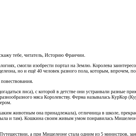
сскажу тебе, читатель, Историю Франчии.
ологиях, смогли изобрести портал на Землю. Королева заинтере
леона, но и ещё 40 человек разного пола, которым, впрочем, пов
 повествования.
адаться лиса), с которой в детстве они устраивали разные прик
знообразного мяса Королевству. Ферма называлась КурКор (Кур
лером
.
 каким животным она принадлежала), отличница в школе, прекра
была и там). Кошкина своим живым умом понравилась Мишелеон
в Путешествии, а при Мишелеоне стала одним из 5 министров, 