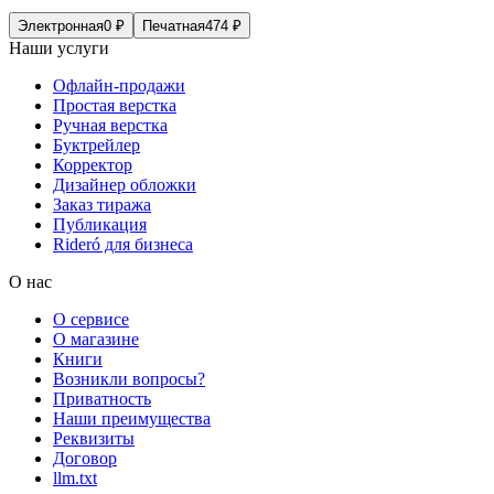
Электронная
0
₽
Печатная
474
₽
Наши услуги
Офлайн-продажи
Простая верстка
Ручная верстка
Буктрейлер
Корректор
Дизайнер обложки
Заказ тиража
Публикация
Rideró для бизнеса
О нас
О сервисе
О магазине
Книги
Возникли вопросы?
Приватность
Наши преимущества
Реквизиты
Договор
llm.txt