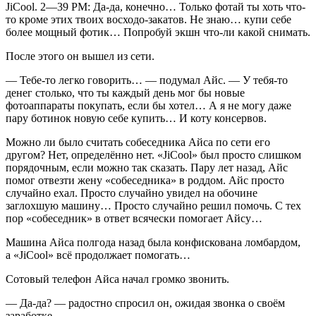
JiCool. 2—39 РM: Да-да, конечно… Только фотай ты хоть что-
то кроме этих твоих восходо-закатов. Не знаю… купи себе
более мощный фотик… Попробуй экшн что-ли какой снимать.
После этого он вышел из сети.
— Тебе-то легко говорить… — подумал Айс. — У тебя-то
денег столько, что ты каждый день мог бы новые
фотоаппараты покупать, если бы хотел… А я не могу даже
пару ботинок новую себе купить… И коту консервов.
Можно ли было считать собеседника Айса по сети его
другом? Нет, определённо нет. «JiCool» был просто слишком
порядочным, если можно так сказать. Пару лет назад, Айс
помог отвезти жену «собеседника» в роддом. Айс просто
случайно ехал. Просто случайно увидел на обочине
заглохшую машину… Просто случайно решил помочь. С тех
пор «собеседник» в ответ всячески помогает Айсу…
Машина Айса полгода назад была конфискована ломбардом,
а «JiCool» всё продолжает помогать…
Сотовый телефон Айса начал громко звонить.
— Да-да? — радостно спросил он, ожидая звонка о своём
заработке.