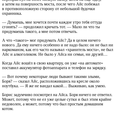
а затем на поверхность моста, после чего Айс побежал
в противоположную сторону от небольшой будочки
охранника.
— Думаешь, мне хочется почти каждое утро тебя оттуда
сгонять? — продолжил кричать тот. — Мало ли что ты
придумаешь такого, а мне потом отвечать.
А что «такого» мог придумать Айс? Да в целом ничего
нового. Да ему ничего особенно и не надо было: он не был ни
наркоман
ом, как его часто называл «хранитель моста», не был
Айс и
алкогол
иком. Не было у Айса ни семьи, ни друзей…
Когда Айс вошёл в свою квартиру, он уже «на автомате»
поставил аккумулятор фотоаппарата и телефон на зарядку.
— Вот почему некоторые люди бывают такими злыми,
Боря? — сказал Айс, расположившись на кресле около
ноутбука. — Я же не вандал какой… Выживаю, как умею.
Борис задумчиво посмотрел на Айса. Боря ничего не ответил.
Может, потому что не ел уже целые сутки и был этим крайне
недоволен, а может, потому что был простым домашним
котом.