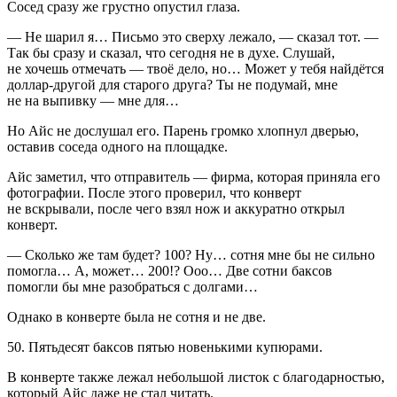
Сосед сразу же грустно опустил глаза.
— Не шарил я… Письмо это сверху лежало, — сказал тот. —
Так бы сразу и сказал, что сегодня не в духе. Слушай,
не хочешь отмечать — твоё дело, но… Может у тебя найдётся
доллар-другой для старого друга? Ты не подумай, мне
не на выпивку — мне для…
Но Айс не дослушал его. Парень громко хлопнул дверью,
оставив соседа одного на площадке.
Айс заметил, что отправитель — фирма, которая приняла его
фотографии. После этого проверил, что конверт
не
вскры
вали, после чего взял нож и аккуратно открыл
конверт.
— Сколько же там будет? 100? Ну… сотня мне бы не сильно
помогла… А, может… 200!? Ооо… Две сотни баксов
помогли бы мне разобраться с долгами…
Однако в конверте была не сотня и не две.
50. Пятьдесят баксов пятью новенькими купюрами.
В конверте также лежал небольшой листок с благодарностью,
который Айс даже не стал читать.