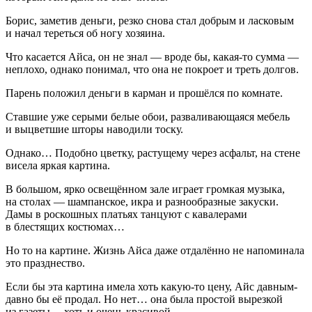
Борис, заметив деньги, резко снова стал добрым и
ласк
овым
и начал тереться об ногу хозяина.
Что касается Айса, он не знал — вроде бы, какая-то сумма —
неплохо, однако понимал, что она не покроет и треть долгов.
Парень положил деньги в карман и прошёлся по комнате.
Ставшие уже серыми белые обои, разваливающаяся мебель
и выцветшие шторы наводили тоску.
Однако… Подобно цветку, растущему через асфальт, на стене
висела яркая картина.
В большом, ярко освещённом зале играет громкая музыка,
на столах —
шампанск
ое, икра и разнообразные закуски.
Дамы в роскошных платьях танцуют с кавалерами
в блестящих костюмах…
Но то на картине. Жизнь Айса даже отдалённо не напоминала
это празднество.
Если бы эта картина имела хоть какую-то цену, Айс давным-
давно бы её продал. Но нет… она была простой вырезкой
из газеты… хоть и очень красивой.