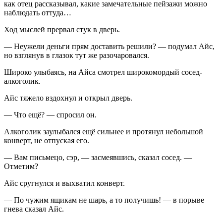
как отец рассказывал, какие замечательные пейзажи можно
наблюдать оттуда…
Ход мыслей прервал стук в дверь.
— Неужели деньги прям доставить решили? — подумал Айс,
но взглянув в глазок тут же разочаровался.
Широко улыбаясь, на Айса смотрел широкомордый сосед-
алкогол
ик.
Айс тяжело вздохнул и открыл дверь.
— Что ещё? — спросил он.
Алкогол
ик заулыбался ещё сильнее и протянул небольшой
конверт, не отпуская его.
— Вам письмецо, сэр, — засмеявшись, сказал сосед. —
Отметим?
Айс сругнулся и выхватил конверт.
— По чужим ящикам не шарь, а то получишь! — в порыве
гнева сказал Айс.