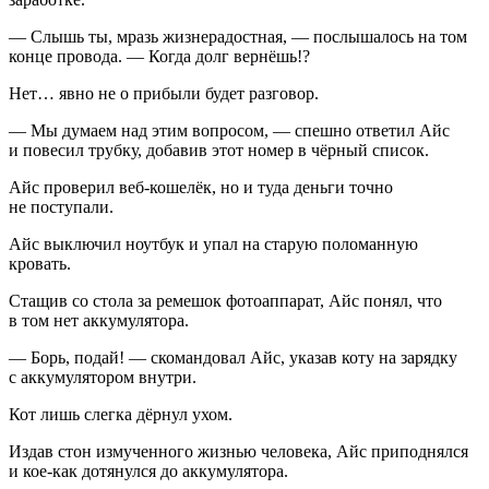
— Слышь ты, мразь жизнерадостная, — послышалось на том
конце провода. — Когда долг вернёшь!?
Нет… явно не о прибыли будет разговор.
— Мы думаем над этим вопросом, — спешно ответил Айс
и
повеси
л трубку, добавив этот номер в чёрный список.
Айс проверил веб-кошелёк, но и туда деньги точно
не поступали.
Айс выключил ноутбук и упал на старую поломанную
кровать.
Стащив со стола за ремешок фотоаппарат, Айс понял, что
в том нет аккумулятора.
— Борь, подай! — скомандовал Айс, указав коту на зарядку
с аккумулятором внутри.
Кот лишь слегка дёрнул ухом.
Издав стон измученного жизнью человека, Айс приподнялся
и кое-как дотянулся до аккумулятора.