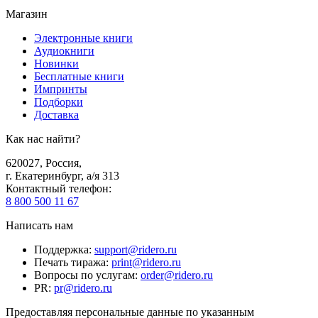
Магазин
Электронные книги
Аудиокниги
Новинки
Бесплатные книги
Импринты
Подборки
Доставка
Как нас найти?
620027
,
Россия
,
г. Екатеринбург, а/я 313
Контактный телефон
:
8 800 500 11 67
Написать нам
Поддержка
:
support@ridero.ru
Печать тиража
:
print@ridero.ru
Вопросы по услугам
:
order@ridero.ru
PR
:
pr@ridero.ru
Предоставляя персональные данные по указанным