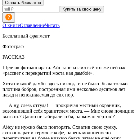
Скачать бесплатно
Купить за свою цену
О книге
Оглавление
Читать
Бесплатный фрагмент
Фотограф
РАССКАЗ
Щелчок фотоаппарата. Айс запечатлил всё тот же пейзаж —
«рассвет с перекрытий моста над дамбой».
Хотя никакой дамбы здесь никогда и не было. Была только
плотина бобров, построенная ими несколько десятков лет
назад и непокидаемая до сих пор.
— А ну, слезь оттуда! — прокричал местный охранник,
возомнивший себя хранителем моста. — Мне снова полицию
вызвать? Давно не забирали тебя,
наркоман
чёртов!?
Айсу не нужно было повторять. Схватив свою сумку,
фотоаппарат и термос с кофе, парень молниеносно
перепрыгнул на более низкую балку, затем на ещё одну,