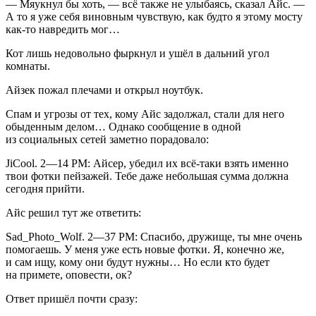
— Мяукнул бы хоть, — всё также не улыбаясь, сказал Айс. —
А то я уже себя
вино
вным чувствую, как будто я этому мосту
как-то навредить мог…
Кот лишь недовольно фыркнул и ушёл в дальний угол
комнаты.
Айзек пожал плечами и открыл ноутбук.
Спам и угрозы от тех, кому Айс задолжал, стали для него
обыденным делом… Однако сообщение в одной
из социальных сетей заметно порадовало:
JiCool. 2—14 РМ: Айсер, убедил их всё-таки взять именно
твои фотки пейзажей. Тебе даже небольшая сумма должна
сегодня прийти.
Айс решил тут же ответить:
Sad_Photo_Wolf. 2—37 РM: Спасибо, дружище, ты мне очень
помогаешь. У меня уже есть новые фотки. Я, конечно же,
и сам ищу, кому они будут нужны… Но если кто будет
на примете, оповести, ок?
Ответ пришёл почти сразу: