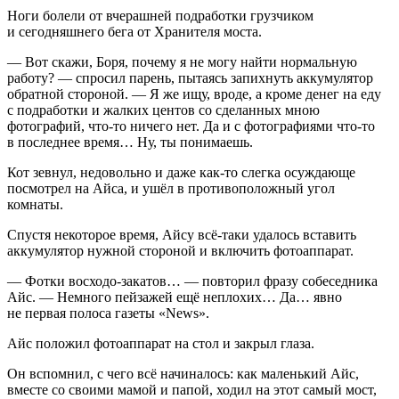
Ноги болели от вчерашней подработки грузчиком
и сегодняшнего бега от Хранителя моста.
— Вот скажи, Боря, почему я не могу найти нормальную
работу? — спросил парень, пытаясь запихнуть аккумулятор
обратной стороной. — Я же ищу, вроде, а кроме денег на еду
с подработки и жалких центов со сделанных мною
фотографий, что-то ничего нет. Да и с фотографиями что-то
в последнее время… Ну, ты понимаешь.
Кот зевнул, недовольно и даже как-то слегка осуждающе
посмотрел на Айса, и ушёл в противоположный угол
комнаты.
Спустя некоторое время, Айсу всё-таки удалось вставить
аккумулятор нужной стороной и включить фотоаппарат.
— Фотки восходо-закатов… — повторил фразу собеседника
Айс. — Немного пейзажей ещё неплохих… Да… явно
не первая полоса газеты «News».
Айс положил фотоаппарат на стол и закрыл глаза.
Он вспомнил, с чего всё начиналось: как маленький Айс,
вместе со своими мамой и папой, ходил на этот самый мост,