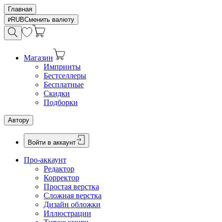
Главная
RUB
Сменить валюту
Магазин
Импринты
Бестселлеры
Бесплатные
Скидки
Подборки
Автору
Войти в аккаунт
Про-аккаунт
Редактор
Корректор
Простая верстка
Сложная верстка
Дизайн обложки
Иллюстрации