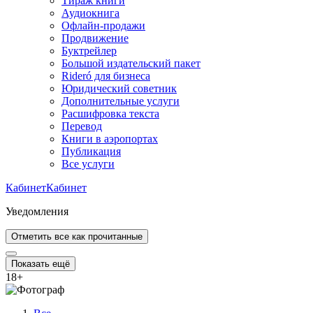
Тираж книги
Аудиокнига
Офлайн-продажи
Продвижение
Буктрейлер
Большой издательский пакет
Rideró для бизнеса
Юридический советник
Дополнительные услуги
Расшифровка текста
Перевод
Книги в аэропортах
Публикация
Все услуги
Кабинет
Кабинет
Уведомления
Отметить все как прочитанные
Показать ещё
18
+