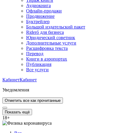
Тираж книги
Аудиокнига
Офлайн-продажи
Продвижение
Буктрейлер
Большой издательский пакет
Rideró для бизнеса
Юридический советник
Дополнительные услуги
Расшифровка текста
Перевод
Книги в аэропортах
Публикация
Все услуги
Кабинет
Кабинет
Уведомления
Отметить все как прочитанные
Показать ещё
18
+