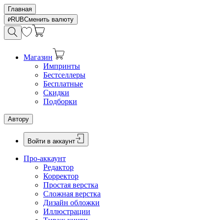
Главная
RUB
Сменить валюту
Магазин
Импринты
Бестселлеры
Бесплатные
Скидки
Подборки
Автору
Войти в аккаунт
Про-аккаунт
Редактор
Корректор
Простая верстка
Сложная верстка
Дизайн обложки
Иллюстрации