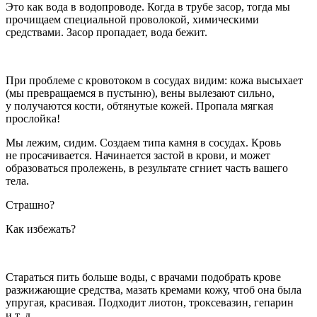
Это как вода в водопроводе. Когда в трубе засор, тогда мы
прочищаем специальной проволокой, химическими
средствами. Засор пропадает, вода бежит.
При проблеме с кровотоком в сосудах видим: кожа высыхает
(мы превращаемся в пустыню),
вены
вылезают сильно,
у получаются кости, обтянутые кожей. Пропала мягкая
прослойка!
Мы лежим, сидим. Создаем типа камня в сосудах. Кровь
не просачивается. Начинается застой в крови, и может
образоваться пролежень, в результате сгниет часть вашего
тела.
Страшно?
Как избежать?
Стараться пить больше воды, с врачами подобрать крове
разжижающие средства, мазать кремами кожу, чтоб она была
упругая, красивая. Подходит лиотон, троксевазин, гепарин
и т. д.