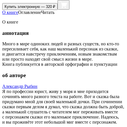
Купить
электронную — 320 ₽
О книге
Оглавление
Читать
О книге
аннотация
Много в мире одиноких людей и разных существ, но кто-то
пересиливает себя, как наш маленький персонаж из сказки,
и двигается навстречу приключениям, новым знакомствам
или просто находят свой смысл жизни в мире.
Книга публикуется в авторской орфографии и пунктуации
об авторе
Александр Рыбин
Я по профессии юрист, живу у моря и мне приходится
сочинять много разного текста на работе. Вот и сказка была
придумано мной для своей маленькой дочки. При сочинении
сказки первым делом я думал, что сказка должна быть доброй,
а маленький слушатель с читателем мог переживать вместе
с персонажем сказки его маленькое приключение. Надеюсь,
и вы проживёте этот небольшой миг вместе с персонажем.