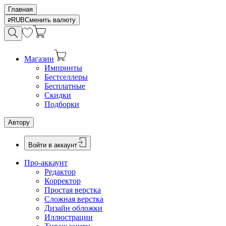
Главная
RUB
Сменить валюту
Магазин
Импринты
Бестселлеры
Бесплатные
Скидки
Подборки
Автору
Войти в аккаунт
Про-аккаунт
Редактор
Корректор
Простая верстка
Сложная верстка
Дизайн обложки
Иллюстрации