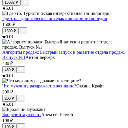
15092
₽
5.0
1
Где это. Туристическая интерактивная энциклопедия
1500
₽
1500
₽
0.0
1
Алгоритм продаж: Быстрый запуск и развитие отдела продаж.
Выпуск №1
Антон Берсерк
480
₽
480
₽
0.0
1
Что мужчину раздражает в женщине?
Оксана Крафт
200
₽
200
₽
5.0
1
Бродячий музыкант
Алексей Тенчой
108
₽
108
₽