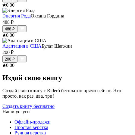
0.0
0
Энергия Рода
Оксана Гордина
488
₽
488
₽
0.0
0
Адаптация в США
Булат Шагжин
200
₽
200
₽
0.0
0
Издай свою книгу
Создай свою книгу с Rideró бесплатно прямо сейчас. Это
просто, как раз, два, три!
Создать книгу бесплатно
Наши услуги
Офлайн-продажи
Простая верстка
Ручная верстка