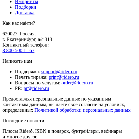
Импринты
Подборки
Доставка
Как нас найти?
620027
,
Россия
,
г. Екатеринбург, а/я 313
Контактный телефон
:
8 800 500 11 67
Написать нам
Поддержка
:
support@ridero.ru
Печать тиража
:
print@ridero.ru
Вопросы по услугам
:
order@ridero.ru
PR
:
pr@ridero.ru
Предоставляя персональные данные по указанным
контактным данным, вы даёте своё согласие на условиях,
определенных
Политикой обработки персональных данных
Последние новости
Плюсы Rideró, ISBN в подарок, буктрейлеры, вебинары
и многое другое