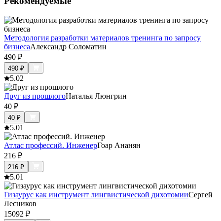
Рекомендуемые
Методология разработки материалов тренинга по запросу
бизнеса
Александр Соломатин
490
₽
490
₽
5.0
2
Друг из прошлого
Наталья Люнгрин
40
₽
40
₽
5.0
1
Атлас профессий. Инженер
Гоар Ананян
216
₽
216
₽
5.0
1
Гизаурус как инструмент лингвистической дихотомии
Сергей
Лесников
15092
₽