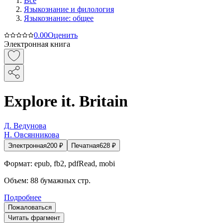
Все
Языкознание и филология
Языкознание: общее
0.0
0
Оценить
Электронная книга
Explore it. Britain
Д. Ведунова
Н. Овсянникова
Электронная
200
₽
Печатная
628
₽
Формат:
epub, fb2, pdfRead, mobi
Объем:
88
бумажных стр.
Подробнее
Пожаловаться
Читать фрагмент