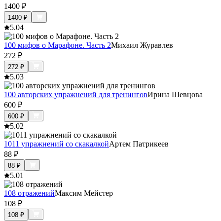
1400
₽
1400
₽
5.0
4
100 мифов о Марафоне. Часть 2
Михаил Журавлев
272
₽
272
₽
5.0
3
100 авторских упражнений для тренингов
Ирина Шевцова
600
₽
600
₽
5.0
2
1011 упражнений со скакалкой
Артем Патрикеев
88
₽
88
₽
5.0
1
108 отражений
Максим Мейстер
108
₽
108
₽