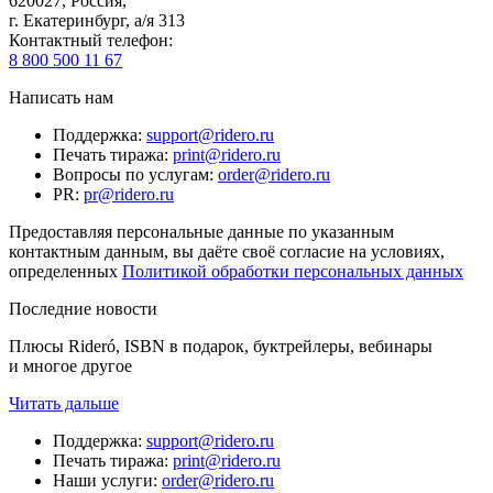
620027
,
Россия
,
г. Екатеринбург, а/я 313
Контактный телефон
:
8 800 500 11 67
Написать нам
Поддержка
:
support@ridero.ru
Печать тиража
:
print@ridero.ru
Вопросы по услугам
:
order@ridero.ru
PR
:
pr@ridero.ru
Предоставляя персональные данные по указанным
контактным данным, вы даёте своё согласие на условиях,
определенных
Политикой обработки персональных данных
Последние новости
Плюсы Rideró, ISBN в подарок, буктрейлеры, вебинары
и многое другое
Читать дальше
Поддержка
:
support@ridero.ru
Печать тиража
:
print@ridero.ru
Наши услуги
:
order@ridero.ru