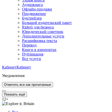
Тираж книги
Аудиокнига
Офлайн-продажи
Продвижение
Буктрейлер
Большой издательский пакет
Rideró для бизнеса
Юридический советник
Дополнительные услуги
Расшифровка текста
Перевод
Книги в аэропортах
Публикация
Все услуги
Кабинет
Кабинет
Уведомления
Отметить все как прочитанные
Показать ещё
12
+