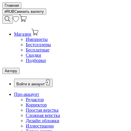
Главная
RUB
Сменить валюту
Магазин
Импринты
Бестселлеры
Бесплатные
Скидки
Подборки
Автору
Войти в аккаунт
Про-аккаунт
Редактор
Корректор
Простая верстка
Сложная верстка
Дизайн обложки
Иллюстрации