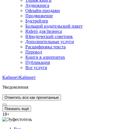
Тираж книги
Аудиокнига
Офлайн-продажи
Продвижение
Буктрейлер
Большой издательский пакет
Rideró для бизнеса
Юридический советник
Дополнительные услуги
Расшифровка текста
Перевод
Книги в аэропортах
Публикация
Все услуги
Кабинет
Кабинет
Уведомления
Отметить все как прочитанные
Показать ещё
18
+