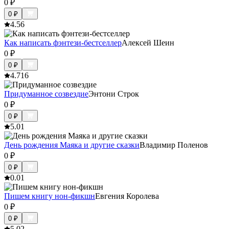
0
₽
0
₽
4.5
6
Как написать фэнтези-бестселлер
Алексей Шеин
0
₽
0
₽
4.7
16
Придуманное созвездие
Энтони Строк
0
₽
0
₽
5.0
1
День рождения Маяка и другие сказки
Владимир Поленов
0
₽
0
₽
0.0
1
Пишем книгу нон-фикшн
Евгения Королева
0
₽
0
₽
5.0
2