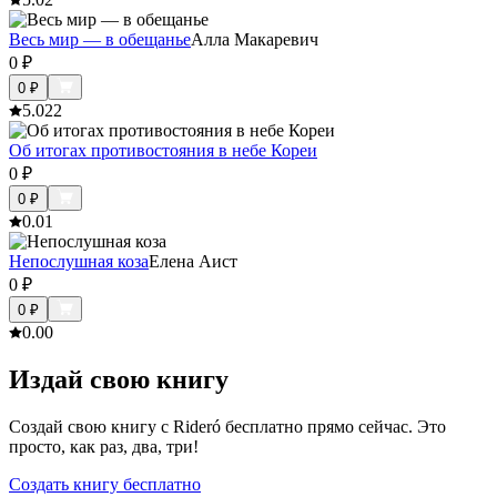
Весь мир — в обещанье
Алла Макаревич
0
₽
0
₽
5.0
22
Об итогах противостояния в небе Кореи
0
₽
0
₽
0.0
1
Непослушная коза
Елена Аист
0
₽
0
₽
0.0
0
Издай свою книгу
Создай свою книгу с Rideró бесплатно прямо сейчас. Это
просто, как раз, два, три!
Создать книгу бесплатно