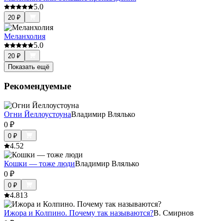
5.0
20
₽
Меланхолия
5.0
20
₽
Показать ещё
Рекомендуемые
Огни Йеллоустоуна
Владимир Влялько
0
₽
0
₽
4.5
2
Кошки — тоже люди
Владимир Влялько
0
₽
0
₽
4.8
13
Ижора и Колпино. Почему так называются?
В. Смирнов