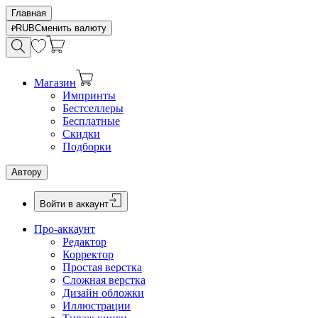
Главная
RUB
Сменить валюту
Магазин
Импринты
Бестселлеры
Бесплатные
Скидки
Подборки
Автору
Войти в аккаунт
Про-аккаунт
Редактор
Корректор
Простая верстка
Сложная верстка
Дизайн обложки
Иллюстрации