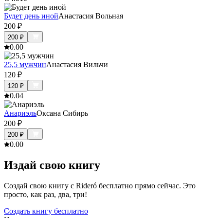
Будет день иной
Анастасия Вольная
200
₽
200
₽
0.0
0
25,5 мужчин
Анастасия Вильчи
120
₽
120
₽
0.0
4
Анариэль
Оксана Сибирь
200
₽
200
₽
0.0
0
Издай свою книгу
Создай свою книгу с Rideró бесплатно прямо сейчас. Это
просто, как раз, два, три!
Создать книгу бесплатно