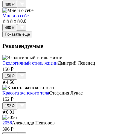
480
₽
Мне и о себе
0.0
480
₽
Показать ещё
Рекомендуемые
Экологичный стиль жизни
Дмитрий Левенец
150
₽
150
₽
4.5
6
Красота женского тела
Стефания Лукас
152
₽
152
₽
0.0
1
2056
Александр Невзоров
396
₽