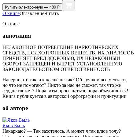
Купить
электронную — 480 ₽
О книге
Оглавление
Читать
О книге
аннотация
НЕЗАКОННОЕ ПОТРЕБЛЕНИЕ НАРКОТИЧЕСКИХ
СРЕДСТВ, ПСИХОТРОПНЫХ ВЕЩЕСТВ, ИХ АНАЛОГОВ
ПРИЧИНЯЕТ ВРЕД ЗДОРОВЬЮ, ИХ НЕЗАКОННЫЙ
ОБОРОТ ЗАПРЕЩЕН И ВЛЕЧЕТ УСТАНОВЛЕННУЮ
ЗАКОНОДАТЕЛЬСТВОМ ОТВЕТСТВЕННОСТЬ
Наверно это так, а как ещё не так? Об лучшем все мечтают,
но что не помогают? Никто за нас не сможет, так что же
сердце гложет? Пора всем просыпаться, пора объединяться!
Книга публикуется в авторской орфографии и пунктуации
об авторе
Яков Быль
Накаркаю? — Так захотелось. А может я так клюв точу?
Так, — ни с чего, но вдруг зарделось, Пока лишь сонно,