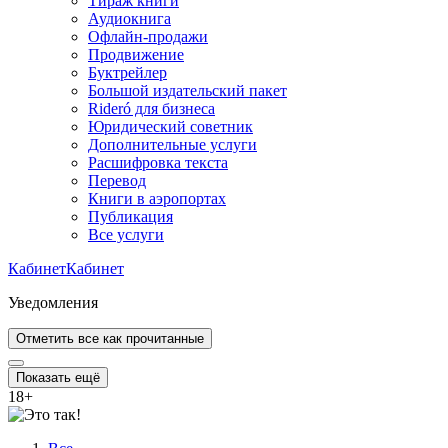
Тираж книги
Аудиокнига
Офлайн-продажи
Продвижение
Буктрейлер
Большой издательский пакет
Rideró для бизнеса
Юридический советник
Дополнительные услуги
Расшифровка текста
Перевод
Книги в аэропортах
Публикация
Все услуги
Кабинет
Кабинет
Уведомления
Отметить все как прочитанные
Показать ещё
18
+