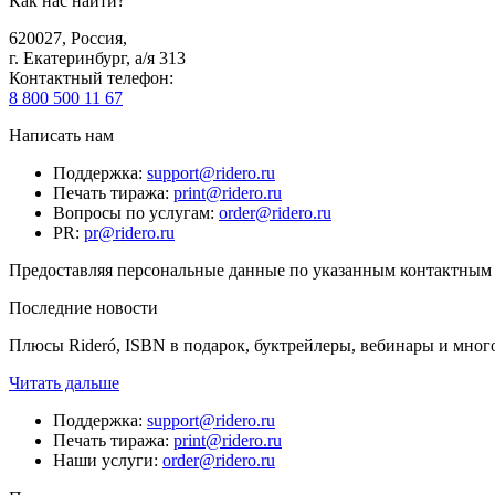
Как нас найти?
620027
,
Россия
,
г. Екатеринбург, а/я 313
Контактный телефон
:
8 800 500 11 67
Написать нам
Поддержка
:
support@ridero.ru
Печать тиража
:
print@ridero.ru
Вопросы по услугам
:
order@ridero.ru
PR
:
pr@ridero.ru
Предоставляя персональные данные по указанным контактным д
Последние новости
Плюсы Rideró, ISBN в подарок, буктрейлеры, вебинары и мног
Читать дальше
Поддержка
:
support@ridero.ru
Печать тиража
:
print@ridero.ru
Наши услуги
:
order@ridero.ru