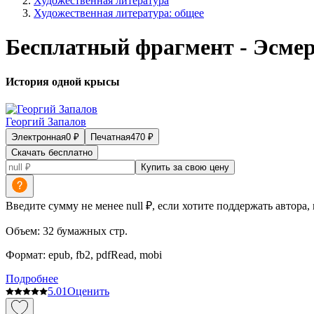
Художественная литература
Художественная литература: общее
Бесплатный фрагмент - Эсме
История одной крысы
Георгий Запалов
Электронная
0
₽
Печатная
470
₽
Скачать бесплатно
Купить за свою цену
Введите сумму не менее null ₽, если хотите поддержать автора,
Объем:
32
бумажных стр.
Формат:
epub, fb2, pdfRead, mobi
Подробнее
5.0
1
Оценить