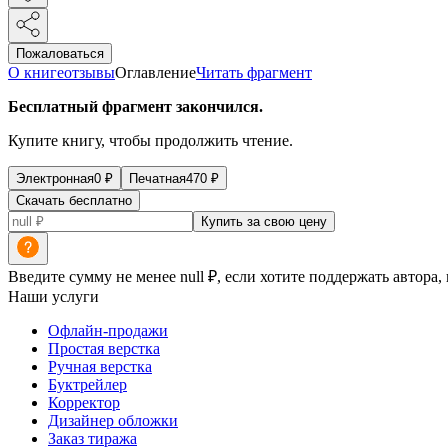
Пожаловаться
О книге
отзывы
Оглавление
Читать фрагмент
Бесплатный фрагмент закончился.
Купите книгу, чтобы продолжить чтение.
Электронная
0
₽
Печатная
470
₽
Скачать бесплатно
Купить за свою цену
Введите сумму не менее null ₽, если хотите поддержать автора,
Наши услуги
Офлайн-продажи
Простая верстка
Ручная верстка
Буктрейлер
Корректор
Дизайнер обложки
Заказ тиража