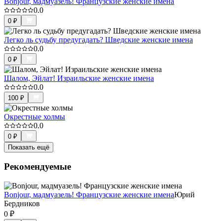
Bonjour, мадмуазель! Французские женские имена
0.0
0
₽
Легко ль судьбу предугадать? Шведские женские имена
0.0
0
₽
Шалом, Эйлат! Израильские женские имена
0.0
100
₽
Окрестные холмы
0.0
0
₽
Показать ещё
Рекомендуемые
Bonjour, мадмуазель! Французские женские имена
Юрий
Бердников
0
₽