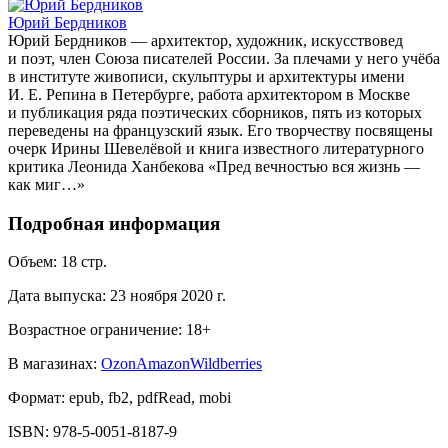
Юрий Бердников
Юрий Бердников — архитектор, художник, искусствовед
и поэт, член Союза писателей России. За плечами у него учёба
в институте живописи, скульптуры и архитектуры имени
И. Е. Репина в Петербурге, работа архитектором в Москве
и публикация ряда поэтических сборников, пять из которых
переведены на французский язык. Его творчеству посвящены
очерк Ирины Шевелёвой и книга известного литературного
критика Леонида Ханбекова «Пред вечностью вся жизнь —
как миг…»
Подробная информация
Объем:
18
стр.
Дата выпуска:
23 ноября 2020 г.
Возрастное ограничение:
18
+
В магазинах:
Ozon
Amazon
Wildberries
Формат:
epub, fb2, pdfRead, mobi
ISBN:
978-5-0051-8187-9