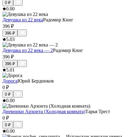
0
₽
0.0
0
Девушка из 22 века
Радомир Книг
396
₽
396
₽
5.0
3
Девушка из 22 века — 2
Радомир Книг
396
₽
396
₽
5.0
1
Дорога
Юрий Бердников
0
₽
0
₽
0.0
0
Дневники Архонта (Холодная комната)
Тарья Трест
0
₽
0
₽
0.0
0