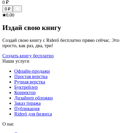
0
₽
0
₽
0.0
0
Издай свою книгу
Создай свою книгу с Rideró бесплатно прямо сейчас. Это
просто, как раз, два, три!
Создать книгу бесплатно
Наши услуги
Офлайн-продажи
Простая верстка
Ручная верстка
Буктрейлер
Корректор
Дизайнер обложки
Заказ тиража
Публикация
Rideró для бизнеса
О нас