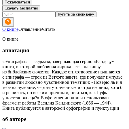
Пожаловаться
Скачать бесплатно
Купить за свою цену
О книге
Оглавление
Читать
О книге
аннотация
«Эпиграфы» — седьмая, завершающая серию «Рандеву»
книга, в которой любовная лирика легла на канву
из библейских сюжетов. Каждое стихотворение начинается
с эпиграфа — строк из Ветхого завета, где получает импульс
в развитии любовно-чувственной тематики: «Поверю ль и я
тебе на чужбине, чертам утончённым и строгим лица, хотя б
и решилась, по веским причинам, остаться, как Руфь
у постели жнеца?» В оформлении книги использован
фрагмент работы Василия Кандинского (1866 — 1944).
Книга публикуется в авторской орфографии и пунктуации
об авторе