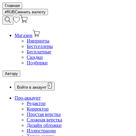
Главная
RUB
Сменить валюту
Магазин
Импринты
Бестселлеры
Бесплатные
Скидки
Подборки
Автору
Войти в аккаунт
Про-аккаунт
Редактор
Корректор
Простая верстка
Сложная верстка
Дизайн обложки
Иллюстрации