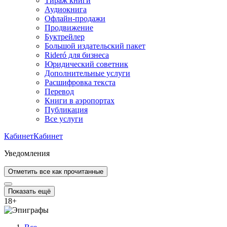
Тираж книги
Аудиокнига
Офлайн-продажи
Продвижение
Буктрейлер
Большой издательский пакет
Rideró для бизнеса
Юридический советник
Дополнительные услуги
Расшифровка текста
Перевод
Книги в аэропортах
Публикация
Все услуги
Кабинет
Кабинет
Уведомления
Отметить все как прочитанные
Показать ещё
18
+