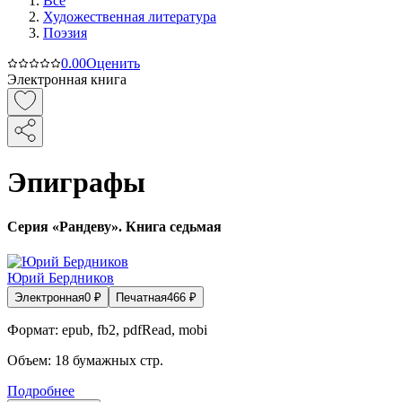
Все
Художественная литература
Поэзия
0.0
0
Оценить
Электронная книга
Эпиграфы
Серия «Рандеву». Книга седьмая
Юрий Бердников
Электронная
0
₽
Печатная
466
₽
Формат:
epub, fb2, pdfRead, mobi
Объем:
18
бумажных стр.
Подробнее