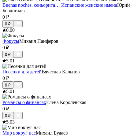
Buenas noches, сеньорита… Испанские женские имена
Юрий
Бердников
0
₽
0
₽
0.0
0
Фокусы
Михаил Панферов
0
₽
0
₽
5.0
1
Песенки для детей
Вячеслав Кальнов
0
₽
0
₽
5.0
1
Романсы о финансах
Елена Королевская
0
₽
0
₽
5.0
3
Мир вокруг нас
Михаил Будаев