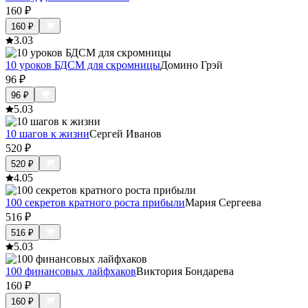
160
₽
160
₽
3.0
3
10 уроков БДСМ для скромницы
Домино Грэй
96
₽
96
₽
5.0
3
10 шагов к жизни
Сергей Иванов
520
₽
520
₽
4.0
5
100 секретов кратного роста прибыли
Мария Сергеева
516
₽
516
₽
5.0
3
100 финансовых лайфхаков
Виктория Бондарева
160
₽
160
₽