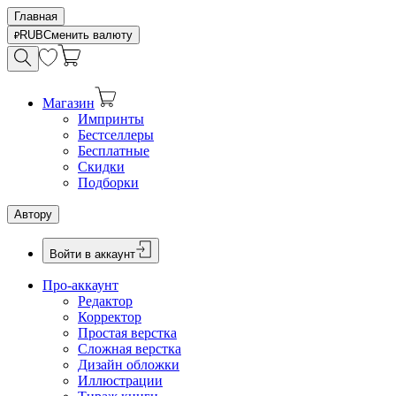
Главная
RUB
Сменить валюту
Магазин
Импринты
Бестселлеры
Бесплатные
Скидки
Подборки
Автору
Войти в аккаунт
Про-аккаунт
Редактор
Корректор
Простая верстка
Сложная верстка
Дизайн обложки
Иллюстрации