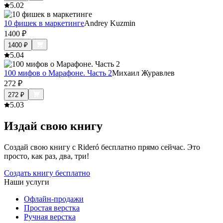
5.0
2
10 фишек в маркетинге
Andrey Kuzmin
1400
₽
1400
₽
5.0
4
100 мифов о Марафоне. Часть 2
Михаил Журавлев
272
₽
272
₽
5.0
3
Издай свою книгу
Создай свою книгу с Rideró бесплатно прямо сейчас. Это
просто, как раз, два, три!
Создать книгу бесплатно
Наши услуги
Офлайн-продажи
Простая верстка
Ручная верстка