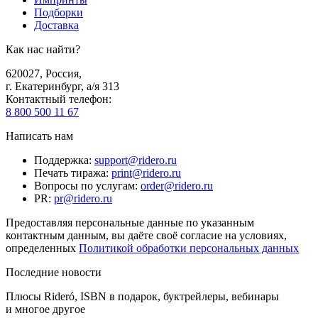
Подборки
Доставка
Как нас найти?
620027
,
Россия
,
г. Екатеринбург, а/я 313
Контактный телефон
:
8 800 500 11 67
Написать нам
Поддержка
:
support@ridero.ru
Печать тиража
:
print@ridero.ru
Вопросы по услугам
:
order@ridero.ru
PR
:
pr@ridero.ru
Предоставляя персональные данные по указанным
контактным данным, вы даёте своё согласие на условиях,
определенных
Политикой обработки персональных данных
Последние новости
Плюсы Rideró, ISBN в подарок, буктрейлеры, вебинары
и многое другое