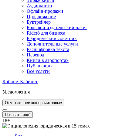
Тираж книги
Аудиокнига
Офлайн-продажи
Продвижение
Буктрейлер
Большой издательский пакет
Rideró для бизнеса
Юридический советник
Дополнительные услуги
Расшифровка текста
Перевод
Книги в аэропортах
Публикация
Все услуги
Кабинет
Кабинет
Уведомления
Отметить все как прочитанные
Показать ещё
18
+