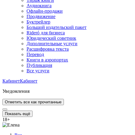
Тираж книги
Аудиокнига
Офлайн-продажи
Продвижение
Буктрейлер
Большой издательский пакет
Rideró для бизнеса
Юридический советник
Дополнительные услуги
Расшифровка текста
Перевод
Книги в аэропортах
Публикация
Все услуги
Кабинет
Кабинет
Уведомления
Отметить все как прочитанные
Показать ещё
18
+