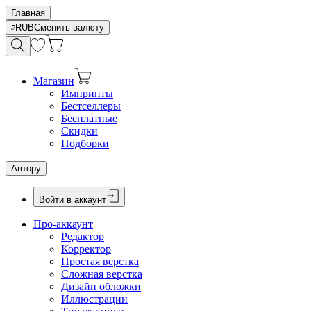
Главная
RUB
Сменить валюту
Магазин
Импринты
Бестселлеры
Бесплатные
Скидки
Подборки
Автору
Войти в аккаунт
Про-аккаунт
Редактор
Корректор
Простая верстка
Сложная верстка
Дизайн обложки
Иллюстрации