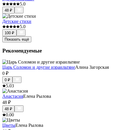
5.0
48
₽
Детские стихи
5.0
100
₽
Показать ещё
Рекомендуемые
Царь Соломон и другие израильтяне
Алина Загорская
0
₽
0
₽
5.0
3
Анастасия
Елена Рылова
48
₽
48
₽
0.0
0
Цветы
Елена Рылова