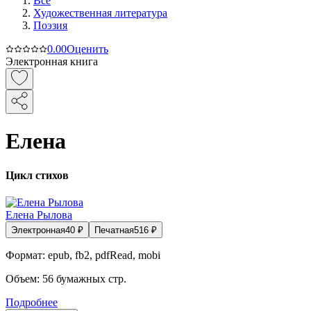
Все
Художественная литература
Поэзия
0.0
0
Оценить
Электронная книга
Елена
Цикл стихов
Елена Рылова
Электронная
40
₽
Печатная
516
₽
Формат:
epub, fb2, pdfRead, mobi
Объем:
56
бумажных стр.
Подробнее