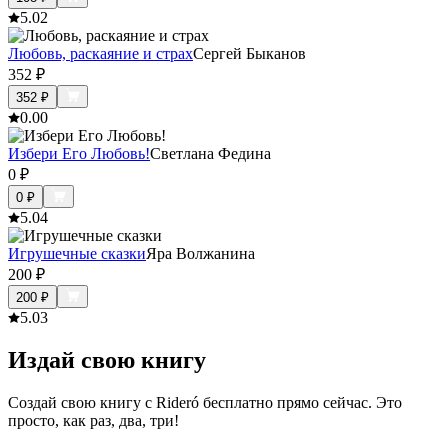
5.0
2
Любовь, раскаяние и страх
Сергей Быканов
352
₽
352
₽
0.0
0
Избери Его Любовь!
Светлана Федина
0
₽
0
₽
5.0
4
Игрушечные сказки
Яра Волжанина
200
₽
200
₽
5.0
3
Издай свою книгу
Создай свою книгу с Rideró бесплатно прямо сейчас. Это
просто, как раз, два, три!