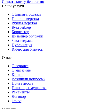
Создать книгу бесплатно
Наши услуги
Офлайн-продажи
Простая верстка
Ручная верстка
Буктрейлер
Корректор
Дизайнер обложки
Заказ тиража
Публикация
Rideró для бизнеса
О нас
О сервисе
О магазине
Книги
Возникли вопросы?
Приватность
Наши преимущества
Реквизиты
Договор
llm.txt