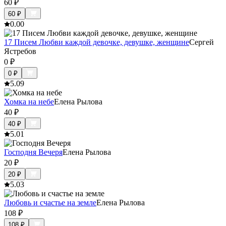
60
₽
60
₽
0.0
0
17 Писем Любви каждой девочке, девушке, женщине
Сергей
Ястребов
0
₽
0
₽
5.0
9
Хомка на небе
Елена Рылова
40
₽
40
₽
5.0
1
Господня Вечеря
Елена Рылова
20
₽
20
₽
5.0
3
Любовь и счастье на земле
Елена Рылова
108
₽
108
₽