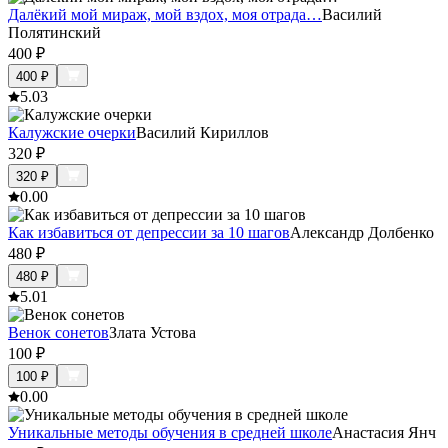
Далёкий мой мираж, мой вздох, моя отрада…
Василий
Полятинский
400
₽
400
₽
5.0
3
Калужские очерки
Василий Кириллов
320
₽
320
₽
0.0
0
Как избавиться от депрессии за 10 шагов
Александр Долбенко
480
₽
480
₽
5.0
1
Венок сонетов
Злата Устова
100
₽
100
₽
0.0
0
Уникальные методы обучения в средней школе
Анастасия Янч