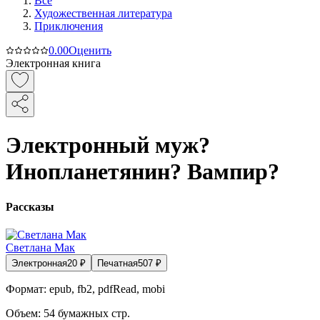
Все
Художественная литература
Приключения
0.0
0
Оценить
Электронная книга
Электронный муж?
Инопланетянин? Вампир?
Рассказы
Светлана Мак
Электронная
20
₽
Печатная
507
₽
Формат:
epub, fb2, pdfRead, mobi
Объем:
54
бумажных стр.