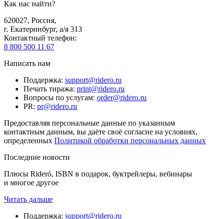
Как нас найти?
620027
,
Россия
,
г. Екатеринбург, а/я 313
Контактный телефон
:
8 800 500 11 67
Написать нам
Поддержка
:
support@ridero.ru
Печать тиража
:
print@ridero.ru
Вопросы по услугам
:
order@ridero.ru
PR
:
pr@ridero.ru
Предоставляя персональные данные по указанным
контактным данным, вы даёте своё согласие на условиях,
определенных
Политикой обработки персональных данных
Последние новости
Плюсы Rideró, ISBN в подарок, буктрейлеры, вебинары
и многое другое
Читать дальше
Поддержка
:
support@ridero.ru