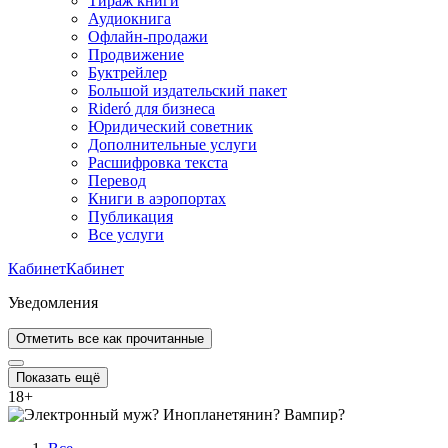
Тираж книги
Аудиокнига
Офлайн-продажи
Продвижение
Буктрейлер
Большой издательский пакет
Rideró для бизнеса
Юридический советник
Дополнительные услуги
Расшифровка текста
Перевод
Книги в аэропортах
Публикация
Все услуги
Кабинет
Кабинет
Уведомления
Отметить все как прочитанные
Показать ещё
18
+