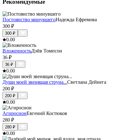
Рекомендуемые
Постоянство минувшего
Надежда Ефремова
300
₽
300
₽
0.0
0
Вложенность
Дэйв Томпсон
36
₽
36
₽
0.0
0
Души моей звенящая струна...
Светлана Дейнега
200
₽
200
₽
0.0
0
Агиросион
Евгений Костюков
280
₽
280
₽
0.0
0