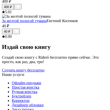
400
₽
400
₽
5.0
1
За желтой полосой тумана
Евгений Косенков
40
₽
40
₽
0.0
0
Издай свою книгу
Создай свою книгу с Rideró бесплатно прямо сейчас. Это
просто, как раз, два, три!
Создать книгу бесплатно
Наши услуги
Офлайн-продажи
Простая верстка
Ручная верстка
Буктрейлер
Корректор
Дизайнер обложки
Заказ тиража