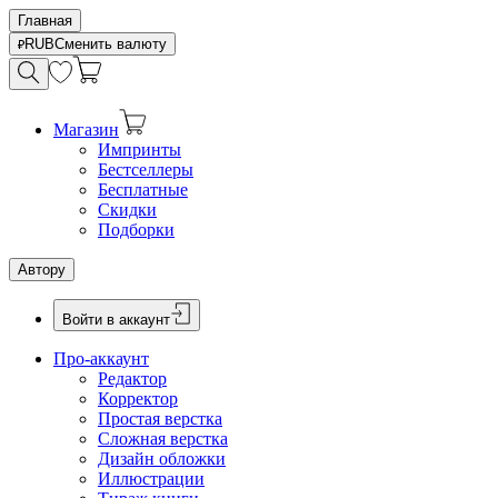
Главная
RUB
Сменить валюту
Магазин
Импринты
Бестселлеры
Бесплатные
Скидки
Подборки
Автору
Войти в аккаунт
Про-аккаунт
Редактор
Корректор
Простая верстка
Сложная верстка
Дизайн обложки
Иллюстрации