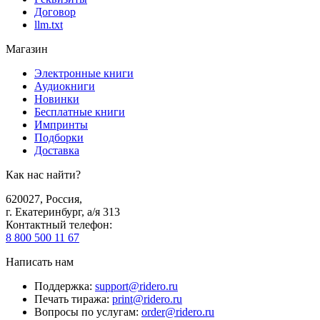
Договор
llm.txt
Магазин
Электронные книги
Аудиокниги
Новинки
Бесплатные книги
Импринты
Подборки
Доставка
Как нас найти?
620027
,
Россия
,
г. Екатеринбург, а/я 313
Контактный телефон
:
8 800 500 11 67
Написать нам
Поддержка
:
support@ridero.ru
Печать тиража
:
print@ridero.ru
Вопросы по услугам
:
order@ridero.ru