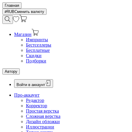
Главная
RUB
Сменить валюту
Магазин
Импринты
Бестселлеры
Бесплатные
Скидки
Подборки
Автору
Войти в аккаунт
Про-аккаунт
Редактор
Корректор
Простая верстка
Сложная верстка
Дизайн обложки
Иллюстрации