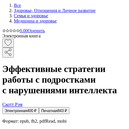
Все
Здоровье, Отношения и Личное развитие
Семья и здоровье
Медицина и здоровье
0.0
0
Оценить
Электронная книга
Эффективные стратегии
работы с подростками
с нарушениями интеллекта
Скотт Рэм
Электронная
400
₽
Печатная
843
₽
Формат:
epub, fb2, pdfRead, mobi