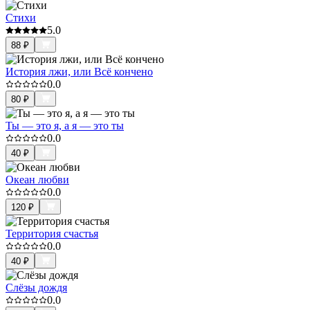
Стихи
5.0
88
₽
История лжи, или Всё кончено
0.0
80
₽
Ты — это я, а я — это ты
0.0
40
₽
Океан любви
0.0
120
₽
Территория счастья
0.0
40
₽
Слёзы дождя
0.0