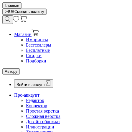
Главная
RUB
Сменить валюту
Магазин
Импринты
Бестселлеры
Бесплатные
Скидки
Подборки
Автору
Войти в аккаунт
Про-аккаунт
Редактор
Корректор
Простая верстка
Сложная верстка
Дизайн обложки
Иллюстрации