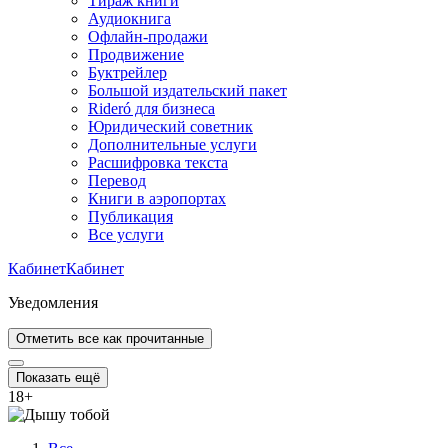
Тираж книги
Аудиокнига
Офлайн-продажи
Продвижение
Буктрейлер
Большой издательский пакет
Rideró для бизнеса
Юридический советник
Дополнительные услуги
Расшифровка текста
Перевод
Книги в аэропортах
Публикация
Все услуги
Кабинет
Кабинет
Уведомления
Отметить все как прочитанные
Показать ещё
18
+