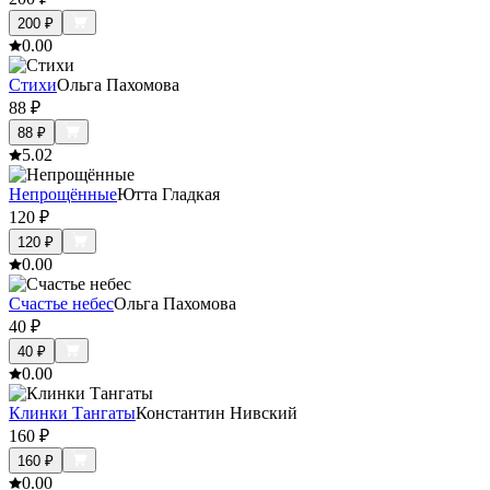
200
₽
0.0
0
Стихи
Ольга Пахомова
88
₽
88
₽
5.0
2
Непрощённые
Ютта Гладкая
120
₽
120
₽
0.0
0
Счастье небес
Ольга Пахомова
40
₽
40
₽
0.0
0
Клинки Тангаты
Константин Нивский
160
₽
160
₽
0.0
0