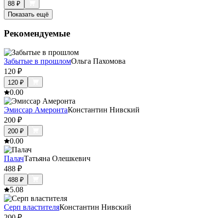
88
₽
Показать ещё
Рекомендуемые
Забытые в прошлом
Ольга Пахомова
120
₽
120
₽
0.0
0
Эмиссар Амеронта
Константин Нивский
200
₽
200
₽
0.0
0
Палач
Татьяна Олешкевич
488
₽
488
₽
5.0
8
Серп властителя
Константин Нивский
200
₽