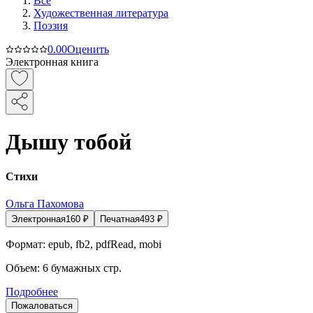
Все
Художественная литература
Поэзия
0.0
0
Оценить
Электронная книга
Дышу тобой
Стихи
Ольга Пахомова
Электронная
160
₽
Печатная
493
₽
Формат:
epub, fb2, pdfRead, mobi
Объем:
6
бумажных стр.
Подробнее
Пожаловаться