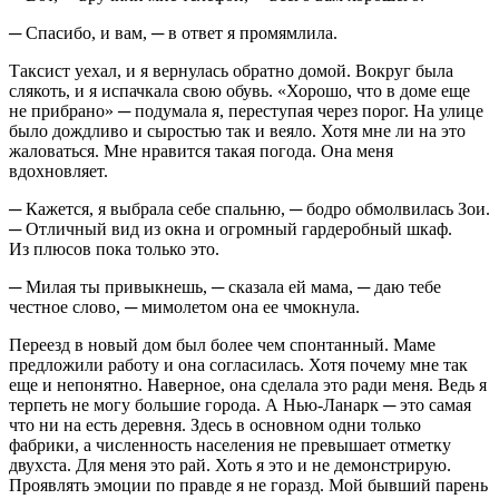
─ Спасибо, и вам, ─ в ответ я промямлила.
Таксист уехал, и я вернулась обратно домой. Вокруг была
слякоть, и я испачкала свою обувь. «Хорошо, что в доме еще
не прибрано» ─ подумала я, переступая через порог. На улице
было дождливо и сыростью так и веяло. Хотя мне ли на это
жаловаться. Мне нравится такая погода. Она меня
вдохновляет.
─ Кажется, я выбрала себе спальню, ─ бодро обмолвилась Зои.
─ Отличный вид из окна и огромный гардеробный шкаф.
Из плюсов пока только это.
─ Милая ты привыкнешь, ─ сказала ей мама, ─ даю тебе
честное слово, ─ мимолетом она ее чмокнула.
Переезд в новый дом был более чем спонтанный. Маме
предложили работу и она согласилась. Хотя почему мне так
еще и непонятно. Наверное, она сделала это ради меня. Ведь я
терпеть не могу большие города. А Нью-Ланарк ─ это самая
что ни на есть деревня. Здесь в основном одни только
фабрики, а численность населения не превышает отметку
двухста. Для меня это рай. Хоть я это и не демонстрирую.
Проявлять эмоции по правде я не горазд. Мой бывший парень