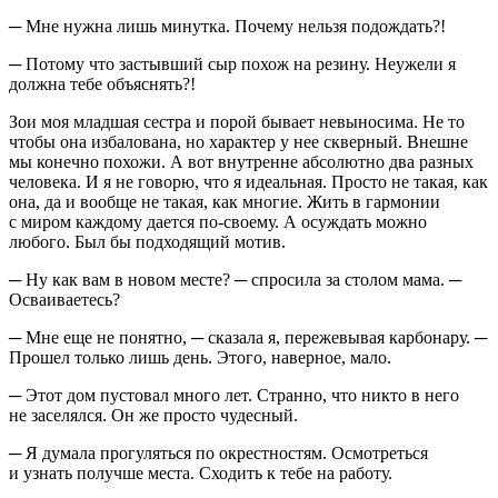
─ Мне нужна лишь минутка. Почему нельзя подождать?!
─ Потому что застывший сыр похож на резину. Неужели я
должна тебе объяснять?!
Зои моя младшая сестра и порой бывает невыносима. Не то
чтобы она избалована, но характер у нее скверный. Внешне
мы конечно похожи. А вот внутренне абсолютно два разных
человека. И я не говорю, что я идеальная. Просто не такая, как
она, да и вообще не такая, как многие. Жить в гармонии
с миром каждому дается по-своему. А осуждать можно
любого. Был бы подходящий мотив.
─ Ну как вам в новом месте? ─ спросила за столом мама. ─
Осваиваетесь?
─ Мне еще не понятно, ─ сказала я, пережевывая карбонару. ─
Прошел только лишь день. Этого, наверное, мало.
─ Этот дом пустовал много лет. Странно, что никто в него
не заселялся. Он же просто чудесный.
─ Я думала прогуляться по окрестностям. Осмотреться
и узнать получше места. Сходить к тебе на работу.