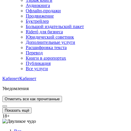
Тираж книги
Аудиокнига
Офлайн-продажи
Продвижение
Буктрейлер
Большой издательский пакет
Rideró для бизнеса
Юридический советник
Дополнительные услуги
Расшифровка текста
Перевод
Книги в аэропортах
Публикация
Все услуги
Кабинет
Кабинет
Уведомления
Отметить все как прочитанные
Показать ещё
18
+