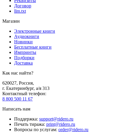
Реквизиты
Договор
llm.txt
Магазин
Электронные книги
Аудиокниги
Новинки
Бесплатные книги
Импринты
Подборки
Доставка
Как нас найти?
620027
,
Россия
,
г. Екатеринбург, а/я 313
Контактный телефон
:
8 800 500 11 67
Написать нам
Поддержка
:
support@ridero.ru
Печать тиража
:
print@ridero.ru
Вопросы по услугам
:
order@ridero.ru