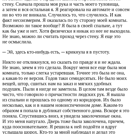
стену. Сначала прошла моя рука и часть моего туловища,
а затем и вся остальная я. Я реагировала на автомате и совсем
ни во что не вникала. Случилось то, что случилось. И как
факт несоизмерим. Я оказалась по ту сторону моей комнаты.
Возможно ли такое вообще? Я была в своей спальне, а тут
как бы уже и нет. Хотя физически я никак из нее не выходила.
Не знаю, можно ли считать проход через стену. Я еще это
не осмыслила.
─ Эй, здесь кто-нибудь есть, ─ крикнула я в пустоту.
Никто не откликнулся, но сказать по правде я и не ждала.
Не знаю, зачем я это сделала. Вокруг меня все еще была моя
комната, только слегка устаревшая. Точнее это была не она,
а какая-то ее версия. Годов таки семидесятых. Не было моих
вещей, штор, сшитых нам на заказ и мягких удобных
подушек. Пыли я нигде не заметила. В целом там везде было
чисто, что говорило о причастности людских рук. Я вышла
из спальни и прошлась по одному из коридоров. Их было
несколько, как и в нашем новоиспеченном доме. Каким-то
образом я попала в дубликат собственного дома. Вскоре я это
поняла. Спустившись вниз, я увидела заколоченные окна.
И это меня напугало. Дверь тоже была заколочена, причем,
куда поосновательнее. Я решила к ней подойти и вдруг
услышала шорох. Кто-то за мной наблюдал и делал это