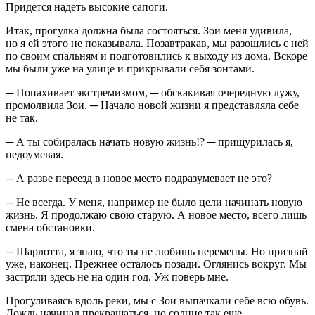
Придется надеть высокие сапоги.
Итак, прогулка должна была состояться. Зои меня удивила,
но я ей этого не показывала. Позавтракав, мы разошлись с ней
по своим спальням и подготовились к выходу из дома. Вскоре
мы были уже на улице и прикрывали себя зонтами.
─ Попахивает
экстреми
змом, ─ обскакивая очередную лужу,
промолвила Зои. ─ Начало новой жизни я представляла себе
не так.
─ А ты собиралась начать новую жизнь!? ─ прищурилась я,
недоумевая.
─ А разве переезд в новое место подразумевает не это?
─ Не всегда. У меня, например не было цели начинать новую
жизнь. Я продолжаю свою старую. А новое место, всего лишь
смена обстановки.
─ Шарлотта, я знаю, что ты не любишь перемены. Но признай
уже, наконец. Прежнее осталось позади. Оглянись вокруг. Мы
застряли здесь не на один год. Уж поверь мне.
Прогуливаясь вдоль реки, мы с Зои выпачкали себе всю обувь.
Дождь начинал прекращаться, но солнце так еще