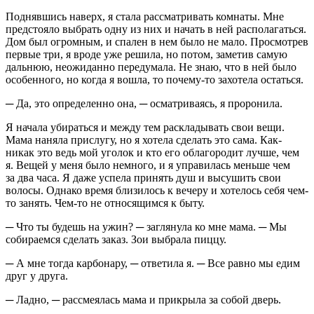
Поднявшись наверх, я стала рассматривать комнаты. Мне
предстояло выбрать одну из них и начать в ней располагаться.
Дом был огромным, и спален в нем было не мало. Просмотрев
первые три, я вроде уже решила, но потом, заметив самую
дальнюю, неожиданно передумала. Не знаю, что в ней было
особенного, но когда я вошла, то почему-то захотела остаться.
─ Да, это определенно она, ─ осматриваясь, я проронила.
Я начала убираться и между тем раскладывать свои вещи.
Мама наняла прислугу, но я хотела сделать это сама. Как-
никак это ведь мой уголок и кто его облагородит лучше, чем
я. Вещей у меня было немного, и я управилась меньше чем
за два часа. Я даже успела принять душ и высушить свои
волосы. Однако время близилось к вечеру и хотелось себя чем-
то занять. Чем-то не относящимся к быту.
─ Что ты будешь на ужин? ─ заглянула ко мне мама. ─ Мы
собираемся сделать заказ. Зои выбрала пиццу.
─ А мне тогда карбонару, ─ ответила я. ─ Все равно мы едим
друг у друга.
─ Ладно, ─ рассмеялась мама и прикрыла за собой дверь.