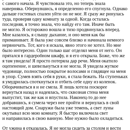
с самого начала. Я чувствовала это, но теперь знала
наверняка. Обернувшись, я определенно его спугнула. Однако
дальше гостевых спален уйти он не мог. Я сразу же ринулась
туда, проверяя одну комнату за одной. Когда осталась
последняя, я точно знала, что найду его там. Иначе быть
не могло. Я осторожно вошла и тихо продвинулась вперед.
Мне казалось, я слышу дыхание, и оно меня как бы
приманивает. Я была уже совсем близко и начинала немного
нервничать. Тот, кого я искала, явно этого не хотел. Но мне
было интересно. Один только шаг отделял меня от него. Он
прятался в гардеробном шкафу, и я его открыла. Боже, что же
я там увидела! Я просто потеряла дар речи. Меня окатило
оцепенение, и шевельнуться я не могла. Я увидела жуткое
чудовище, полностью покрытое волосами и глядящее на меня
в упор. Сумев взять себя в руки, я стала бежать. На ступеньках
я умудрилась споткнуться и отбить себе одну из коленок.
Оборачиваться я и не смела. Я лишь хотела поскорее
вернуться назад и надеялась, что сквозная стена меня
выпустит, так же как и впустила. Наконец-то до нее
добравшись, я сумела через нее пройти и вернулась в свой
настоящий дом. Снаружи была уже темень, а свет луны
окутывал всю мою комнату. Я быстро включила свет
и направилась в свою ванную. Мне нужно было охладиться.
От ужина я отказалась. Я не могла сидеть за столом и вести