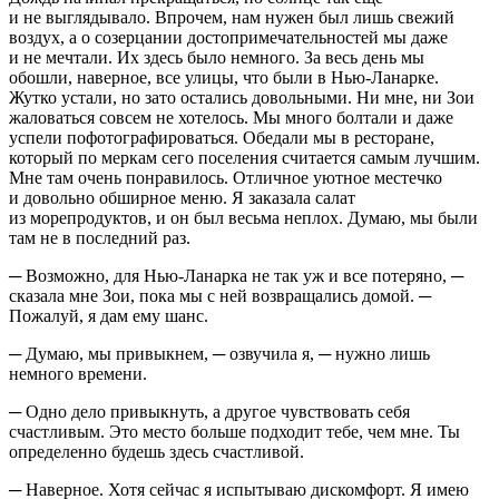
и не выглядывало. Впрочем, нам нужен был лишь свежий
воздух, а о созерцании достопримечательностей мы даже
и не мечтали. Их здесь было немного. За весь день мы
обошли, наверное, все улицы, что были в Нью-Ланарке.
Жутко устали, но зато остались довольными. Ни мне, ни Зои
жаловаться совсем не хотелось. Мы много болтали и даже
успели пофотографироваться. Обедали мы в ресторане,
который по меркам сего поселения считается самым лучшим.
Мне там очень понравилось. Отличное уютное местечко
и довольно обширное меню. Я заказала салат
из морепродуктов, и он был весьма неплох. Думаю, мы были
там не в последний раз.
─ Возможно, для Нью-Ланарка не так уж и все потеряно, ─
сказала мне Зои, пока мы с ней возвращались домой. ─
Пожалуй, я дам ему шанс.
─ Думаю, мы привыкнем, ─ озвучила я, ─ нужно лишь
немного времени.
─ Одно дело привыкнуть, а другое чувствовать себя
счастливым. Это место больше подходит тебе, чем мне. Ты
определенно будешь здесь счастливой.
─ Наверное. Хотя сейчас я испытываю дискомфорт. Я имею