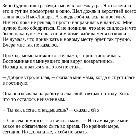
Звон будильника разбудил меня в восемь утра. Я отключила
его и тут же посмотрела в окно. Шел дождь и вероятней всего
залил весь Нью-Ланарк. А я ведь собиралась на прогулку.
Ничего пока не решая, я просто направилась в ванную. Мне
нужно было ободриться. Я не помнила, что мне снилось и что
было накануне. Ночь в новом доме выбила меня из колеи.
Не думала, что привыкать к новому месту будет так трудно.
Вчера мне так не казалось.
Проходя мимо книжного стеллажа, я приостановилась.
Воспоминания минувшего дня вдруг возвратились.
Но зацикливаться я на этом не стала.
─ Доброе утро, милая, ─ сказала мне мама, когда я спустилась
в гостиную.
Она опаздывала на работу и ела свой завтрак на ходу. Хоть
что-то осталось неизменным.
─ Ты как всегда опаздываешь? ─ сказала ей я.
─ Совсем немного, ─ ответила мама. ─ На самом деле мне
вовсе не обязательно быть во время. По крайней мере,
сегодня. Но должна же, я себя показать.