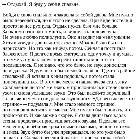
─ Отдыхай. Я буду у себя в спальне.
Войдя в свою спальню, я закрыла за собой дверь. Мне нужно
было переодеться, но я этого не сделала. При виде постели я
просто на нее рухнула. Отдых нужен был мне больше.
За окном начинало темнеть, и виднелась полная луна.
Не очень люблю полнолуние. Оно наводит на меня уныние.
Хотя выглядит довольно эффектно. Можно было бы его
нарисовать. Но это как-нибудь потом. Сейчас я постигала
блаженство. Я долгое время смотрела в одну точку и думала,
что уже усну, как вдруг посреди тишины мне что-то
послышалось. Я не знаю, что это было, но звук доносился
не издалека. Я думаю, он был в моей спальне. Где-то в районе
стеллажей. Я встала и к ним подошла, а потом стала
прислушиваться. В этом же месте я нашла вчера статуэтку.
Совпадение ли это? Не знаю. Я прислонилась к стене своим
ухом и снова услышала звуки. Это был какой-то ворчливый
голос, явно чем-то не довольствующийся. «До чего же все это
странно» ─ подумала я. Мне стало немного страшно,
но останавливаться я не могла. Мне нужно было понять, что
происходит. И как можно скорее. Я стала двигаться вдоль
стены, продолжая прислушиваться к звукам. Я делала это
медленно, перебирая крохотными шажками, непонятно куда
и зачем. Звук будто бы уже прекращался, но это уже было
не важно. Сделав очередной шажок, я просквозила собой