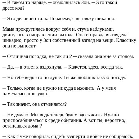
─ В таком-то наряде, ─ обмолвилась Зои. ─ Это такой
дресс код?
─ Это деловой стиль. По-моему, я выгляжу шикарно.
Мама прокрутилась вокруг себя и, стуча каблуками,
двинулась в направлении выхода. Она и правда выглядела
шикарно, просто у Зои собственный взгляд на вещи. Классику
она не выносит.
─ Отличная погодка, не так ли!? ─ сказала она мне за столом.
─ Да, ─ в ответ я вздохнула. ─ Кажется, здесь всегда так.
─ Но тебе ведь это по душе. Ты же любишь такую погоду.
─ Только, когда не нужно никуда выходить. А у меня
намечалась прогулка.
─ Так значит, она отменяется?
─ Не думаю. Мы ведь теперь будем здесь жить. Нужно
приспосабливаться к среде обитания. А вот ты, вероятно,
останешься дома!?
─ Как я уже говорила, сидеть взаперти я вовсе не собираюсь.