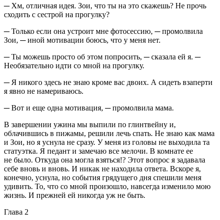
─ Хм, отличная идея. Зои, что ты на это скажешь? Не прочь
сходить с сестрой на прогулку?
─ Только если она устроит мне фотосессию, ─ промолвила
Зои, ─ иной мотивации боюсь, что у меня нет.
─ Ты можешь просто об этом попросить, ─ сказала ей я. ─
Необязательно идти со мной на прогулку.
─ Я никого здесь не знаю кроме вас двоих. А сидеть взаперти
я явно не намериваюсь.
─ Вот и еще одна мотивация, ─ промолвила мама.
В завершении ужина мы выпили по глинтвейну и,
облачившись в пижамы, решили лечь спать. Не знаю как мама
и Зои, но я уснула не сразу. У меня из головы не выходила та
статуэтка. Я педант и замечаю все мелочи. В комнате ее
не было. Откуда она могла взяться!? Этот вопрос я задавала
себе вновь и вновь. И никак не находила ответа. Вскоре я,
конечно, уснула, но события грядущего дня спешили меня
удивить. То, что со мной произошло, навсегда изменило мою
жизнь. И прежней ей никогда уж не быть.
Глава 2