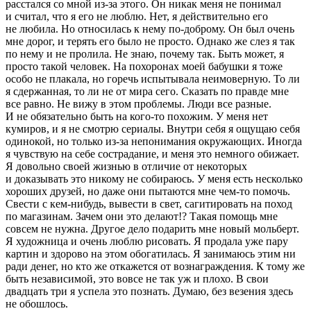
расстался со мной из-за этого. Он никак меня не понимал
и считал, что я его не люблю. Нет, я действительно его
не любила. Но относилась к нему по-доброму. Он был очень
мне дорог, и терять его было не просто. Однако же слез я так
по нему и не пролила. Не знаю, почему так. Быть может, я
просто такой человек. На похоронах моей бабушки я тоже
особо не плакала, но горечь испытывала неимоверную. То ли
я сдержанная, то ли не от мира сего. Сказать по правде мне
все равно. Не вижу в этом проблемы. Люди все разные.
И не обязательно быть на кого-то похожим. У меня нет
кумиров, и я не смотрю сериалы. Внутри себя я ощущаю себя
одинокой, но только из-за непонимания окружающих. Иногда
я чувствую на себе сострадание, и меня это немного обижает.
Я довольно своей жизнью в отличие от некоторых
и доказывать это никому не собираюсь. У меня есть несколько
хороших друзей, но даже они пытаются мне чем-то помочь.
Свести с кем-нибудь, вывести в свет, сагитировать на поход
по магазинам. Зачем они это делают!? Такая помощь мне
совсем не нужна. Другое дело подарить мне новый мольберт.
Я художница и очень люблю рисовать. Я продала уже пару
картин и здорово на этом обогатилась. Я занимаюсь этим ни
ради денег, но кто же откажется от вознаграждения. К тому же
быть независимой, это вовсе не так уж и плохо. В свои
двадцать три я успела это познать. Думаю, без везения здесь
не обошлось.