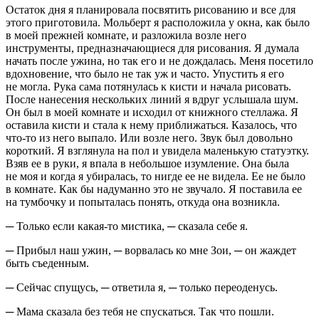
Остаток дня я планировала посвятить рисованию и все для
этого приготовила. Мольберт я расположила у окна, как было
в моей прежней комнате, и разложила возле него
инструменты, предназначающиеся для рисования. Я думала
начать после ужина, но так его и не дождалась. Меня посетило
вдохновение, что было не так уж и часто. Упустить я его
не могла. Рука сама потянулась к кисти и начала рисовать.
После нанесения нескольких линий я вдруг услышала шум.
Он был в моей комнате и исходил от книжного стеллажа. Я
оставила кисти и стала к нему приближаться. Казалось, что
что-то из него выпало. Или возле него. Звук был довольно
короткий. Я взглянула на пол и увидела маленькую статуэтку.
Взяв ее в руки, я впала в небольшое изумление. Она была
не моя и когда я убиралась, то нигде ее не видела. Ее не было
в комнате. Как бы надуманно это не звучало. Я поставила ее
на тумбочку и попыталась понять, откуда она возникла.
─ Только если какая-то мистика, ─ сказала себе я.
─ Прибыл наш ужин, ─ ворвалась ко мне Зои, ─ он жаждет
быть съеденным.
─ Сейчас спущусь, ─ ответила я, ─ только переоденусь.
─ Мама сказала без тебя не спускаться. Так что пошли.