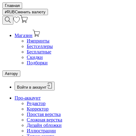
Главная
RUB
Сменить валюту
Магазин
Импринты
Бестселлеры
Бесплатные
Скидки
Подборки
Автору
Войти в аккаунт
Про-аккаунт
Редактор
Корректор
Простая верстка
Сложная верстка
Дизайн обложки
Иллюстрации