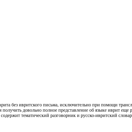
иврита без ивритского письма, исключительно при помощи транс
ам получить довольно полное представление об языке иврит еще р
 содержит тематический разговорник и русско-ивритский словарь