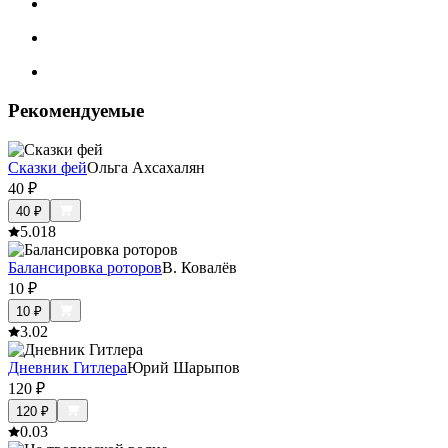
Рекомендуемые
Сказки фей
Ольга Ахсахалян
40
₽
40
₽
5.0
18
Балансировка роторов
В. Ковалёв
10
₽
10
₽
3.0
2
Дневник Гитлера
Юрий Шарыпов
120
₽
120
₽
0.0
3