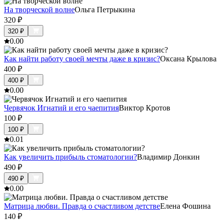
На творческой волне
Ольга Петрыкина
320
₽
320
₽
0.0
0
Как найти работу своей мечты даже в кризис?
Оксана Крылова
400
₽
400
₽
0.0
0
Червячок Игнатий и его чаепития
Виктор Кротов
100
₽
100
₽
0.0
1
Как увеличить прибыль стоматологии?
Владимир Донкин
490
₽
490
₽
0.0
0
Матрица любви. Правда о счастливом детстве
Елена Фошина
140
₽