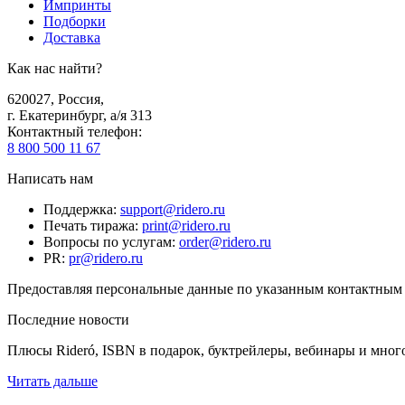
Импринты
Подборки
Доставка
Как нас найти?
620027
,
Россия
,
г. Екатеринбург, а/я 313
Контактный телефон
:
8 800 500 11 67
Написать нам
Поддержка
:
support@ridero.ru
Печать тиража
:
print@ridero.ru
Вопросы по услугам
:
order@ridero.ru
PR
:
pr@ridero.ru
Предоставляя персональные данные по указанным контактным д
Последние новости
Плюсы Rideró, ISBN в подарок, буктрейлеры, вебинары и мног
Читать дальше