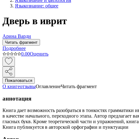
Языкознание и филология
Языкознание: общее
Дверь в иврит
Арина Варди
Читать фрагмент
Подробнее
0.0
0
Оценить
Пожаловаться
О книге
отзывы
Оглавление
Читать фрагмент
аннотация
Книга дает возможность разобраться в тонкостях грамматики 
в качестве начального, переходного этапа. Автор предлагает в
гласных букв. Кроме теоретической части и упражнений, книга
Книга публикуется в авторской орфографии и пунктуации