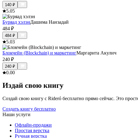
140
₽
5.0
5
Буряад хэлэн
Дашима Нанзадай
484
₽
484
₽
5.0
3
Блокчейн (Blockchain) и маркетинг
Маргарита Акулич
240
₽
240
₽
0.0
0
Издай свою книгу
Создай свою книгу с Rideró бесплатно прямо сейчас. Это просто,
Создать книгу бесплатно
Наши услуги
Офлайн-продажи
Простая верстка
Ручная верстка