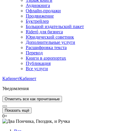
Тираж книги
Аудиокнига
Офлайн-продажи
Продвижение
Буктрейлер
Большой издательский пакет
Rideró для бизнеса
Юридический советник
Дополнительные услуги
Расшифровка текста
Перевод
Книги в аэропортах
Публикация
Все услуги
Кабинет
Кабинет
Уведомления
Отметить все как прочитанные
Показать ещё
0
+