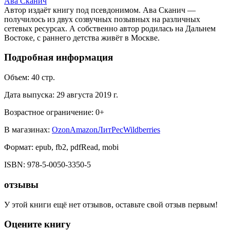
Ава Сканич
Автор издаёт книгу под псевдонимом. Ава Сканич —
получилось из двух созвучных позывных на различных
сетевых ресурсах. А собственно автор родилась на Дальнем
Востоке, с раннего детства живёт в Москве.
Подробная информация
Объем:
40
стр.
Дата выпуска:
29 августа 2019 г.
Возрастное ограничение:
0
+
В магазинах:
Ozon
Amazon
ЛитРес
Wildberries
Формат:
epub, fb2, pdfRead, mobi
ISBN:
978-5-0050-3350-5
отзывы
У этой книги ещё нет отзывов, оставьте свой отзыв первым!
Оцените книгу