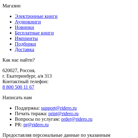
Магазин
Электронные книги
Аудиокниги
Новинки
Бесплатные книги
Импринты
Подборки
Доставка
Как нас найти?
620027
,
Россия
,
г. Екатеринбург, а/я 313
Контактный телефон
:
8 800 500 11 67
Написать нам
Поддержка
:
support@ridero.ru
Печать тиража
:
print@ridero.ru
Вопросы по услугам
:
order@ridero.ru
PR
:
pr@ridero.ru
Предоставляя персональные данные по указанным