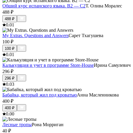
Общий курс испанского языка. В2 — С2
Т. Олива Моралес
488
₽
488
₽
0.0
1
My Extras. Questions and Answers
Сарет Тхагушева
100
₽
100
₽
0.0
1
Калькуляция и учет в программе Store-House
Ирина Самулевич
296
₽
296
₽
0.0
3
Бабайка, который жил под кроватью
Анна Масленникова
400
₽
400
₽
0.0
0
Лесные тропы
Рона Морриган
40
₽