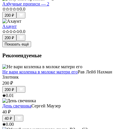
Азбучные прописи — 2
0.0
200
₽
Ахаунт
0.0
200
₽
Показать ещё
Рекомендуемые
Не вари козленка в молоке матери его
Рав Лейб Нахман
Злотник
200
₽
200
₽
0.0
1
День свечника
Сергей Маузер
40
₽
40
₽
0.0
0