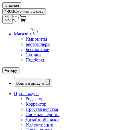
Главная
RUB
Сменить валюту
Магазин
Импринты
Бестселлеры
Бесплатные
Скидки
Подборки
Автору
Войти в аккаунт
Про-аккаунт
Редактор
Корректор
Простая верстка
Сложная верстка
Дизайн обложки
Иллюстрации