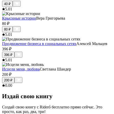
40
₽
5.0
1
Крысиные истории
Вера Григорьева
80
₽
80
₽
5.0
1
Продвижение бизнеса в социальных сетях
Алексей Мальцев
396
₽
396
₽
5.0
1
Исцели меня, любовь
Светлана Шандер
200
₽
200
₽
0.0
0
Издай свою книгу
Создай свою книгу с Rideró бесплатно прямо сейчас. Это
просто, как раз, два, три!